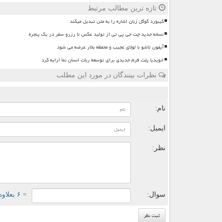
تازه ترین مطالب مرتبط
کیبورد گوگل زبان اشاره را به متن تبدیل میکند
نسخه جدید چت جی پی تی از تولید عکس تا رزرو سفر در یک پنجره
آیفون تاشو با لولای عجیب و محفظه بخار عرضه می شود
انویدیا پلت فرم جدیدی برای توسعه ربات انسان نما ارایه کرد
نظرات بینندگان در مورد این مطلب
ن
نام:
ایمیل:
نظر:
سوال:
= ۶ بعلاوه ۱