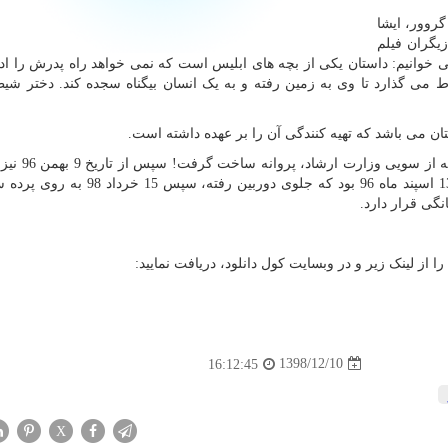
روور، ایشا
یگران فیلم
ی خوانیم: داستان یکی از بچه های ابلیس است که نمی خواهد راه پدرش را ادا
 می گذارد تا وی به زمین رفته و به یک انسان بیگناه سجده کند. دختر شیط
تان می باشد که تهیه کنندگی آن را بر عهده داشته است.
سلام بمبئی 2 با نام فرعی دختر شیطان از 0
دولت هند موفق به پروانه و مجوز ساخت شد. در نهایت 13 اسپند ماه 96 بود که جلوی دورب
گی قرار دارد.
از لینک زیر و در وبسایت کول دانلود، دریافت نمایید:
1398/12/10
16:12:45
X