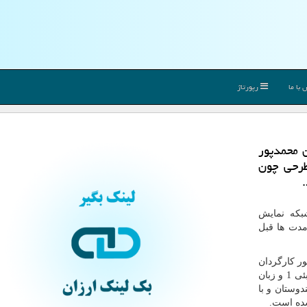
با ما
رپورتاژ
 كاری از قربان محمدپور
طرحی چون
بکه نمایش
مدت ها قبل
قربان محمدپور کارگردان
باسابقه ایرانی است که آثار بسیار مطرحی چون سلام بمبئی 1 و زبان
ارد. این فیلم در سال 96 و در هندوستان و با
شده است.