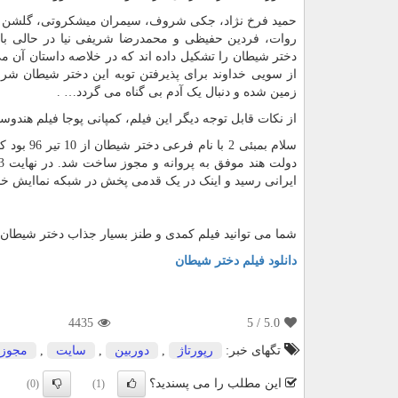
حمید فرخ نژاد، جکی شروف، سیمران میشکروتی، گلشن گ
روات، فردین حفیظی و محمدرضا شریفی‌ نیا در حالی باز
دختر شیطان را تشکیل داده اند که در خلاصه داستان آن م
از سویی خداوند برای پذیرفتن توبه این دختر شیطان شرط
زمین شده و دنبال یک آدم بی گناه می گردد… .
از نکات قابل توجه دیگر این فیلم، کمپانی پوجا فیلم هندوس
ایرانی رسید و اینک در یک قدمی پخش در شبکه نماایش خان
شما می توانید فیلم کمدی و طنز بسیار جذاب دختر شیطان را 
دانلود فیلم دختر شیطان
4435
/ 5
5.0
تگهای خبر:
رپورتاژ
,
دوربین
,
سایت
,
مجوز
این مطلب را می پسندید؟
(0)
(1)