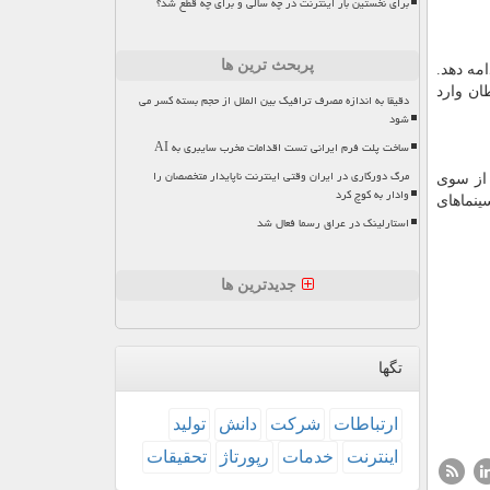
برای نخستین بار اینترنت در چه سالی و برای چه قطع شد؟
پربحث ترین ها
مه دهد.
ان وارد
دقیقا به اندازه مصرف ترافیک بین الملل از حجم بسته کسر می
شود
ساخت پلت فرم ایرانی تست اقدامات مخرب سایبری به AI
مرگ دورکاری در ایران وقتی اینترنت ناپایدار متخصصان را
1 تیر 96 بود که از سویی وزارت ارشاد، پروانه ساخت گرفت! سپس از تاریخ 9 بهمن 96 نیز از سوی
وادار به کوچ کرد
ین رفته، سپس 15 خرداد 98 به روی پرده سینماهای
استارلینک در عراق رسما فعال شد
جدیدترین ها
تگها
ارتباطات
شركت
دانش
تولید
اینترنت
خدمات
رپورتاژ
تحقیقات