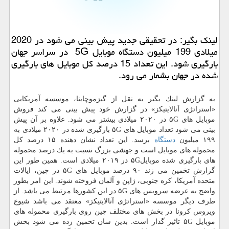
لینك بگیر: در تحقیقی جدید پیش بینی می شود در 2020
میلادی 199 میلیون دستگاه موبایل 5G در سراسر جهان
بارگیری شود. این تعداد 15 درصد كل موبایل های بارگیری
شده در جهان بشمار می رود.
به گزارش لینك بگیر به نقل از گیزموچاینا، موسسه آمریكایی
«استراتژی آنالایتیكز» در گزارش خود پیش بینی می كند فروش
موبایل های ۵G در ۲۰۲۰ میلادی بیشتر می شود. علاوه بر آن پیش
بینی می شود تعداد موبایل های ۵G بارگیری شده در ۲۰۲۰ میلادی به
۱۹۹ میلیون
دستگاه
برسد. این تعداد نشان دهنده ۱۵ درصد كل
محموله های موبایل است و جهشی بزرگ نسبت به یك درصد محموله
های بارگیری شده موبایل۵G در ۲۰۱۹ میلادی است. همین طور این
گزارش تخمین می زند ۹۰ درصد موبایل های ۵G در چین، ایالات
متحده آمریكا، كره جنوبی، ژاپن و آلمان فروخته شوند. این امر بطور
واضح به عرضه سرویس های ۵G در این كشورها مرتبط می باشد. از
طرف دیگر موسسه «استراتژی آنالایتیكز» معتقد می باشد شیوع
ویروس كرونا در بخش های مختلف چین روی بارگیری محموله های
موبایل ۵G تاثیر گذار است. بدین سان تخمین زده می شود بخش