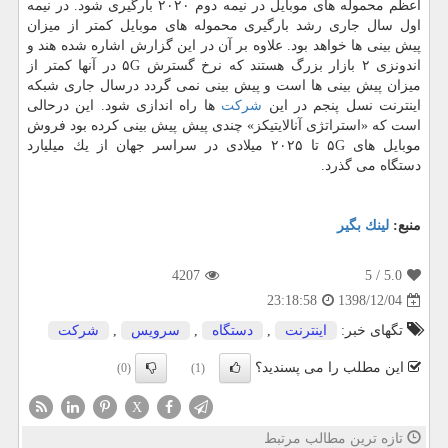
اعظم محموله های موبایل در نیمه دوم ۲۰۲۰ بارگیری شود. در نیمه
اول سال جاری رشد بارگیری محموله های موبایل كمتر از میزان
پیش بینی ها خواهد بود. علاوه بر آن در این گزارش اشاره شده هند و
اندونزی ۲ بازار بزرگ هستند كه نرخ گسترش ۵G در آنها كمتر از
میزان پیش بینی ها است و پیش بینی نمی گردد درسال جاری شبكه
اینترنت نسل پنجم در این
شركت
ها راه اندازی شود. این درحالی
است كه «استراتژی آنالایتیكز» چندی پیش پیش بینی كرده بود فروش
موبایل های ۵G تا ۲۰۲۵ میلادی در سراسر جهان از یك میلیارد
دستگاه می گذرد.
منبع:
لینك بگیر
4207
/ 5
5.0
1398/12/04
23:18:58
تگهای خبر:
اینترنت
,
دستگاه
,
سرویس
,
شركت
این مطلب را می پسندید؟
(0)
(1)
X
تازه ترین مطالب مرتبط