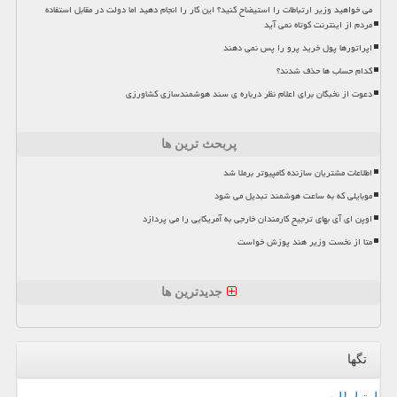
می خواهید وزیر ارتباطات را استیضاح کنید؟ این کار را انجام دهید اما دولت در مقابل استفاده
مردم از اینترنت کوتاه نمی آید
اپراتورها پول خرید پرو را پس نمی دهند
کدام حساب ها حذف شدند؟
دعوت از نخبگان برای اعلام نظر درباره ی سند هوشمندسازی کشاورزی
پربحث ترین ها
اطلاعات مشتریان سازنده کامپیوتر برملا شد
موبایلی که به ساعت هوشمند تبدیل می شود
اوپن ای آی بهای ترجیح کارمندان خارجی به آمریکایی را می پردازد
متا از نخست وزیر هند پوزش خواست
جدیدترین ها
تگها