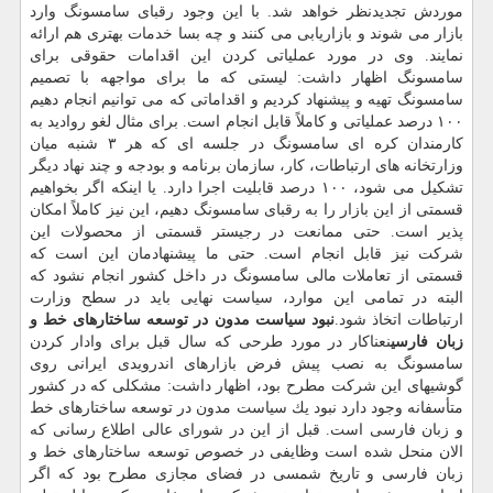
موردش تجدیدنظر خواهد شد. با این وجود رقبای سامسونگ وارد
بازار می شوند و بازاریابی می كنند و چه بسا خدمات بهتری هم ارائه
نمایند. وی در مورد عملیاتی كردن این اقدامات حقوقی برای
سامسونگ اظهار داشت: لیستی كه ما برای مواجهه با تصمیم
سامسونگ تهیه و پیشنهاد كردیم و اقداماتی كه می توانیم انجام دهیم
۱۰۰ درصد عملیاتی و كاملاً قابل انجام است. برای مثال لغو روادید به
كارمندان كره ای سامسونگ در جلسه ای كه هر ۳ شنبه میان
وزارتخانه های ارتباطات، كار، سازمان برنامه و بودجه و چند نهاد دیگر
تشكیل می شود، ۱۰۰ درصد قابلیت اجرا دارد. یا اینكه اگر بخواهیم
قسمتی از این بازار را به رقبای سامسونگ دهیم، این نیز كاملاً امكان
پذیر است. حتی ممانعت در رجیستر قسمتی از محصولات این
شركت نیز قابل انجام است. حتی ما پیشنهادمان این است كه
قسمتی از تعاملات مالی سامسونگ در داخل كشور انجام نشود كه
البته در تمامی این موارد، سیاست نهایی باید در سطح وزارت
ارتباطات اتخاذ شود.
نبود سیاست مدون در توسعه ساختارهای خط و
زبان فارسی
نعناكار در مورد طرحی كه سال قبل برای وادار كردن
سامسونگ به نصب پیش فرض بازارهای اندرویدی ایرانی روی
گوشیهای این شركت مطرح بود، اظهار داشت: مشكلی كه در كشور
متأسفانه وجود دارد نبود یك سیاست مدون در توسعه ساختارهای خط
و زبان فارسی است. قبل از این در شورای عالی اطلاع رسانی كه
الان منحل شده است وظایفی در خصوص توسعه ساختارهای خط و
زبان فارسی و تاریخ شمسی در فضای مجازی مطرح بود كه اگر