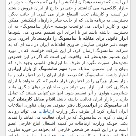
این است كه توسعه دهندگان اپلیكیشن ایرانی كه محصولات خودرا در
«بازار گلكسی» می گذاشتند و حتی در خارج از ایران فروش داشتند
نیز كسب و كارشان تحت الشعاع قرار می گیرد. از جانب دیگر،
دسترسی به برنامه هایی كه از جانب سایر بازارهای اپلیكیشن ممكن
نبود و كاربر ایرانی می توانست بوسیله «بازار سامسونگ» به آن
دسترسی داشته باشد نیز با اجرای این تصمیم محدود می شود.
ما
ابزار قانونی برای مقابله با سامسونگ را داریم
نعناكار افزود: بدین
جهت دفتر حقوقی سازمان فناوری اطلاعات ایران در نامه ای كه به
شركت سامسونگ ارسال كرد، از این شركت خواست كه در مورد
این تصمیم تجدیدنظر كند. واقعیت این است كه اگر در این خصوص
تجدیدنظر صورت نگیرد از طرف ما ابزارهای قانونی وجود دارد كه
بتوان با این تصمیم، مقابله نمود.
سهم سامسونگ از بازار ایران
وی
اظهار داشت: سامسونگ ۵۳ درصد بازار ایران را در اختیار دارد و ما
بازار بسیار بزرگی را در اختیارش قرار دادیم كه اگر نخواهد با ایران
همكاری كند، این بازار می تواند بین صاحبان برندهای دیگری مانند
شیائومی، هواوی و آنر تقسیم شود. اینها شركتهایی هستند كه تمایل
دارند در بازار ایران فعالیت داشته باشند.
اقدام مقابل كارمندان كره
ای سامسونگ در ایران
مدیركل دفتر حقوقی سازمان فناوری اطلاعات
ایران اشاره كرد: از طرف دیگر وزارت
ارتباطات
می تواند روادید
كارمندان كره ای سامسونگ كه در ایران فعالیت می نمایند را تمدید
نكند. چونكه وزارت ارتباطات در كمیته اشتغال اتباع خارجی عضو
است و در این كمیته هر شخص خارجی كه بخواهد در حوزه فناوری
اطلاعات مشغول به كار شود باید
مجوز
فعالیت از وزارت ارتباطات