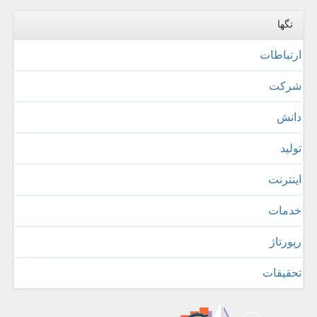
تگها
ارتباطات
شركت
دانش
تولید
اینترنت
خدمات
رپورتاژ
تحقیقات