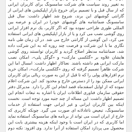
به تغییر روند سیاست های شركت سامسونگ برای كاربران ایرانی
كه از سال قبل و با تصمیم برای خروج بازار اپلیكیشن های ایرانی از
گارانتی گوشیهای این برند، شروع شد اظهار داشت: سال قبل
سامسونگ ضمانتنامه های گوشیهای خودرا در ایران و عرصه بین
المللی طوری طراحی نموده بود كه اگر كاربر، یك نرم افزار ایرانی
روی گوشی نصب می كرد و یا از بازار اپلیكیشن های ایرانی استفاده
می كرد، این گوشی از گارانتی خارج می شد. در آن زمان طی نامه
نگاری ما با این شركت و فرصت چند روزه كه به این شركت داده
شد، ضمانتنامه مدنظر اصلاح گردید و كاربران توانستند روی گوشی
هایشان علاوه بر «گلكسی ماركت» و «گوگل پلی»، امكان نصب
ماركت ایرانی هم داشته باشند. نعناكار اظهار داشت: امسال اما این
شركت ظاهراً تصمیم گرفته كه روی «گلكسی ماركت»، امكان خرید
نرم افزارهای پولی را كه تا قبل از این به صورت ریالی برای كاربران
ایرانی ممكن بود را از دسترس خارج و محدود كند. این شركت اعلام
نموده كه از اوایل اسفندماه قصد انجام این كار را دارد. مدیركل دفتر
حقوقی سازمان فناوری اطلاعات ایران با اشاره به تبعات انجام این
تصمیم اظهار داشت: این مساله از چند جنبه مورد توجه است. نخست
اینكه بین كاربران ایرانی و غیر ایرانی جهت استفاده از خدمات
سامسونگ، تبعیض ناعادلانه ای صورت می گیرد. چونكه كاربری كه
خارج از ایران است می تواند از برنامه های سامسونگ استفاده نماید
اما كاربری كه در ایران است با وجود اینكه هزینه بیشتری بابت این
محصول می پردازد امكان استفاده از آنرا ندارد. وی افزود: نكته دوم