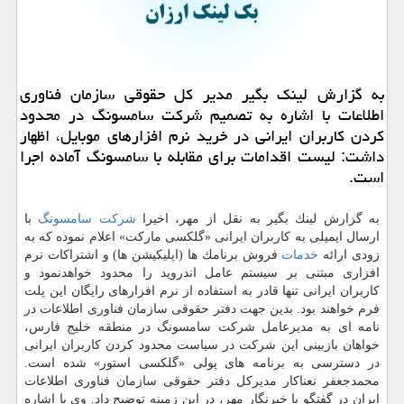
به گزارش لینك بگیر مدیر كل حقوقی سازمان فناوری
اطلاعات با اشاره به تصمیم شركت سامسونگ در محدود
كردن كاربران ایرانی در خرید نرم افزارهای موبایل، اظهار
داشت: لیست اقدامات برای مقابله با سامسونگ آماده اجرا
است.
به گزارش لینك بگیر به نقل از مهر، اخیرا
شركت
سامسونگ
با
ارسال ایمیلی به كاربران ایرانی «گلكسی ماركت» اعلام نموده كه به
زودی ارائه
خدمات
فروش برنامك ها (اپلیكیشن ها) و اشتراكات نرم
افزاری مبتنی بر سیستم عامل اندروید را محدود خواهدنمود و
كاربران ایرانی تنها قادر به استفاده از نرم افزارهای رایگان این پلت
فرم خواهند بود. بدین جهت دفتر حقوقی سازمان فناوری اطلاعات در
نامه ای به مدیرعامل شركت سامسونگ در منطقه خلیج فارس،
خواهان بازبینی این شركت در سیاست محدود كردن كاربران ایرانی
در دسترسی به برنامه های پولی «گلكسی استور» شده است.
محمدجعفر نعناكار مدیركل دفتر حقوقی سازمان فناوری اطلاعات
ایران در گفتگو با خبرنگار مهر، در این زمینه توضیح داد. وی با اشاره