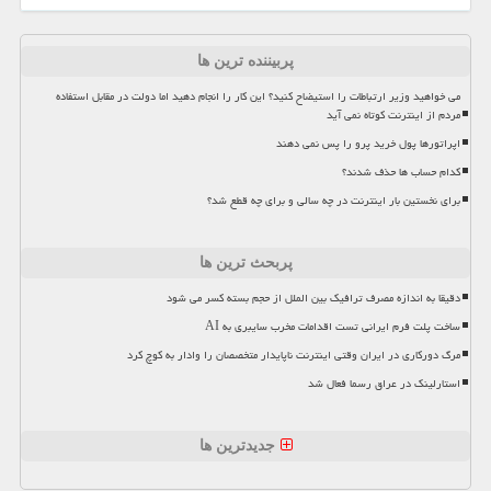
پربیننده ترین ها
می خواهید وزیر ارتباطات را استیضاح کنید؟ این کار را انجام دهید اما دولت در مقابل استفاده
مردم از اینترنت کوتاه نمی آید
اپراتورها پول خرید پرو را پس نمی دهند
کدام حساب ها حذف شدند؟
برای نخستین بار اینترنت در چه سالی و برای چه قطع شد؟
پربحث ترین ها
دقیقا به اندازه مصرف ترافیک بین الملل از حجم بسته کسر می شود
ساخت پلت فرم ایرانی تست اقدامات مخرب سایبری به AI
مرگ دورکاری در ایران وقتی اینترنت ناپایدار متخصصان را وادار به کوچ کرد
استارلینک در عراق رسما فعال شد
جدیدترین ها