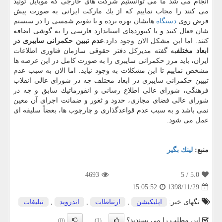
انجام می شد ما می توانستیم شركت های خارجی كه موبایل تولید
می كنند را مجاب نماییم كه از یك ماركت ایرانی به صورت پیش
فرض روی
دستگاه
هایشان بهره برده و یا تقویم شمسی را در سیستم
شان فعال كنند و یا كیبوردهای استاندارد فارسی را به گوشی اضافه
كنند. اما این مشكل الان وجود دارد.
عدم تبیین حكمرانی سایبری در
ابعاد مختلف
به گفته مدیركل دفتر حقوقی سازمان فناوری اطلاعات
ایران، باید مرز حكمرانی سایبری را به صورت كامل در این عرصه ها
مشخص نماییم تا این مشكلات به وجود نیاید. اما الان به سبب عدم
تبیین حكمرانی سایبری در ابعاد مختلف چه در شورای عالی انقلاب
فرهنگی، شورای عالی اطلاع رسانی و انفورماتیك سابق و چه در
شورای عالی فضای مجازی، حدود و ثغور و ضمانت اجرای آن معین
نمی باشد و به سبب عدم قواعدگذاری و چارچوب ها، بعضاً سلیقه ای
عمل می شود.
منبع:
لینك بگیر
4693
/ 5
5.0
1398/11/29
15:05:52
تگهای خبر:
اپلیكیشن
,
ارتباطات
,
اندروید
,
تبلیغات
این مطلب را می پسندید؟
(0)
(1)