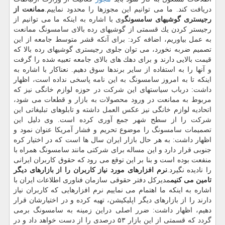
دریافت كند. ما می توانیم این مجوزها را محدود نماییم.
ممانعت از
رجیستری گوشیهای سامسونگ
وی با اشاره به اینكه ما می توانیم از
رجیستر كردن یك قسمتی از گوشیهای رده بالای سامسونگ ممانعت
به عمل بیاوریم، اضافه كرد: برای آنكه قشر متوسط جامعه از این
تصمیم ضربه نخورد، می توان جلوی رجیستری گوشیهای رده بالا كه
قیمت بالایی دارند و برای دهك های بالای جامعه تعبیه شده را گرفت
و آنها را به استفاده از سایر برندها سوق دهیم. نعناكار با اشاره به
اینكه تا به امروز سامسونگ به این نامه پاسخی نداده است، اظهار
داشت: درباب سیاستهای این شركت در حوزه لوازم خانگی نیز كه
مربوط به ممانعت در ورود محصولات به بازار و قطعات می شود،
اتحادیه لوازم خانگی نیز عكس العمل داشته و تابلوهای تبلیغاتی این
شركت را از سطح شهر جمع آوری كرده است. وی دلیل این
تصمیمات سامسونگ را موضوع تحریم و فشار آمریكا عنوان نمود و
اظهار داشت: به هر حال بازار ایران سال ها است كه در اختیار كره
جنوبی قرار دارد و این مساله برای شركتی مانند سامسونگ همراه با
منفعت بوده است و بنا بر این توقع می رود كه حقوق كاربران ایرانی
را نادیده نگیرد.
نرم افزارهای مورد نیاز كاربران را از بازارهای دیگر
تامین می كنیم
مدیركل دفتر حقوقی سازمان فناوری اطلاعات ایران با
اشاره به اینكه ما اهتمام می نماییم نرم افزارهایی كه كاربران نیاز
دارند را از بازارهای دیگر اپلیكیشن، تهیه كرده و در اختیارشان قرار
دهیم، اظهار داشت: ضرر اصلی دراین زمینه به سامسونگ برمی
گردد كه قسمتی از این بازار ۵۳ درصدی را از دست خواهد داد و در