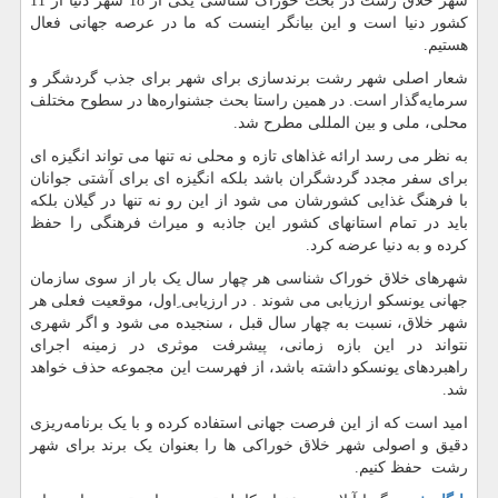
شهر خلاق رشت در بحث خوراک شناسی یکی از 18 شهر دنیا از 11
کشور دنیا است و این بیانگر اینست که ما در عرصه جهانی فعال
هستیم.
شعار اصلی شهر رشت برندسازی برای شهر برای جذب گردشگر و
سرمایه‌گذار است. در همین راستا بحث جشنواره‌ها در سطوح مختلف
محلی، ملی و بین المللی مطرح شد.
به نظر می رسد ارائه غذاهای تازه و محلی نه تنها می تواند انگیزه ای
برای سفر مجدد گردشگران باشد بلکه انگیزه ای برای آشتی جوانان
با فرهنگ غذایی کشورشان می شود از این رو نه تنها در گیلان بلکه
باید در تمام استانهای کشور این جاذبه و میراث فرهنگی را حفظ
کرده و به دنیا عرضه کرد.
شهرهای خلاق خوراک شناسی هر چهار سال یک بار از سوی سازمان
جهانی یونسکو ارزیابی می شوند . در ارزیابی ِاول، موقعیت فعلی هر
شهر خلاق، نسبت به چهار سال قبل ، سنجیده می شود و اگر شهری
نتواند در این بازه زمانی، پیشرفت موثری در زمینه اجرای
راهبردهای یونسکو داشته باشد، از فهرست این مجموعه حذف خواهد
شد.
امید است که از این فرصت جهانی استفاده کرده و با یک برنامه‌ریزی
دقیق و اصولی شهر خلاق خوراکی ها را بعنوان یک برند برای شهر
رشت حفظ کنیم.