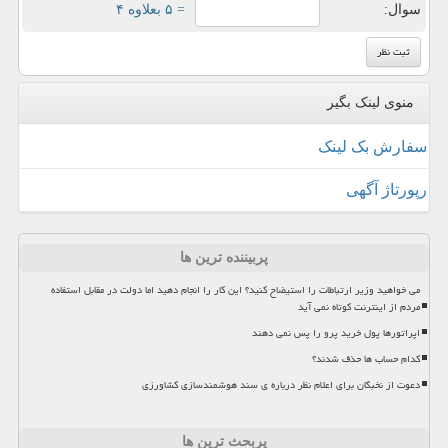
سوال:
= ۵ بعلاوه ۴
منوی لینک بگیر
سفارش بک لینک
رپورتاژ آگهی
پربیننده ترین ها
می خواهید وزیر ارتباطات را استیضاح کنید؟ این کار را انجام دهید اما دولت در مقابل استفاده
مردم از اینترنت کوتاه نمی آید
اپراتورها پول خرید پرو را پس نمی دهند
کدام حساب ها حذف شدند؟
دعوت از نخبگان برای اعلام نظر درباره ی سند هوشمندسازی کشاورزی
پربحث ترین ها