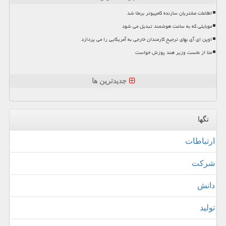
اطلاعات مشتریان سازنده کامپیوتر برملا شد
موبایلی که به ساعت هوشمند تبدیل می شود
اوپن ای آی بهای ترجیح کارمندان خارجی به آمریکایی را می پردازد
متا از نخست وزیر هند پوزش خواست
جدیدترین ها
تگها
ارتباطات
شركت
دانش
تولید