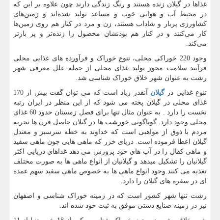
غذاها در گیلان زنده هستند و رنگ زندگی دارند چون علاوه بر این ‌که
در محیط آب و هوایی خوب و مساعد تولید شده‌اند و ‌زمین‌های
کشاورزی پربار و شاداب هستند، زن و مرد در کنار هم روی زمین‌ها
کار می‌کنند و در کنار هم بودنشان محصول را زنده‌تر و پر بارتر
می‌کند.
وجود 220 خوراکی محلی، تنوع خوراک و فرآورده های غذایی محلی
فرآیند سلامت محور تولید غذای محلی از جمله علل معرفی شهر
رشت به عنوان شهر خلاق خوراک شناسی شد.
تنوع غذایی در
گیلان
آنقدر زیاد است که می توان گفت بیش از 170
غذای محلی در گیلان پخته می شود که از این منظر در ایران رتبه
نخست را دارد . به عنوان مثال تنها برای فصل زمستان حدود 60 غذای
محلی وجود دارد. گوناگونی خورشت ها در گیلان حاصل قرن ها تجربه
مردم با ذوق از مواهبی است که خداوند به خطه سرسبز و معتدل
گیلان اعطا فرموده است. دریای خزر که ماهی هایی چون ماهی سفید
و ماهی کفال را در آب های خود پرورش می دهد غذاهای دریایی اکثر
گیلانیان را تشکیل میدهد و گیلانیان از انواع ماهی ها به صورت مختلف
تغذیه می کنند.وجود انواع ماهی ها به خصوص ماهی سفید سهم عمده
ای در سفره های گیلان را دارد.
رشت تنها شهر کشور است که در زمینه خوراک شناسی و اصفهان
نیز در زمینه صنایع دستی موفق به ثبت خود شده اند.