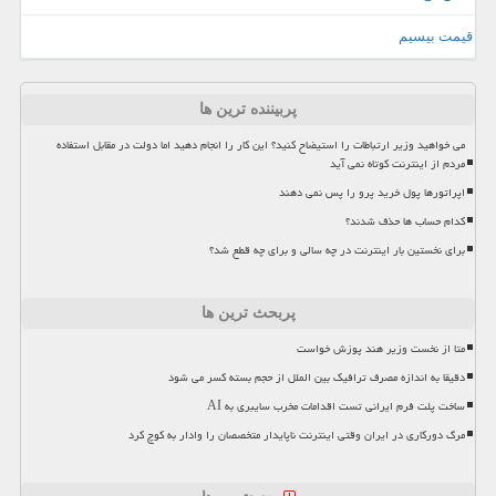
قیمت بیسیم
پربیننده ترین ها
می خواهید وزیر ارتباطات را استیضاح کنید؟ این کار را انجام دهید اما دولت در مقابل استفاده
مردم از اینترنت کوتاه نمی آید
اپراتورها پول خرید پرو را پس نمی دهند
کدام حساب ها حذف شدند؟
برای نخستین بار اینترنت در چه سالی و برای چه قطع شد؟
پربحث ترین ها
متا از نخست وزیر هند پوزش خواست
دقیقا به اندازه مصرف ترافیک بین الملل از حجم بسته کسر می شود
ساخت پلت فرم ایرانی تست اقدامات مخرب سایبری به AI
مرگ دورکاری در ایران وقتی اینترنت ناپایدار متخصصان را وادار به کوچ کرد