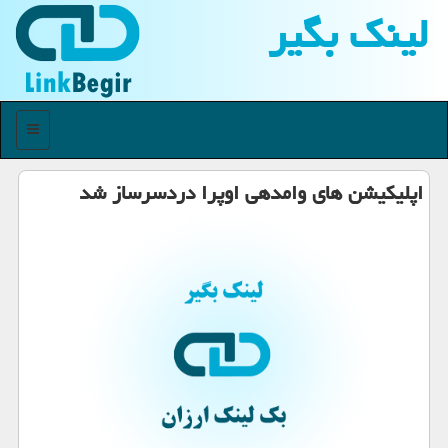
لینك بگیر
منو
اپلیكیشن های وامدهی اوپرا دردسرساز شد