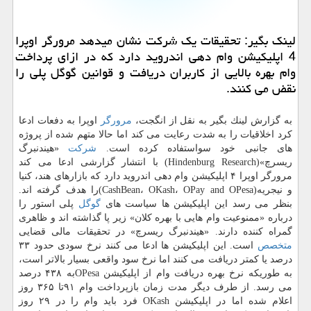
لینك بگیر: تحقیقات یك شركت نشان میدهد مرورگر اوپرا
4 اپلیكیشن وام دهی اندروید دارد كه در ازای پرداخت
وام بهره بالایی از كاربران دریافت و قوانین گوگل پلی را
نقض می كنند.
به گزارش لینك بگیر به نقل از انگجت،
مرورگر
اوپرا به دفعات ادعا
كرد اخلاقیات را به شدت رعایت می كند اما حالا متهم شده از پروژه
های جانبی خود سواستفاده كرده است.
شركت
«هیندنبرگ
ریسرچ»(Hindenburg Research) با انتشار گزارشی ادعا می كند
مرورگر اوپرا ۴ اپلیكیشن وام دهی اندروید دارد كه بازارهای هند، كنیا
و نیجریه(CashBean، OKash، OPay and OPesa)را هدف گرفته اند.
بنظر می رسد این اپلیكیشن ها سیاست های
گوگل
پلی استور را
درباره «ممنوعیت وام هایی با بهره كلان» زیر پا گذاشته اند و ظاهری
گمراه كننده دارند. «هیندنبرگ ریسرچ» در تحقیقات مالی قضایی
متخصص
است. این اپلیكیشن ها ادعا می كنند نرخ سودی حدود ۳۳
درصد یا كمتر دریافت می كنند اما نرخ سود واقعی بسیار بالاتر است،
به طوریكه نرخ بهره دریافت وام از اپلیكیشن OPesaبه ۴۳۸ درصد
می رسد. از طرف دیگر مدت زمان بازپرداخت وام ۹۱تا ۳۶۵ روز
اعلام شده اما در اپلیكیشن OKash فرد باید وام را در ۲۹ روز