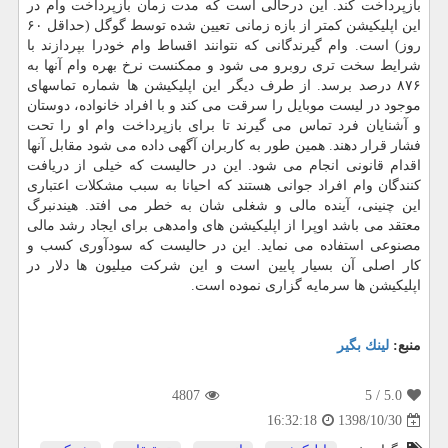
بازپرداخت كند. این درحالی است كه مدت زمان بازپرداخت وام در
این اپلیكیشن كمتر از بازه زمانی تعیین شده توسط گوگل (حداقل ۶۰
روز) است. وام گیرندگانی كه نتوانند اقساط وام خودرا بپردازند با
شرایط سخت تری روبرو می شود و ممكنست نرخ بهره وام آنها به
۸۷۶ درصد برسد. از طرف دیگر این اپلیكیشن ها شماره تماسهای
موجود در لیست موبایل را سرقت می كند و با افراد خانواده، دوستان
و آشنایان فرد تماس می گیرند تا برای بازپرداخت وام او را تحت
فشار قرار دهند. همین طور به كاربران آگهی داده می شود مقابل آنها
اقدام قانونی انجام می شود. این در حالیست كه خیلی از دریافت
كنندگان وام افراد جوانی هستند كه احیانا به سبب مشكلات اعتباری
این چنینی، آینده مالی و شغلی شان به خطر می افتد. هیندنبرگ
معتقد می باشد اوپرا از اپلیكیشن های وامدهی برای ایجاد رشد مالی
مصنوعی استفاده می نماید. این در حالیست كه سودآوری كسب و
كار اصلی آن بسیار پایین است و این شركت میلیون ها دلار در
اپلیكیشن ها سرمایه گزاری نموده است.
منبع:
لینك بگیر
4807
/ 5
5.0
1398/10/30
16:32:18