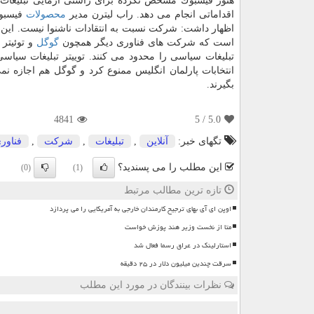
هنوز فیسبوك مشخص نكرده برای راستی آزمایی تبلیغا
اقداماتی انجام می دهد. راب لیترن مدیر
محصولات
فیسبوك
اظهار داشت: شركت نسبت به انتقادات ناشنوا نیست. این
است كه شركت های فناوری دیگر همچون
گوگل
و توئیتر 
تبلیغات سیاسی را محدود می كنند. توییتر تبلیغات سیاسی
انتخابات پارلمان انگلیس ممنوع كرد و گوگل هم اجازه نم
بگیرند.
4841
/ 5
5.0
تگهای خبر:
آنلاین
,
تبلیغات
,
شركت
,
فناور
این مطلب را می پسندید؟
(0)
(1)
تازه ترین مطالب مرتبط
اوپن ای آی بهای ترجیح کارمندان خارجی به آمریکایی را می پردازد
متا از نخست وزیر هند پوزش خواست
استارلینک در عراق رسما فعال شد
سرقت چندین میلیون دلار در ۲۵ دقیقه
نظرات بینندگان در مورد این مطلب
ن