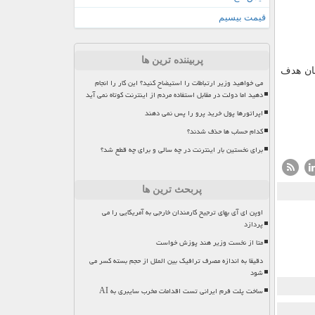
قیمت بیسیم
پربیننده ترین ها
شان هدف
می خواهید وزیر ارتباطات را استیضاح کنید؟ این کار را انجام
دهید اما دولت در مقابل استفاده مردم از اینترنت کوتاه نمی آید
اپراتورها پول خرید پرو را پس نمی دهند
کدام حساب ها حذف شدند؟
برای نخستین بار اینترنت در چه سالی و برای چه قطع شد؟
پربحث ترین ها
اوپن ای آی بهای ترجیح کارمندان خارجی به آمریکایی را می
پردازد
متا از نخست وزیر هند پوزش خواست
دقیقا به اندازه مصرف ترافیک بین الملل از حجم بسته کسر می
شود
ساخت پلت فرم ایرانی تست اقدامات مخرب سایبری به AI