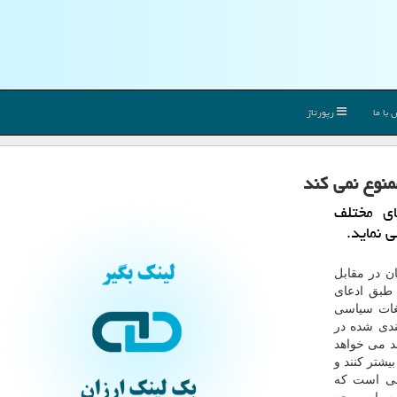
با ما
رپورتاژ
نوع نمی كند
ای مختلف
 نماید.
ن در مقابل
طبق ادعای
غات سیاسی
ندی شده در
ند می خواهد
یشتر كنند و
یطی است كه