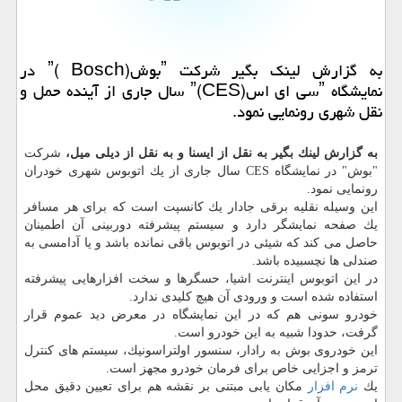
به گزارش لینك بگیر شركت ˮبوشˮ( Bosch) در
نمایشگاه ˮسی ای اسˮ(CES) سال جاری از آینده حمل و
نقل شهری رونمایی نمود.
به گزارش لینك بگیر به نقل از ایسنا و به نقل از دیلی میل،
شركت
"بوش" در نمایشگاه CES سال جاری از یك اتوبوس شهری خودران
رونمایی نمود.
این وسیله نقلیه برقی جادار یك كانسپت است كه برای هر مسافر
یك صفحه نمایشگر دارد و سیستم پیشرفته دوربینی آن اطمینان
حاصل می كند كه شیئی در اتوبوس باقی نمانده باشد و یا آدامسی به
صندلی ها نچسبیده باشد.
در این اتوبوس اینترنت اشیا، حسگرها و سخت افزارهایی پیشرفته
استفاده شده است و ورودی آن هیچ كلیدی ندارد.
خودرو سونی هم كه در این نمایشگاه در معرض دید عموم قرار
گرفت، حدودا شبیه به این خودرو است.
این خودروی بوش به رادار، سنسور اولتراسونیك، سیستم های كنترل
ترمز و اجزایی خاص برای فرمان خودرو مجهز است.
یك
نرم افزار
مكان یابی مبتنی بر نقشه هم برای تعیین دقیق محل