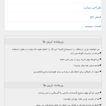
طراحی سایت
فیش حج
قیمت بیسیم
پربیننده ترین ها
می خواهید وزیر ارتباطات را استیضاح کنید؟ این کار را انجام دهید اما دولت در مقابل استفاده
مردم از اینترنت کوتاه نمی آید
اپراتورها پول خرید پرو را پس نمی دهند
کدام حساب ها حذف شدند؟
دعوت از نخبگان برای اعلام نظر درباره ی سند هوشمندسازی کشاورزی
پربحث ترین ها
اوپن ای آی بهای ترجیح کارمندان خارجی به آمریکایی را می پردازد
متا از نخست وزیر هند پوزش خواست
دقیقا به اندازه مصرف ترافیک بین الملل از حجم بسته کسر می شود