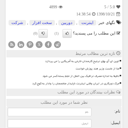
4899
/ 5
5.0
1398/10/21
14:38:54
تگهای خبر:
اینترنت
,
دوربین
,
سخت افزار
,
شركت
این مطلب را می پسندید؟
(0)
(1)
X
تازه ترین مطالب مرتبط
اوپن ای آی بهای ترجیح کارمندان خارجی به آمریکایی را می پردازد
متا از نخست وزیر هند پوزش خواست
دقیقا به اندازه مصرف ترافیک بین الملل از حجم بسته کسر می شود
مرگ دورکاری در ایران وقتی اینترنت ناپایدار متخصصان را وادار به کوچ کرد
نظرات بینندگان در مورد این مطلب
نظر شما در مورد این مطلب
نام:
ایمیل: