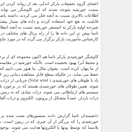
اعضای گروه تحقیقات پاركر اندكی بعد از روانه كردن این
سمت خورشید متوجه شدند كه این كاوشگر می تواند 
اطلاعات بالاتری نسبت به آنچه فكر می كردند، داشته باشد. 
قابلیت به نفع خود استفاده كردند و داده های بسیار بیشت
شیرجه اولیه پاركر به اتمسفر خورشید نسبت به آنچه انتظ
ناسا پیش تر این داده ها را از راه پرتال های مختلف د
كارشناس مأموریت پاركر برگزار می گردد كه در مورد نتایج
كاوشگر خورشیدی پاركر ناسا هم اكنون مجموعه ای از برخو
و محیط آنرا بهبود بخشیده است. باآنكه خورشید در مقایس
از ما پنهان كرده است. بعنوان مثال، ما هنوز نمی دانیم 
حفظ می نماید، در حالیكه سطح قابل مشاهده دمایی زیر ۶ هزار K۱ دارد. تاج خورشید، باد خورشیدی را تولید می كند.
باد یا طوفان های خورشی
شوند. همین طوفان های خورشیدی هستند كه در برخورد ب
سیستم های ارتباطاتی می شوند. ذرات بنیادی كه به زمی
ذرات باردار، عمدتاً متشكل از پروتون، الكترون و ذرات آلف
دانشمندان ناسا گزارش دادند سنسورهای نصب شده بر ر
خورشیدی را كه بزرگتر از آن چیزی كه در زمین است، شنا
پلاسما كه توسط یونها یا الكترونها هدایت می شوند، بوجود