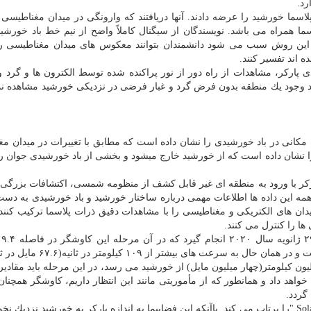
رد.
لاسما خورشید را عرضه دادند. آنها دریافتند كه وارونگی در میدان مغناطیسی
 همراه می باشد. نویسندگان از سیگنال كاملاً واضح از نیم خط باد خورشی
د. این روش سبب می شود دانشمندان بتوانند معكوس های میدان مغناطیسی را
پاركر، مشاهدات از راه دور از نور پراكنده شده توسط الكترون ها و گرد و 
رد وجود یك منطقه بدون فرض گرد و غبار فرضی در نزدیكی خورشید مشاهده نم
مكانی در باد خورشیدی را نشان داده است كه مطابق با تغییرات در میدان م
 نشان داده است كه از خورشید خارج میشود و بخشی از باد خورشیدی جوان ر
كر با ورود به منطقه ای غیر قابل كشف از منظومه شمسی، اكتشافات بزرگی ر
همه این داده ها اطلاعات مهمی درباره ساختار خورشید و باد خورشیدی به دست
دان های الكتریكی و مغناطیسی را با مشاهدات دقیق ذرات پلاسما تركیب كنند ت
ها را كنترل می كنند.
كیلومتری(۱۲.۰۵ میلیون مایل) از خورشید قرار خواهد گرفت و در همان حال به 
سرانجام، كاوشگر خورشیدی پاركر به فاصله ۶.۴ میلیون كیلومتر(چهار میلیون مایل) از خورشید می رسد، در این مرحله باید 
ا و تابش را تحمل كند. این اتفاق در سال ۲۰۲۵ رخ خواهد داد و همانطور كه از مأموریتی مانند این انتظار داریم، كاوشگر ه
 گردد.
در سال ۲۰۲۰، آژانس فضایی اروپا ماموریت" Solar Orbiter۱۰ "را پرتاب می كند. باآنكه این فضاپیما به اندازه پاركر به خورشید نزد