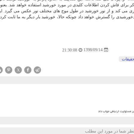
كر برای فاش كردن اطلاعات كلیدی در مورد خورشید استفاده خواهد شد. بعنوا
ا اندازه گیری می كند و از نور خورشید در طول موج های مختلف نور عكس می گیرد. ای
خورشیدی را گسترش خواهد داد چونكه حالا، خورشید بار دیگر به ما ثابت كرد 
1398/09/14
21:30:08
قیقات
X
بر مسئولیت ارتباطی جواب داد
ظر شما در مورد این مطلب