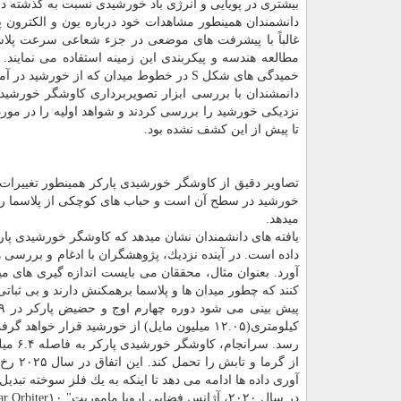
بیشتری در پویایی و انرژی باد خورشیدی نسبت به گذشته دا
دانشمندان همینطور مشاهدات خود درباره یون و الكترون پ
غالباً با پیشرفت های موضعی در جزء شعاعی سرعت پلاسما
مطالعه هندسه و پیكربندی این زمینه استفاده می نماین
خمیدگی های شكل S در خطوط میدان كه از خورشید در آمده اند تفسیر كنند.
دانمشندان با بررسی ابزار تصویربرداری كاوشگر خورشیدی 
نزدیكی خورشید را بررسی كردند و شواهد اولیه را در مو
تا پیش از این كشف نشده بود.
تصاویر دقیق از كاوشگر خورشیدی پاركر همینطور تغییرات 
خورشید در سطح آن است و حباب های كوچكی از پلاسما را
میدهد.
یافته های دانشمندان نشان میدهد كه كاوشگر خورشیدی پار
داده است. در آینده نزدیك، پژوهشگران با ادغام و بررسی 
آورد. بعنوان مثال، محققان می بایست اندازه گیری های می
كنند كه چطور میدان ها و پلاسما برهمكنش دارند و بی ثباتی 
رسد. 
از گرم
آوری داده ها ادامه می دهد تا اینكه به یك فلز سوخته تبدیل