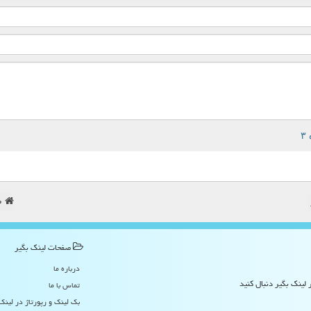
ص
صفحات لینك بگیر
درباره ما
 لینک بگیر دنبال کنید
تماس با ما
بک لینک و رپورتاژ در لینك