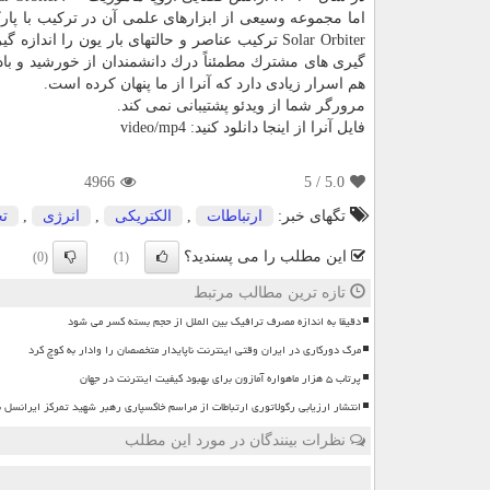
اما مجموعه وسیعی از ابزارهای علمی آن در تركیب با پار
Solar Orbiter تركیب عناصر و حالتهای بار یون ر
گیری های مشترك مطمئناً درك دانشمندان از خورشید و باد
هم اسرار زیادی دارد كه آنرا از ما پنهان كرده است.
مرورگر شما از ویدئو پشتیبانی نمی كند.
فایل آنرا از اینجا دانلود كنید: video/mp4
4966
/ 5
5.0
تگهای خبر:
ارتباطات
,
الكتریكی
,
انرژی
,
تح
این مطلب را می پسندید؟
(0)
(1)
تازه ترین مطالب مرتبط
دقیقا به اندازه مصرف ترافیک بین الملل از حجم بسته کسر می شود
مرگ دورکاری در ایران وقتی اینترنت ناپایدار متخصصان را وادار به کوچ کرد
پرتاب ۵ هزار ماهواره آمازون برای بهبود کیفیت اینترنت در جهان
انتشار ارزیابی رگولاتوری ارتباطات از مراسم خاکسپاری رهبر شهید تمرکز ایرانسل 
نظرات بینندگان در مورد این مطلب
ن