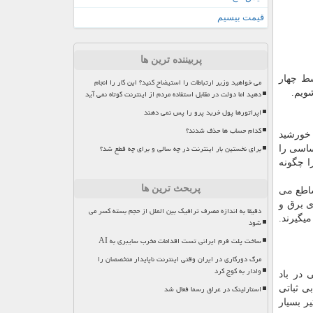
قیمت بیسیم
پربیننده ترین ها
سط چهار
می خواهید وزیر ارتباطات را استیضاح کنید؟ این کار را انجام
ویم.
دهید اما دولت در مقابل استفاده مردم از اینترنت کوتاه نمی آید
اپراتورها پول خرید پرو را پس نمی دهند
کدام حساب ها حذف شدند؟
 خورشید
برای نخستین بار اینترنت در چه سالی و برای چه قطع شد؟
ساسی را
ا چگونه
پربحث ترین ها
ات ساطع می
ی برق و
دقیقا به اندازه مصرف ترافیک بین الملل از حجم بسته کسر می
یگیرند.
شود
ساخت پلت فرم ایرانی تست اقدامات مخرب سایبری به AI
مرگ دورکاری در ایران وقتی اینترنت ناپایدار متخصصان را
وادار به کوچ کرد
در باد
استارلینک در عراق رسما فعال شد
ی ثباتی
ر بسیار