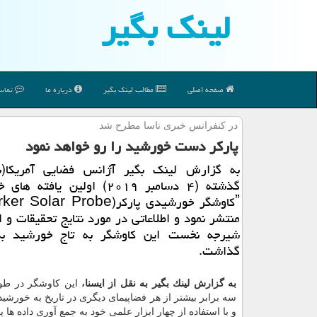
لینك بگیر
صفحه اصلی
مطالب لینك بگیر
درباره ما
تماس 
در كنفرانس خبری ناسا مطرح شد
پاركر دست خورشید را رو خواهد نمود
به گزارش لینك بگیر آژانس فضایی آمریكا(
گذشته (۴ دسامبر ۲۰۱۹) اولین یافته
منتشر نمود و اطلاعاتی در مورد نتایج تحقیقات و ا
شیرجه نخست این كاوشگر به تاج خورشید به
گذاشت.
به گزارش لینك بگیر به نقل از ایسنا،
این كاوشگر در طو
سه برابر بیشتر از هر فضاپیمای دیگری در تاریخ به خورشی
و با استفاده از چهار ابزار علمی خود به جمع آوری داده ها 