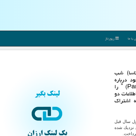
با ما
رپورتاژ
ناسا) شب
 های خود درباره
ˮكاوشگر خورشیدی پاركرˮ (Parker Solar Probe) را
طلاعات دو
 اشتراك
ل سال قبل
د نزدیك شده
پرداخت.