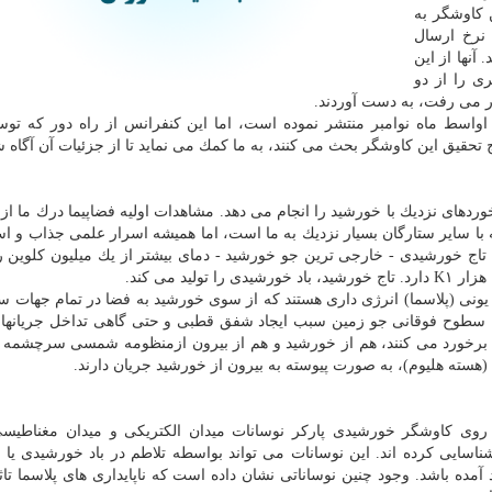
 كاوشگر به
نرخ ارسال
آنها از این
ری را از دو
ار می رفت، به دست آوردند.
ر اواسط ماه نوامبر منتشر نموده است، اما این كنفرانس از راه دور كه تو
 تحقیق این كاوشگر بحث می كنند، به ما كمك می نماید تا از جزئیات آن آگاه ش
ردهای نزدیك با خورشید را انجام می دهد. مشاهدات اولیه فضاپیما درك ما از
ه با سایر ستارگان بسیار نزدیك به ما است، اما همیشه اسرار علمی جذاب و ا
كه تاج خورشیدی - خارجی ترین جو خورشید - دمای بیشتر از یك میلیون كلوین ر
دی ( Solar wind) جریانی از ذرات یونی (پلاسما) انرژی داری هستند كه از سوی خورشید به فضا در تمام جه
ا سطوح فوقانی جو زمین سبب ایجاد شفق قطبی و حتی گاهی تداخل جریانها
ن برخورد می كنند، هم از خورشید و هم از بیرون ازمنظومه شمسی سرچشمه م
ا (هسته هلیوم)، به صورت پیوسته به بیرون از خورشید جریان دارند.
وی كاوشگر خورشیدی پاركر نوسانات میدان الكتریكی و میدان مغناطیسی 
سایی كرده اند. این نوسانات می تواند بواسطه تلاطم در باد خورشیدی یا ب
 آمده باشد. وجود چنین نوساناتی نشان داده است كه ناپایداری های پلاسما تاثی