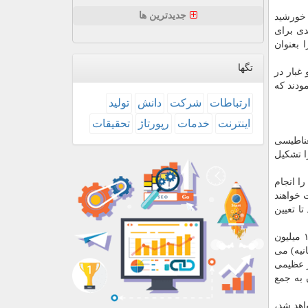
جدیدترین ها
 خورشید
دی برای
 بعنوان
تگها
غبار در
ودند كه
ارتباطات
شركت
دانش
تولید
اینترنت
خدمات
رپورتاژ
تحقیقات
غناطیسی
ا تشكیل
ا انجام
 خواهند
ا تعیین
پیش بینی می شود دوره چهارم اوج و حضیض پاركر در ۲۹ ژانویه سال ۲۰۲۰ انجام گیرد كه در آن مرحله این كاوشگر در فاصله ۱۹.۴ میلیون
سرعت های بیشتر از ۱۰۹ كیلومتر در ثانیه(۶۷.۶ مایل در ثانیه) می
مقادیر عظیمی
مچنان به جمع
یك نخواهد شد،