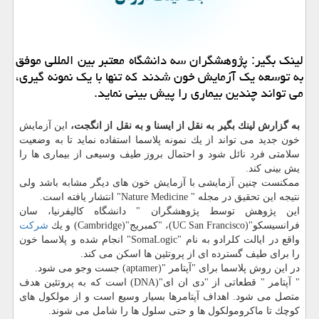
لینك بگیر: پژوهشگران سه دانشگاه معتبر بین المللی موفق
به توسعه یك آزمایش خون شدند كه تنها با یك نمونه گیری،
می تواند چندین بیماری را پیش بینی نماید.
به گزارش لینك بگیر به نقل از ایسنا و به نقل از انگجت،
این آزمایش
خون جدید می تواند از یك نمونه پلاسما استفاده نماید تا به وضعیت
سلامتی فرد نائل شود و احتمال بروز طیف وسیعی از بیماری ها را
یش بینی كند.
ممكنست چنین آزمایشی با آزمایش خون های دیگر مشابه باشد ولی
نتیجه این تحقیق در مجله " Nature Medicine" انتشار یافته است.
این پژوهش توسط پژوهشگران " دانشگاه كالیفرنیا، سان
فرانسیسكو"(UC San Francisco)، "كمبریج"(Cambridge) و یك
شركت
واقع در ایالت كلرادو به نام "SomaLogic" انجام شده و پلاسما خون
را برای طیف گسترده ای از پروتئین ها اسكن می كند.
در این روش پلاسما برای "آپتامر "(aptamer) جست وجو می شود.
" آپتامر " قطعاتی از "دی ان ای"(DNA) است كه به پروتئین هدف
متصل می شود. اهداف آپتامرها بسیار وسیع است و از مولكول های
كوچك تا ماكرومولكول ها و حتی سلول ها را شامل می شوند.