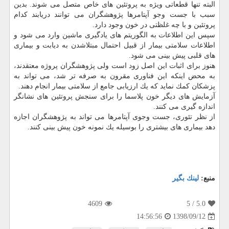
البته تنها قطعاتی ویژه به پروتئین های خاص متصل می شوند. بدین
سبب با جست وجو آپتامرها پژوهشگران می توانند دریابند كدام
پروتئین و با چه غلظتی در خون وجود دارد.
سپس این اطلاعات به الگوریتم های یادگیری ماشین وارد می شود و
اطلاعات سلامتی بیمار از قبیل احتمال مبتلاشدن به دیابت و بیماری
های قلبی پیش بینی می شود.
هنوز برای اثبات این اصل زود است ولی پژوهشگران پروژه معتقدند،
به محض اینكه این فناوری مقرون به صرفه تر شد، می تواند به
پزشكان كمك نماید كه یك ارزیابی جامع از سلامتی بیمار انجام دهند.
آزمایش های دیگر خون پلاسما را برای سنجش پروتئین های نشانگر
اندازه گیری می كنند.
از نظر تئوری، جست وجوی آپتامرها می تواند به پژوهشگران اجازه
دهد بیماری های بیشتری را بوسیله یك نمونه خون پیش بینی كنند.
منبع:
لینك بگیر
4609
/ 5
5.0
1398/09/12
14:56:56