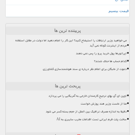
قیمت بیسیم
پربیننده ترین ها
می خواهید وزیر ارتباطات را استیضاح کنید؟ این کار را انجام دهید اما دولت در مقابل استفاده
مردم از اینترنت کوتاه نمی آید
اپراتورها پول خرید پرو را پس نمی دهند
کدام حساب ها حذف شدند؟
دعوت از نخبگان برای اعلام نظر درباره ی سند هوشمندسازی کشاورزی
پربحث ترین ها
اوپن ای آی بهای ترجیح کارمندان خارجی به آمریکایی را می پردازد
متا از نخست وزیر هند پوزش خواست
دقیقا به اندازه مصرف ترافیک بین الملل از حجم بسته کسر می شود
ساخت پلت فرم ایرانی تست اقدامات مخرب سایبری به AI