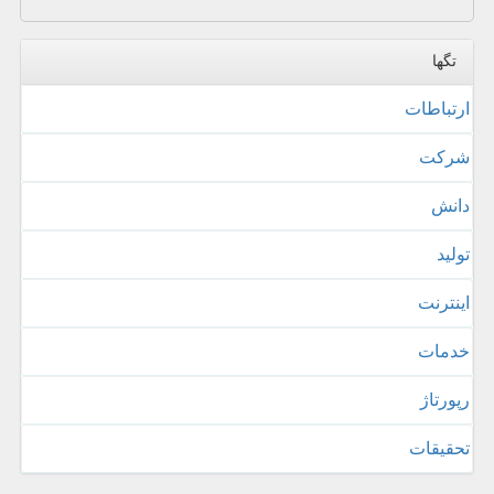
تگها
ارتباطات
شركت
دانش
تولید
اینترنت
خدمات
رپورتاژ
تحقیقات