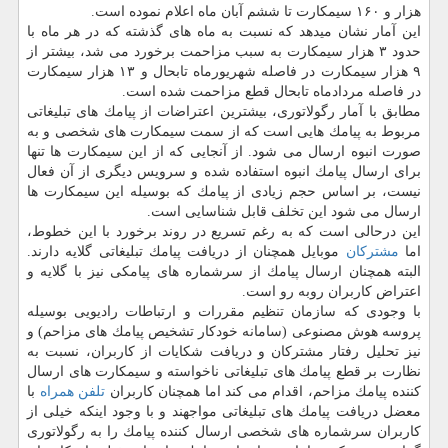
هزار و ۱۶۰ سیمكارت تا ششم آبان ماه اعلام نموده است.
این آمار نشان میدهد كه نسبت به ماه های گذشته كه در هر ماه با
حدود ۳ هزار سیمكارت به سبب مزاحمت برخورد می شد، بیشتر از
۹ هزار سیمكارت در فاصله شهریورماه تابحال و ۱۳ هزار سیمكارت
در فاصله مردادماه تابحال قطع مزاحمت شده است.
مطابق با آمار رگولاتوری، بیشترین اعتراضات از پیامك های تبلیغاتی
مربوط به پیامك هایی است كه از سمت سیمكارت های شخصی و به
صورت انبوه ارسال می شود. از آنجایی كه از این سیمكارت ها تنها
برای ارسال پیامك انبوه استفاده شده و سرویس دیگری از آن فعال
نیست، بر اساس حجم زیادی از پیامك كه بوسیله این سیمكارت ها
ارسال می شود این تخلف قابل شناسایی است.
این درحالی است كه به رغم تسریع در روند برخورد با این خطوط،
اما
مشتركان
موبایل همچنان از دریافت پیامك تبلیغاتی گلایه دارند.
البته همچنان ارسال پیامك از سرشماره های پیامكی نیز با گلایه و
اعتراض كاربران روبه رو است.
با وجودی كه سازمان تنظیم مقررات و ارتباطات رادیویی بوسیله
پروسه هوش مصنوعی (سامانه خودكار تشخیص پیامك های مزاحم) و
نیز تحلیل رفتار مشتركان و دریافت شكایات از كاربران، نسبت به
نظارت بر قطع پیامك های تبلیغاتی ناخواسته و سیمكارت های ارسال
كننده پیامك مزاحم، اقدام می كند اما همچنان كاربران
تلفن همراه
با
معضل دریافت پیامك های تبلیغاتی مواجهند و با وجود اینكه خیلی از
كاربران سرشماره های شخصی ارسال كننده پیامك را به رگولاتوری