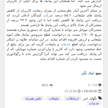
گزارش می كنند، اما همچنان این پیامك ها برای خیلی از كاربران
ارسال می شود.
بر مبنای آخرین آمار نظرسنجی از میزان رضایت كاربران از كاهش
پیامك های تبلیغاتی، ۵۵.۶ درصد
شركت
كنندگان اذعان كردند كه
دریافت این پیامك ها كاهش یافته اما با این وجود ۴۴.۴ درصد از
مشتركان از تعداد بالای دریافت این پیامك ها ناراضی هستند.
مشتركان موبایل می توانند با شماره گیری كد دستوری ستاره هشتصد
مربع (#۸۰۰*) نسبت به درخواست قطع سرویس پیامك های انبوه
تبلیغاتی و ارزش افزوده اقدام نمایند. در این سامانه علاوه بر امكان
درخواست برای قطع
خدمات
و تبلیغات، گزینه ای نیز برای تبلیغ از
خط شخصی وجود دارد كه كاربر با واردكردن شماره موبایلی كه از
آن پیامك دریافت می كند می تواند آنرا گزارش داده تا رگولاتوری
نسبت به مسدود كردن آن شماره اقدام نماید.
منبع:
لینك بگیر
4693
/ 5
5.0
1398/08/08
15:23:04
تگهای خبر:
ارتباطات
,
تبلیغات
,
تلفن همراه
,
خدمات