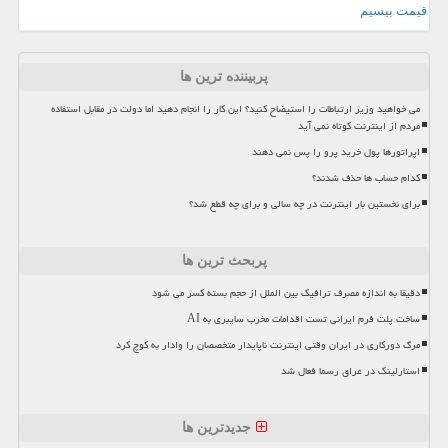
قیمت بیسیم
پربیننده ترین ها
می خواهید وزیر ارتباطات را استیضاح کنید؟ این کار را انجام دهید اما دولت در مقابل استفاده
مردم از اینترنت کوتاه نمی آید
اپراتورها پول خرید پرو را پس نمی دهند
کدام حساب ها حذف شدند؟
برای نخستین بار اینترنت در چه سالی و برای چه قطع شد؟
پربحث ترین ها
دقیقا به اندازه مصرف ترافیک بین الملل از حجم بسته کسر می شود
ساخت پلت فرم ایرانی تست اقدامات مخرب سایبری به AI
مرگ دورکاری در ایران وقتی اینترنت ناپایدار متخصصان را وادار به کوچ کرد
استارلینک در عراق رسما فعال شد
جدیدترین ها