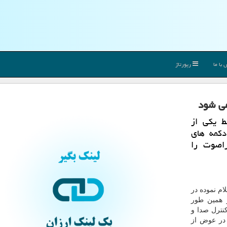
با ما
رپورتاژ
می شود
ط یكی از
كمه های
راصوت را
م نموده در
همین طور
نترل صدا و
در عوض از