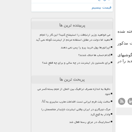
قیمت بیسیم
پربیننده ترین ها
خته شده
می خواهید وزیر ارتباطات را استیضاح کنید؟ این کار را انجام
دهید اما دولت در مقابل استفاده مردم از اینترنت کوتاه نمی آید
ت مذكور
اپراتورها پول خرید پرو را پس نمی دهند
کدام حساب ها حذف شدند؟
گوشیهای
د را در
برای نخستین بار اینترنت در چه سالی و برای چه قطع شد؟
پربحث ترین ها
دقیقا به اندازه مصرف ترافیک بین الملل از حجم بسته کسر می
شود
ساخت پلت فرم ایرانی تست اقدامات مخرب سایبری به AI
مرگ دورکاری در ایران وقتی اینترنت ناپایدار متخصصان را
وادار به کوچ کرد
استارلینک در عراق رسما فعال شد