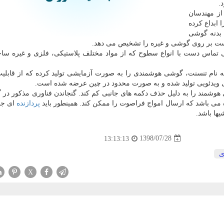
.
ز مهندسان
ابداع كرده
 بدنه گوشی
دست بر روی گوشی و غیره را تشخیص می دهد.
ی تماس دست با انواع سطوح كه از مواد مختلف پلاستیكی، فلزی و غیره سا
نام تنسنت، گوشی هوشمندی را به صورت آزمایشی تولید كرده كه از قابلی
ای ویدئویی تولید شده و به صورت محدود در چین عرضه شده است.
وشمند را به دلیل حذف دكمه های جانبی كم كند. گنجاندن فناوری مذكور در 
می باشد كه ارسال امواج فراصوت را ممكن كند. همینطور باید
پردازنده
ای جدی
ها باشد.
1398/07/28
13:13:13
ی
X