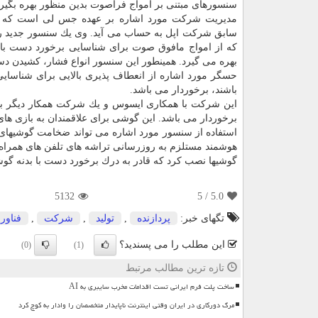
سنسورهای مبتنی بر امواج فراصوت بدین منظور بهره بگیرد
مدیریت شركت مورد اشاره بر عهده جس لی است كه ا
سابق شركت اپل به حساب می آید. وی یك سنسور جدید را 
كه از امواج مافوق صوت برای شناسایی برخورد دست با
بهره می گیرد. همینطور این سنسور انواع فشار، كشیدن 
حسگر مورد اشاره از انعطاف پذیری بالایی برای شناسای
باشند، برخوردار می باشد.
این شركت با همكاری ایسوس و یك شركت همكار دیگر به 
برخوردار می باشد. این گوشی برای علاقمندان به بازی ه
استفاده از سنسور مورد اشاره می تواند ضخامت گوشیهای ه
هوشمند مستلزم به روزرسانی تراشه های تلفن های همراه 
گوشیها نصب كرد كه قادر به درك برخورد دست با بدنه گوشی
5132
/ 5
5.0
تگهای خبر:
پردازنده
,
تولید
,
شركت
,
فناور
این مطلب را می پسندید؟
(0)
(1)
تازه ترین مطالب مرتبط
ساخت پلت فرم ایرانی تست اقدامات مخرب سایبری به AI
مرگ دورکاری در ایران وقتی اینترنت ناپایدار متخصصان را وادار به کوچ کرد