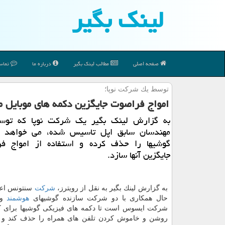
لینك بگیر
صفحه اصلی
مطالب لینك بگیر
درباره ما
تماس 
توسط یك شركت نوپا؛
امواج فراصوت جایگزین دكمه های موبایل 
به گزارش لینك بگیر یك شركت نوپا كه توس
مهندسان سابق اپل تاسیس شده، می خواهد د
گوشیها را حذف كرده و استفاده از امواج ف
جایگزین آنها سازد.
به گزارش لینك بگیر به نقل از رویترز،
شركت
سنتونس اعلا
حال همكاری با دو شركت سازنده گوشیهای
هوشمند
و 
شركت ایسوس است تا دكمه های فیزیكی گوشیها برای ك
روشن و خاموش كردن تلفن های همراه را حذف كند و 