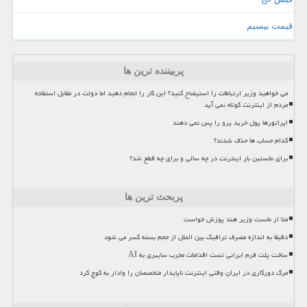
قیمت بیسیم
پربیننده ترین ها
می خواهید وزیر ارتباطات را استیضاح کنید؟ این کار را انجام دهید اما دولت در مقابل استفاده
مردم از اینترنت کوتاه نمی آید
اپراتورها پول خرید پرو را پس نمی دهند
کدام حساب ها حذف شدند؟
برای نخستین بار اینترنت در چه سالی و برای چه قطع شد؟
پربحث ترین ها
متا از نخست وزیر هند پوزش خواست
دقیقا به اندازه مصرف ترافیک بین الملل از حجم بسته کسر می شود
ساخت پلت فرم ایرانی تست اقدامات مخرب سایبری به AI
مرگ دورکاری در ایران وقتی اینترنت ناپایدار متخصصان را وادار به کوچ کرد