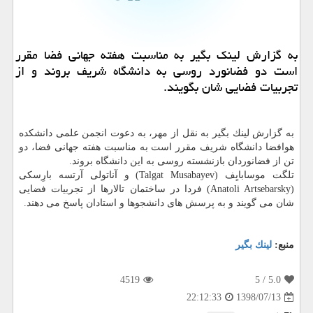
به گزارش لینك بگیر به مناسبت هفته جهانی فضا مقرر
است دو فضانورد روسی به دانشگاه شریف بروند و از
تجربیات فضایی شان بگویند.
به گزارش لینك بگیر به نقل از مهر، به دعوت انجمن علمی دانشكده
هوافضا دانشگاه شریف مقرر است به مناسبت هفته جهانی فضا، دو
تن از فضانوردان بازنشسته روسی به این دانشگاه بروند.
تلگت موسابایِف (Talgat Musabayev) و آناتولی آرتسه بارِسكی
(Anatoli Artsebarsky) فردا در ساختمان تالارها از تجربیات فضایی
شان می گویند و به پرسش های دانشجوها و استادان پاسخ می دهند.
منبع:
لینك بگیر
4519
/ 5
5.0
1398/07/13
22:12:33