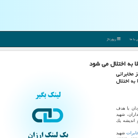
با ما
رپورتاژ
یر ارتباط تلفنی مشتركان ۷ مركز مخابراتی
به اختلال
دان با هدف
اران، شهید
 اندیشه یك
ابرات
شهید