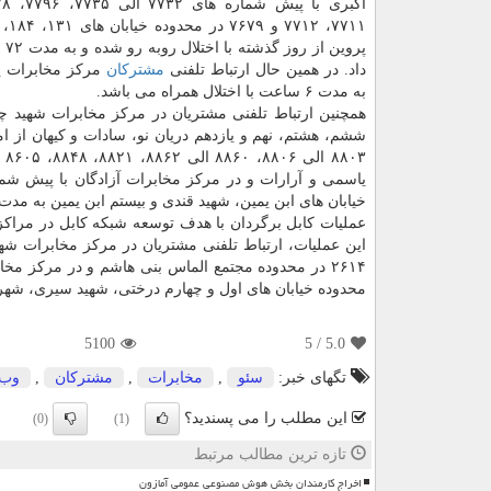
پروین
داد. در همین حال ارتباط تلفنی
مشتركان
مركز مخابرات پ
به مدت ۶ ساعت با اختلال همراه می باشد.
خیابان های ابن یمین، شهید قندی و بیستم ابن یمین به مدت ۷۲ ساعت مبتلا به اختلال می شود
محدوده خیابان های اول و چهارم درختی، شهید سیری، شهرك جعفریه و بلوار اندیشه در
5100
/ 5
5.0
تگهای خبر:
سئو
,
مخابرات
,
مشتركان
,
وب
این مطلب را می پسندید؟
(0)
(1)
تازه ترین مطالب مرتبط
اخراج کارمندان بخش هوش مصنوعی عمومی آمازون