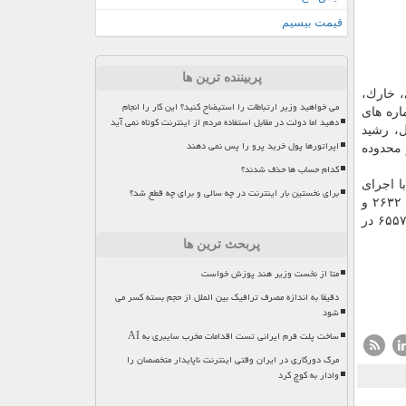
قیمت بیسیم
پربیننده ترین ها
بان های حبیب الهی، خارك،
می خواهید وزیر ارتباطات را استیضاح کنید؟ این کار را انجام
ا پیش شماره های
دهید اما دولت در مقابل استفاده مردم از اینترنت کوتاه نمی آید
ه خیابان های سئول، ۱۲ متری سوم، شكری، ۱۲ متری اول، رشید
اپراتورها پول خرید پرو را پس نمی دهند
زادگان با پیش شماره های ۸۸۵۰ الی ۸۸۵۴، ۸۸۷۳ الی ۸۸۷۶، ۸۸۱۷، ۸۸۴۹، ۸۶۰۲ و ۸۶۰۳ در محدوده
کدام حساب ها حذف شدند؟
 ماه شروع می شود كه با اجرای
برای نخستین بار اینترنت در چه سالی و برای چه قطع شد؟
این عملیات، ارتباط تلفنی مشتریان در مركز مخابرات شهید تندگویان با پیش شماره های ۲۲۳۰ الی ۲۲۳۳، ۲۲۵۰ الی ۲۲۵۳، ۲۶۳۰ الی ۲۶۳۲ و
۲۶۱۴ در محدوده مجتمع الماس بنی هاشم و در مركز مخابرات اندیشه یك با پیش شماره های ۶۵۵۰ الی ۶۵۵۳، ۶۵۶۲، ۶۵۳۵، ۶۵۳۶ و ۶۵۵۷ در
پربحث ترین ها
متا از نخست وزیر هند پوزش خواست
دقیقا به اندازه مصرف ترافیک بین الملل از حجم بسته کسر می
شود
ساخت پلت فرم ایرانی تست اقدامات مخرب سایبری به AI
مرگ دورکاری در ایران وقتی اینترنت ناپایدار متخصصان را
وادار به کوچ کرد