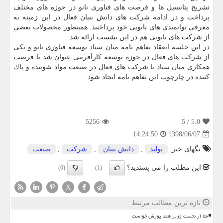
تشریح پتانسیل ها و فرصت های فناوری نانو در حوزه های مختلف
پرداخت و در ادامه شركت های دانش بنیان فعال در این زمینه به
معرفی توانمندی های نانویی خود پرداختند. همینطور محصولات بعضی
از شركت های نانویی هم در این نشست ارائه شد.
در این جلسه انعقاد تفاهم نامه میان ستاد توسعه فناوری نانو و یكی
از شركت های فعال در حوزه توسعه كارآفرینی عنوان شد تا فرصت
همكاری میان ستاد با شركت های فعال در صنعت مواد شوینده و پاك
كننده در چارچوب این تفاهم نامه ایجاد شود.
5256
/ 5
5.0
1398/06/07
14:24:50
تگهای خبر:
تولید
,
دانش بنیان
,
شركت
,
صنعت
این مطلب را می پسندید؟
(0)
(1)
X
تازه ترین مطالب مرتبط
متا از نخست وزیر هند پوزش خواست