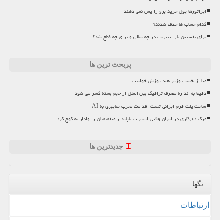
اپراتورها پول خرید پرو را پس نمی دهند
کدام حساب ها حذف شدند؟
برای نخستین بار اینترنت در چه سالی و برای چه قطع شد؟
پربحث ترین ها
متا از نخست وزیر هند پوزش خواست
دقیقا به اندازه مصرف ترافیک بین الملل از حجم بسته کسر می شود
ساخت پلت فرم ایرانی تست اقدامات مخرب سایبری به AI
مرگ دورکاری در ایران وقتی اینترنت ناپایدار متخصصان را وادار به کوچ کرد
جدیدترین ها
تگها
ارتباطات