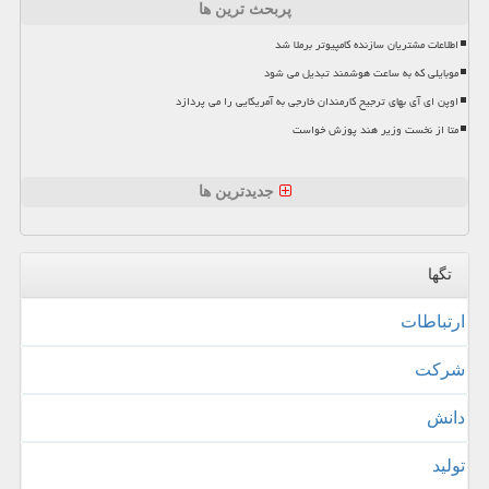
پربحث ترین ها
اطلاعات مشتریان سازنده کامپیوتر برملا شد
موبایلی که به ساعت هوشمند تبدیل می شود
اوپن ای آی بهای ترجیح کارمندان خارجی به آمریکایی را می پردازد
متا از نخست وزیر هند پوزش خواست
جدیدترین ها
تگها
ارتباطات
شركت
دانش
تولید