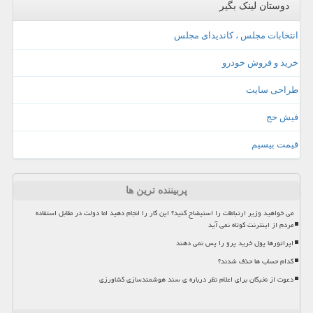
دوستان لینک بگیر
انتخابات مجلس ، کاندیدای مجلس
خرید و فروش خودرو
طراحی سایت
فیش حج
قیمت بیسیم
پربیننده ترین ها
می خواهید وزیر ارتباطات را استیضاح کنید؟ این کار را انجام دهید اما دولت در مقابل استفاده
مردم از اینترنت کوتاه نمی آید
اپراتورها پول خرید پرو را پس نمی دهند
کدام حساب ها حذف شدند؟
دعوت از نخبگان برای اعلام نظر درباره ی سند هوشمندسازی کشاورزی