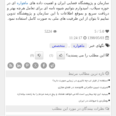
سازمان و پژوهشگاه فضایی ایران و اهمیت داده های
ماهواره
ای در
حوزه سیلاب، امیدوارم بتوانیم شیوه نامه ای برای تعامل هرچه بهتر و
دریافت سریع و بموقع اطلاعات با این سازمان و پژوهشگاه تدوین
نماییم تا بتوان از این ظرفیت های ملی به صورت كامل استفاده نمود.
5224
/ 5
5.0
1398/05/03
11:24:17
تگهای خبر:
ماهواره
,
متخصص
این مطلب را می پسندید؟
(0)
(1)
X
تازه ترین مطالب مرتبط
استفاده از فیلر لب چه تاثیری در زیبایی صورت دارد؟
ضرورت تبیین حکمرانی قانونمند در فضای مجازی
ببینید این چه بیماریی است که می خواهد هشتاد و پنج درصد مردم را به زحمت بیاندازد
بومگردی با حیوانات در ایران
نظرات بینندگان در مورد این مطلب