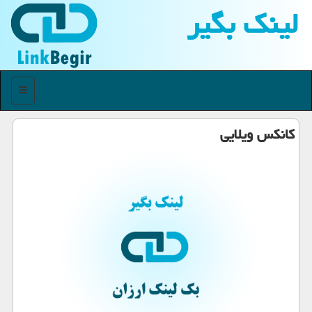
لینك بگیر
منو
كانكس ویلایی