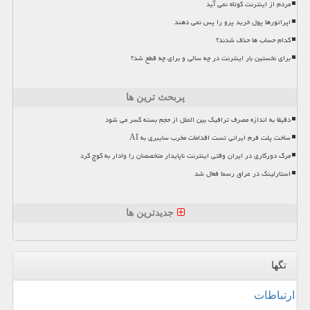
مردم از اینترنت کوتاه نمی آید
اپراتورها پول خرید پرو را پس نمی دهند
کدام حساب ها حذف شدند؟
برای نخستین بار اینترنت در چه سالی و برای چه قطع شد؟
پربحث ترین ها
دقیقا به اندازه مصرف ترافیک بین الملل از حجم بسته کسر می شود
ساخت پلت فرم ایرانی تست اقدامات مخرب سایبری به AI
مرگ دورکاری در ایران وقتی اینترنت ناپایدار متخصصان را وادار به کوچ کرد
استارلینک در عراق رسما فعال شد
جدیدترین ها
تگها
ارتباطات