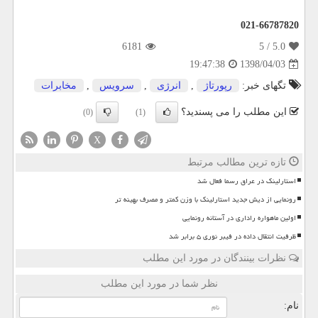
021-66787820
6181
/ 5
5.0
1398/04/03
19:47:38
تگهای خبر:
رپورتاژ
,
انرژی
,
سرویس
,
مخابرات
این مطلب را می پسندید؟
(0)
(1)
X
تازه ترین مطالب مرتبط
استارلینک در عراق رسما فعال شد
رونمایی از دیش جدید استارلینک با وزن کمتر و مصرف بهینه تر
اولین ماهواره راداری در آستانه رونمایی
ظرفیت انتقال داده در فیبر نوری ۵ برابر شد
نظرات بینندگان در مورد این مطلب
نظر شما در مورد این مطلب
نام: