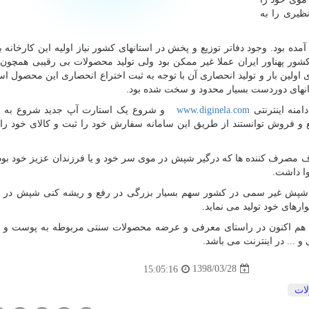
نظیری را به
دی پیش آمده بود. وجود دفاتر توزیع و پخش در استانهای کشور نیاز اولیه این کارخانه 
کشور پهناور ایران عملا غیر ممکن بود ولی تولید محصولات بی رقیبی همچون
ولین بار و تولید انحصاری آن با توجه به ثبت اختراع انحصاری این محصول اس
ستانهای دوردست بسیار محدود و سخت شده بود.
امنه اینترنتی
www.diginela.com
و شروع یک استارت آپ جدید شروع به ای
ع و فروش توانستند از طریق این سامانه سفارش خود را ثبت و کالای خود را
 مصرف کننده ها که درگیر شپش در موی سر خود و یا فرزندان عزیز خود بودن
وا داشت.
مپو ضد شپش غیر سمی در کشور سهم بسیار بزرگی در رفع و ریشه کنی شپش در 
ود هم اکنون در راستای معرفی و عرضه محصولات سنتی مربوطه به پوست و 
 ... در اینترنت می باشد.
1398/03/28
15:05:16
ات