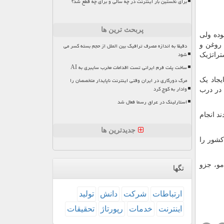
برای نخستین بار اینترنت در چه سالی و برای چه قطع شد؟
پربحث ترین ها
بوده ولی
 روغن و
دقیقا به اندازه مصرف ترافیک بین الملل از حجم بسته کسر می
شود
تراتژیک
ساخت پلت فرم ایرانی تست اقدامات مخرب سایبری به AI
مرگ دورکاری در ایران وقتی اینترنت ناپایدار متخصصان را
جاد یک
وادار به کوچ کرد
 در درب
استارلینک در عراق رسما فعال شد
د انجام
جدیدترین ها
کشور را
مو، جزو
تگها
ارتباطات
شركت
دانش
تولید
اینترنت
خدمات
رپورتاژ
تحقیقات