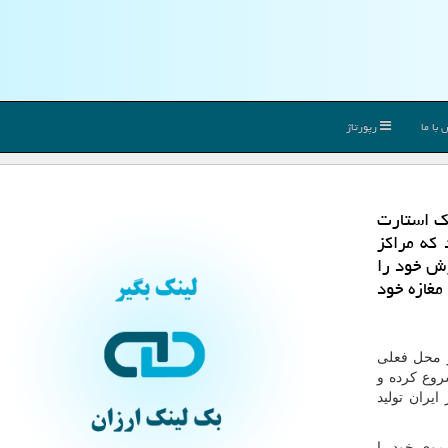
با ما
رپورتاژ
یك استارت
كه مراكز
رش خود را
 مغازه خود
هیدروفیل و باند و گاز تبریز از سال 1354 در محل فعلی
شروع کرده و
ایران تولید
موی خود را