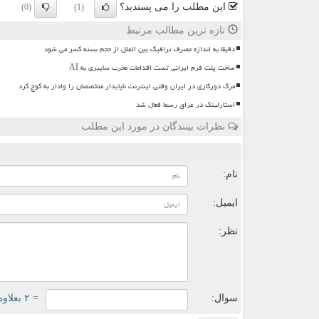
این مطلب را می پسندید؟
(0)
(1)
تازه ترین مطالب مرتبط
دقیقا به اندازه مصرف ترافیک بین الملل از حجم بسته کسر می شود
ساخت پلت فرم ایرانی تست اقدامات مخرب سایبری به AI
مرگ دورکاری در ایران وقتی اینترنت ناپایدار متخصصان را وادار به کوچ کرد
استارلینک در عراق رسما فعال شد
نظرات بینندگان در مورد این مطلب
ن
نام:
ایمیل:
نظر:
سوال:
= ۲ بعلاوه ۱