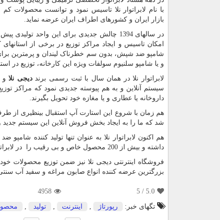
با نام لابراتوار نلا تاسیس نمود و توانست محصولات کم 
بازار ایران و کشورهای اطراف ایران عرضه نماید.
در سالهای 1394 چالش جدیدی برای این واحد تولی
امکان تاسیس و ایجاد مراکز توزیع در برخی از استانهای 
شامپو ضد شپش، بدون سم خطرناک لیندان و پرمترین برای ا
و یا شامپو سلنیوم سولفات ویژه این کارخانه، توزیع در ا
لابراتوار نلا در همان سال با ثبت رسمی برند
دیجی نلا
و د
سیستم آنلاین و به هم پیوسته جدیدی نمود که مراکز توزی
داروخانه یا عطاری و یا مغازه خود تحویل بگیرند.
هم زمان با شروع این استارت آپ استقبال بینظیری از طرف
شد که ما را به ایجاد بخش فروش آنلاین این سیستم جدید 
هم اکنون لابراتوار نلا به عنوان تنها تولید کننده شا
داشته و بیش از 200 محصول خاص و بی رقیب را در لابراتوارهای خود تولید می نماید.
فروشگاه اینترنتی دیجی نلا نیز ضمن توزیع محصولات خ
بزرگترین عرضه کننده انواع صابون مراغه و سفید آب سنتی و
4958
/ 5
5.0
تگهای خبر:
رپورتاژ
,
اینترنت
,
تولید
,
محصول