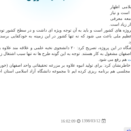
لامی اظهار
است و نیاز
امعه معرفی
ر زیاد است.
 پروژه های كشور است و باید به آن توجه ویژه ای داشت و در سطح كشور توس
عظیم ملی باعث می شود كه نه تنها كشور در این زمینه به خودكفایی برسد، 
.
۲۰ دانشجوی نخبه علمی و علاقه مند علاوه بر اساتید
صفهان مشغول به كار هستند. توجه به این گونه طرح ها نه تنها سبب اشتغال زا
ت
هم رفع می شود.
خاطرنشان كرد: برای تولید انبوه علاوه بر مزرعه تحقیقاتی واحد اصفهان (خور
احد مجلسی هم برنامه ریزی كرده ایم تا مجموعه دانشگاه آزاد اسلامی استان اص
1398/03/12
16:02:09
و