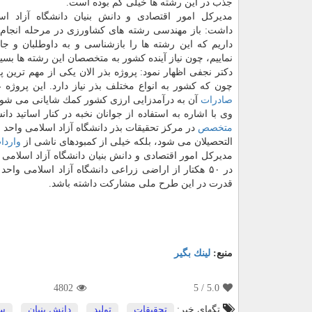
جذب در این رشته ها خیلی كم بوده است.
مدیركل امور اقتصادی و دانش بنیان دانشگاه آزاد اس
داشت: باز مهندسی رشته های كشاورزی در مرحله انجام 
داریم كه این رشته ها را بازشناسی و به داوطلبان و ج
نماییم، چون نیاز آینده كشور به متخصصان این رشته ها بسیا
دكتر نجفی اظهار نمود: پروژه بذر الان یكی از مهم ترین
چون كه كشور به انواع مختلف بذر نیاز دارد. این پروژه 
صادرات
آن به درآمدزایی ارزی كشور كمك شایانی می شود
وی با اشاره به استفاده از جوانان نخبه در كنار اساتید دانشگاه در این پروژه، تصریح كرد: 
متخصص
در مركز تحقیقات بذر دانشگاه آزاد اسلامی واحد ا
التحصیلان می شود، بلكه خیلی از كمبودهای ناشی از
واردا
مدیركل امور اقتصادی و دانش بنیان دانشگاه آزاد اسلامی 
در ۵۰ هكتار از اراضی زراعی دانشگاه آزاد اسلامی و
قدرت در این طرح ملی مشاركت داشته باشد.
منبع:
لینك بگیر
4802
/ 5
5.0
تگهای خبر:
تحقیقات
,
تولید
,
دانش بنیان
,
سئ