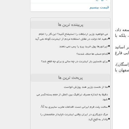
قیمت بیسیم
پربیننده ترین ها
عه داد،
می خواهید وزیر ارتباطات را استیضاح کنید؟ این کار را انجام
بلكه با
دهید اما دولت در مقابل استفاده مردم از اینترنت کوتاه نمی آید
اپراتورها پول خرید پرو را پس نمی دهند
یی فارغ
کدام حساب ها حذف شدند؟
برای نخستین بار اینترنت در چه سالی و برای چه قطع شد؟
اسگان)،
فهان با
پربحث ترین ها
متا از نخست وزیر هند پوزش خواست
دقیقا به اندازه مصرف ترافیک بین الملل از حجم بسته کسر می
شود
ساخت پلت فرم ایرانی تست اقدامات مخرب سایبری به AI
مرگ دورکاری در ایران وقتی اینترنت ناپایدار متخصصان را
وادار به کوچ کرد