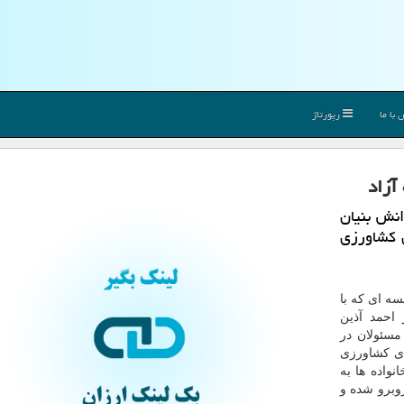
با ما
رپورتاژ
آزاد
نش بنیان
ی كشاورزی
سه ای كه با
احمد آذین
مسئولان در
ای كشاورزی
واده ها به
روبرو شده و