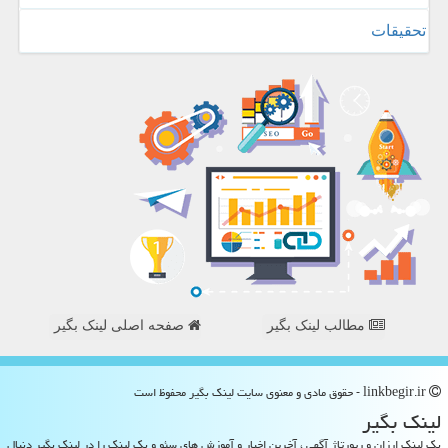
تحقیقات
مطالب لینک بگیر
صفحه اصلی لینک بگیر
linkbegir.ir - حقوق مادی و معنوی سایت لینك بگیر محفوظ است
لینك بگیر
بک لینک ارزان و رپورتاژ آگهی ، آخرین اخبار و آموزش های سئو و بک لینک را در لینک بگیر دنبال