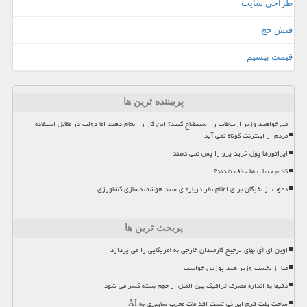
طراحی سایت
فیش حج
قیمت بیسیم
پربیننده ترین ها
می خواهید وزیر ارتباطات را استیضاح کنید؟ این کار را انجام دهید اما دولت در مقابل استفاده
مردم از اینترنت کوتاه نمی آید
اپراتورها پول خرید پرو را پس نمی دهند
کدام حساب ها حذف شدند؟
دعوت از نخبگان برای اعلام نظر درباره ی سند هوشمندسازی کشاورزی
پربحث ترین ها
اوپن ای آی بهای ترجیح کارمندان خارجی به آمریکایی را می پردازد
متا از نخست وزیر هند پوزش خواست
دقیقا به اندازه مصرف ترافیک بین الملل از حجم بسته کسر می شود
ساخت پلت فرم ایرانی تست اقدامات مخرب سایبری به AI