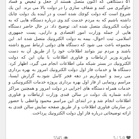
۵۱ دستگاهی كه اكنون متصل هستند از جعل و تبعیض و فساد
جلوگیری می كنند و شفاف سازی را در دولت بالا می برند. این یك
شروع است كه دولت كوچك شده است و در آینده یك دولت چابك
داشته باشیم كه به مردم خدمت كند.وی درباره دستگاه هایی كه به
دولت الكترونیك متصل شده اند، توضیح داد: در حال حاضر دستگاه
هایی از جمله وزارت امور اقتصادی و دارایی، پست جمهوری
اسلامی، ثبت احوال، بیمه به دولت الكترونیك متصل شده اند. این
مجموعه باعث می شود كه دستگاه های دولتی ارتباط سریع داشته
باشند و مردم نیز بتوانند اطلاعات خود را از طریق آن به دست
بیاورند.وزیر ارتباطات و فناوری اطلاعات با بیان این كه دولت
الكترونیك در بستر شبكه ملی اطلاعات انجام می گیرد، اظهار كرد:
دستگاه ها و خدمات فاز اول دولت الكترونیك امروز به بهره برداری
می رسد و امیدواریم در دهه فجر كامل شود.به گزارش ایسنا،
مراسم رونمایی از فاز اول بهره برداری پروژه خدمات الكترونیكی و
خدمات همراه دستگاه های اجرایی در دولت امروز و همچنین مراكز
داده شماره یك دولت در سالن قندی وزارت ارتباطات و فناوری
اطلاعات انجام شد و در ابتدای این مراسم محمود واعظی با حضور
در سازمان فناوری اطلاعات و از طریق صفحه نمایش سالن قندی به
ارائه توضیحاتی درباره فاز اول دولت الكترونیك پرداخت.
5545
/ 5
5.0