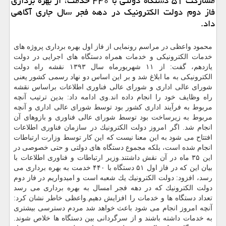
مشاركت ۵۱ دستگاه دولتی با ۴۴۰ خدمت، از بهره برداری
فاز دوم دولت الكترونیك در دهه فجر سال جاری آگاهی
داد.
محمود واعظی در مراسم رونمایی از فاز اول بهره برداری پروژه های
خدمات الكترونیكی و خدمات همراه دستگاه های اجرایی در دولت
یازدهم، گفت: از ۱۱ شهریورماه سال ۱۳۹۳ نقشه راه دولت
الكترونیكی به ما ابلاغ شد و بر این اساس دو نهاد رسمی كشور یعنی
شورای عالی اداری و شورای عالی فناوری اطلاعات براساس نقشه
راه وظایف خود را انجام داده اند.وی ادامه داد: بدین ترتیب آنچه
مربوط به فرآیند اداری كشور بود توسط شورای عالی اداری و آنچه
مربوط به زیرساخت بود توسط شورای عالی فناوری و بازوهای آن
انجام شد. اگر امروز دولت الكترونیك در سازمان فناوری اطلاعات
افتتاح می شود به این معنا نیست كه این كار توسط وزارت ارتباطات
انجام شده است، بلكه مجموع دستگاه های دولتی و حتی خصوصی در
این ۳۵ ماه در آن نقش داشتند.وزیر ارتباطات و فناوری اطلاعات با
بیان این كه در فاز اول ۵۱ دستگاه با ۴۴۰ خدمت به بهره برداری می
رسد، افزود: دولت الكترونیك یك شعبه است و امیدواریم در فاز دوم
دولت الكترونیك كه در دهه فجر امسال به بهره برداری می رسد
تعداد دستگاه ها و خدمات را افزایش دهیم.واعظی خاطر نشان كرد:
آنچه امروز انجام می شود باعث خواهد شد مردم دسترسی بیشتری
به خدمات داشته باشند و از سرگردانی بین دستگاه ها خلاص شوند.