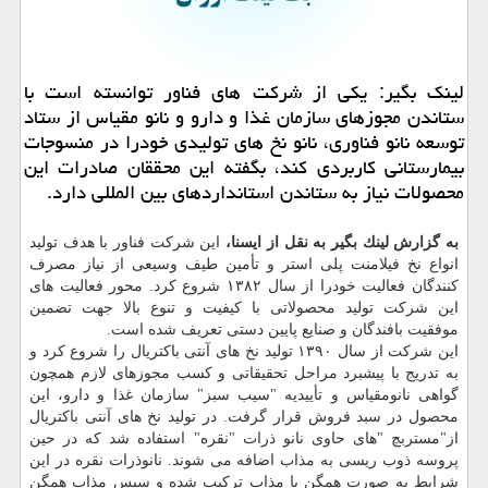
لینك بگیر: یكی از شركت های فناور توانسته است با
ستاندن مجوزهای سازمان غذا و دارو و نانو مقیاس از ستاد
توسعه نانو فناوری، نانو نخ های تولیدی خودرا در منسوجات
بیمارستانی كاربردی كند، بگفته این محققان صادرات این
محصولات نیاز به ستاندن استانداردهای بین المللی دارد.
به گزارش لینك بگیر به نقل از ایسنا،
این شركت فناور با هدف تولید
انواع نخ فیلامنت پلی استر و تأمین طیف وسیعی از نیاز مصرف
كنندگان فعالیت خودرا از سال ۱۳۸۲ شروع كرد. محور فعالیت های
این شركت تولید محصولاتی با كیفیت و تنوع بالا جهت تضمین
موفقیت بافندگان و صنایع پایین دستی تعریف شده است.
این شركت از سال ۱۳۹۰ تولید نخ های آنتی باكتریال را شروع كرد و
به تدریج با پیشبرد مراحل تحقیقاتی و كسب مجوزهای لازم همچون
گواهی نانومقیاس و تأییدیه "سیب سبز" سازمان غذا و دارو، این
محصول در سبد فروش قرار گرفت. در تولید نخ های آنتی باكتریال
از"مستربچ "های حاوی نانو ذرات "نقره" استفاده شد كه در حین
پروسه ذوب ریسی به مذاب اضافه می شوند. نانوذرات نقره در این
شرایط به صورت همگن با مذاب تركیب شده و سپس مذاب همگن