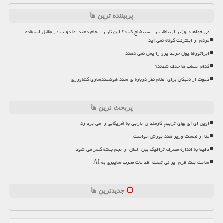
پربیننده ترین ها
می خواهید وزیر ارتباطات را استیضاح کنید؟ این کار را انجام دهید اما دولت در مقابل استفاده
مردم از اینترنت کوتاه نمی آید
اپراتورها پول خرید پرو را پس نمی دهند
کدام حساب ها حذف شدند؟
دعوت از نخبگان برای اعلام نظر درباره ی سند هوشمندسازی کشاورزی
پربحث ترین ها
اوپن ای آی بهای ترجیح کارمندان خارجی به آمریکایی را می پردازد
متا از نخست وزیر هند پوزش خواست
دقیقا به اندازه مصرف ترافیک بین الملل از حجم بسته کسر می شود
ساخت پلت فرم ایرانی تست اقدامات مخرب سایبری به AI
جدیدترین ها