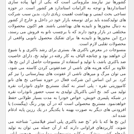
كشورها نیز نیازمند ملزوماتی است كه یكی از آنها پیاده سازی
استانداردها و توجه به الزامات استاندارد هر كشور است. در حوزه
نساجی بحث ایمنی و بهداشت اهمیت زیادی دارد، بدین سبب شركت
های تولیدكننده باید برای توسعه بازار خود در داخل و خارج از كشور
به دنبال مجوزها و تاییدیه های بهداشتی باشند. هم اكنون محصولات
مختلفی در بازار وجود دارند كه با برچسب نانو به فروش می رسند،
درج این مجوزها و تاییدیه ها برای تفكیك محصول نانویی واقعی از
محصولات تقلبی لازم است.
منسوجات در معرض باكتری ها، بستری برای رشد باكتری و یا شیوع
آن خواهند بود و چنانچه الیاف به كار رفته در تولید نخ، دارای خاصیت
ضد باكتری باشد، با تولید و استفاده از منسوجات حاصل از این نخ ها،
علاوه بر آنكه هزینه های ناشی از ضدعفونی كردن كاسته می شود،
می توان مرگ و میرهای ناشی از عفونت های بیمارستانی را نیز كم
كرد. بر این اساس این شركت فعال در حوزه نساجی نخ های نانو
كامپوزیتی نقره - پلی استر به كمك مستربچ حاوی نانوذرات نقره
تولید می كند. نخ آنتی باكتریال تولیدی به سبب حضور نانوذرات نقره
در شبكه پلیمری خویش، خواص خودرا به مدت بسیار طولانی حفظ
خواهدنمود. مستربچ محصولی است كه در آن پودر رنگ (پیگمنت) یا
افزودنی های دیگر به صورت بهینه با یكدیگر در یك رزین پایه ادغام
شده اند.
این نخ ها كه با نام "نخ ضد باكتری پلی استر فیلامنتی" شناخته می
شوند، كاربردهای فراوانی دارند كه از آن جمله می توان به تولید
باندهای كشی پزشكی و كلیه منسوجات بیمارستانی همچون لباس