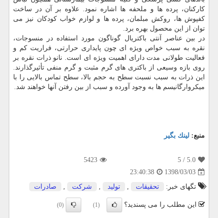
كاركنان، پرده ها و ملحفه ها اشاره نمود. علاوه بر آن در ساخت
كفپوش ها، روكش مبلمان، پرده ها و لوازم خواب كودكان نیز می
توان از این محصول بهره برد.
در بین عناصر آنتی باكتریال گوناگون مورد استفاده در منسوجات،
نقره به سبب خواص ویژه ای چون پایداری حرارتی، فراریت كم و
فعالیت طولانی مدت دارای اهمیت ویژه ای است. نانو ذرات نقره بر
روی بازه وسیعی از باكتری های گرم مثبت و گرم منفی تأثیرگذارند.
این ذرات به سبب نسبت سطح به حجم بالا، سطح تماس بالایی را با
میكروارگانیسم ها به وجود آورده و سبب از بین رفتن آنها خواهند شد.
منبع:
لینك بگیر
5423
/ 5
5.0
1398/03/03
23:40:38
تگهای خبر:
تحقیقات
,
تولید
,
شركت
,
صادرات
این مطلب را می پسندید؟
(0)
(1)