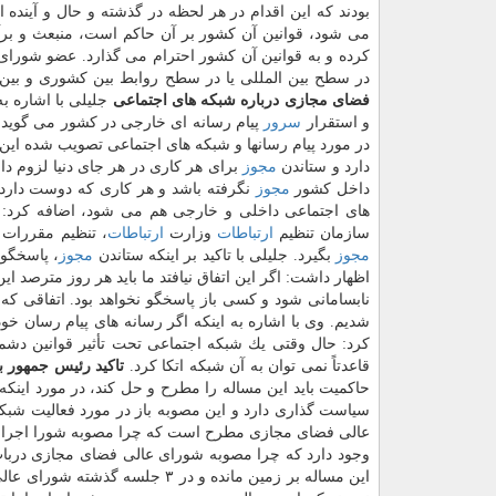
بودند كه این اقدام در هر لحظه در گذشته و حال و آینده
می شود، قوانین آن كشور بر آن حاكم است، منبعث و بر
كرده و به قوانین آن كشور احترام می گذارد. عضو شورا
در سطح بین المللی یا در سطح روابط بین كشوری و بین
فضای مجازی درباره شبكه های اجتماعی
جلیلی با اشاره ب
و استقرار
سرور
در مورد پیام رسانها و شبكه های اجتماعی تصویب شده ای
دارد و ستاندن
مجوز
برای هر كاری در هر جای دنیا لزوم دا
داخل كشور
مجوز
نگرفته باشد و هر كاری كه دوست دارد ا
های اجتماعی داخلی و خارجی هم می شود، اضافه كرد: اگ
سازمان تنظیم
ارتباطات
وزارت
ارتباطات
، تنظیم مقررات 
مجوز
بگیرد. جلیلی با تاكید بر اینكه ستاندن
مجوز
، پاسخگوی
اظهار داشت: اگر این اتفاق نیافتد ما باید هر روز مترصد 
نابسامانی شود و كسی باز پاسخگو نخواهد بود. اتفاقی كه
شدیم. وی با اشاره به اینكه اگر رسانه های پیام رسان خود
كرد: حال وقتی یك شبكه اجتماعی تحت تأثیر قوانین دشمن 
قاعدتاً نمی توان به آن شبكه اتكا كرد.
تاكید رئیس جمهور ب
حاكمیت باید این مساله را مطرح و حل كند، در مورد اینك
سیاست گذاری دارد و این مصوبه باز در مورد فعالیت شبكه
عالی فضای مجازی مطرح است كه چرا مصوبه شورا اجرا 
وجود دارد كه چرا مصوبه شورای عالی فضای مجازی درباب 
این مساله بر زمین مانده و در ۳