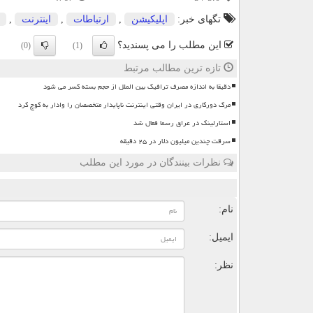
تگهای خبر:
اپلیكیشن
,
ارتباطات
,
اینترنت
,
این مطلب را می پسندید؟
(0)
(1)
تازه ترین مطالب مرتبط
دقیقا به اندازه مصرف ترافیک بین الملل از حجم بسته کسر می شود
مرگ دورکاری در ایران وقتی اینترنت ناپایدار متخصصان را وادار به کوچ کرد
استارلینک در عراق رسما فعال شد
سرقت چندین میلیون دلار در ۲۵ دقیقه
نظرات بینندگان در مورد این مطلب
ن
نام:
ایمیل:
نظر: