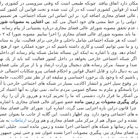
 امكان دارد اتفاق بیافتد. چونكه طبیعی است كه وقتی سرویسی در كشوری راه
آمده از قوانین كشوری است كه در آن ثبت شده و تحت قوانین آن كشور كس
ی عالی فضای مجازی اضافه كرد: بر این اساس این شبكه اجتماعی، هر تصمی
 دولتی را بر خط مشی های خود اعمال می كند.
بی اعتنایی به مصوبات شور
ه عدم تحقق مصوبه شورای عالی فضای مجازی درباره پشتیبانی از پیام رسانه 
پیام رسانه ای خا
ن است كه هر شبكه اجتماعی شامل داخلی و خارجی برای فعالیت، نیاز به ستان
رد و ما نمی توانیم كسب و كاری داشته باشیم كه در حوزه عملكرد خود از هیچ 
نجام دهد. وی با اشاره به اینكه این مساله شامل شبكه پیام رسانه ای داخل
ر شبكه اجتماعی خارجی بخواهد در داخل كشور فعالیت كند باید از یك نهاد
صدا و سیما، مركز رسانه های دیجیتال وزارت ارشاد و یا از مركز ملی فضا
ی به دنبال دارد و قابل اعمال قوانین و احكام قضائی پیرو شكایات احتمالی خوا
این باشیم كه با وجود یك برخورد احساسی و سلیقه ای از نظر نشر اكاذیب، جامعه
 در وقوع سیل اخیر و انتشار اكاذیب بسیار در شبكه های اجتماعی خارجی با آ
را پاسخگو و ملزم به مصالح عمومی مردم ندانند، نمی توان به آنها اعتماد كرد
آشكار ما قرار دارد، دشمنی كه ما را تحریم كرده و هرروز باز آن را زیاد 
رای پیگیری مصوبات بر زمین مانده
عضو شورای عالی فضای مجازی با اشاره ب
ه چرا قانون دراین باره اجرایی نمی گردد، اشاره كرد: شورای عالی فضای مج
 های اجتماعی وجود دارد. وی اظهار داشت: این گلایه از جانب ما بعنوان عض
نشده و این سوال هم از مركز ملی فضای مجازی و هم وزارت
ارتباطات
به شك
پیام رسانها و شبكه های اجتماعی اجرا نشده و زمین مانده است. جلیلی اشا
 جلسه گذشته شورای عالی فضای مجازی نیز، پیگیری مصوبات اجرا نشده عنوان شد و حتی ئیس جمهور