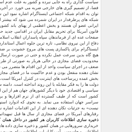
سیاست گذاری راه به جایی نبرده و كشور به علت عدم استق
فضا، از تصمیم گیری های خارجی ضربه می خورد. در آخری
توان به اقدام شبكه اجتماعی اینستاگرام اشاره نمود این 
ایرانی عضو آن هستند و بخش اعظمی از پهنای باند كشور
قانون آمریكا برای تحریم مقابل ایران در اقدامی جدید
صفحات عده ای از فرماندهان سپاه پاسداران انقلاب اسلام
دفاع از این نیروی نظامی، تازه ترین جلوه اعمال استان
اینستاگرام برای پاكسازی پست های مروج خشونت بر ضد 
هیچ گاه بدین سرعت عمل نكرده و حتی در صورت ارسال گزا
محدودیت فضای مجازی در حالی هربار به صورتی از طر
ضعف در اجرای سیاست واحد از این اقدام ها متضرر می شود
نشان دهنده منفعل بودن و عدم حاكمیت ما در فضای مجا
بخش عمده زیرساخت های اینترنت در كنترل امریكا است، 
دولت ها را به فكر مقابله با این روند انداخته است. دامن
سیاسی و اقتصادی خود با دیگر كشورهای جهان هم از این ا
كشور است كه از طیف گسترده ای از نرم افزارها و ب
سراسر جهان استفاده می نماید. به نحوی كه ادوارد اسنو
نیست» به جزئیات تكان دهنده ای از این اقدامات اشاره 
رفتارهای آمریكا در فضای مجازی از سال ها قبل تمهیداتی
ذخیره سازی اطلاعات كاربران هر كشور در داخل همان 
خریداری سرورهایی در همان كشور و ذخیره سازی داده های
اطلاعاتی و جاسوسی آمریكا از این اطلاعات برای ضربه ز