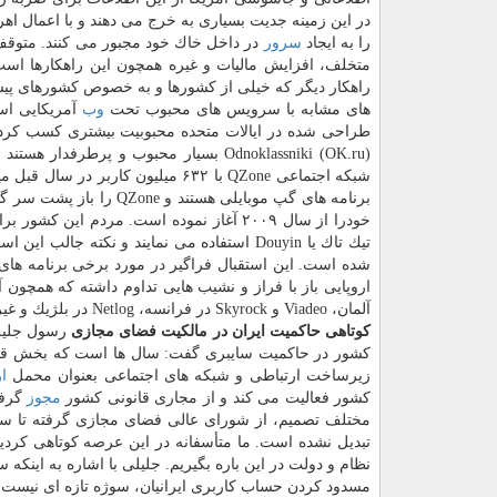
در این زمینه جدیت بسیاری به خرج می دهند و با اعمال اه
را به ایجاد
سرور
در داخل خاك خود مجبور می كنند. متو
متخلف، افزایش مالیات و غیره همچون این راهكارها اس
راهكار دیگر كه خیلی از كشورها و به خصوص كشورهای پیشر
های مشابه با سرویس های محبوب تحت
وب
آمریكایی اس
Odnoklassniki (OK.ru) بسیار محبوب و پ
خودرا از سال ۲۰۰۹ آغاز نموده است. مردم 
تیك تاك یا Douyin استفاده می نمایند و نكته 
شده است. این استقبال فراگیر در مورد برخی برنامه های 
آلمان، Viadeo و Skyrock در فرانسه، Netlog در بلژیك و غیره اشاره نمود.
كوتاهی حاكمیت ایران در مالكیت فضای مجازی
رسول جلیلی
كشور در حاكمیت سایبری گفت: سال ها است كه بخش قابل 
زیرساخت ارتباطی و شبكه های اجتماعی بعنوان محمل
ا
كشور فعالیت می كند و از مجاری قانونی كشور
مجوز
گرفت
مختلف تصمیم، از شورای عالی فضای مجازی گرفته تا 
تبدیل نشده است. ما متأسفانه در این عرصه كوتاهی كردی
نظام و دولت در این باره بگیریم. جلیلی با اشاره به اینك
مسدود كردن حساب كاربری ایرانیان، سوژه تازه ای نیست، 