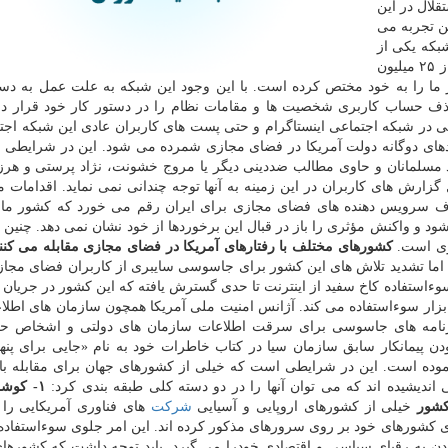
لال در این
ن تجربه می
شبكه یكی از
شبكه های پرطرفدار در ایران شمرده می شود كه بیشتر از ۲۵ میلیون
 ما را به خود مختص كرده است. با این وجود این شبكه به علت عمل به دس
 حذف حساب كاربری شخصیت ها و مقامات نظام را در دستور كار خود قرار د
ی در شبكه اجتماعی اینستاگرام و حتی پست های كاربران عادی این شبكه اجت
داردهای دوگانه دولت آمریكا در فضای مجازی شمرده می شود. این در شرایطی
مسلمانان و حاوی مطالب ضددینی دیگر یا مروج خشونت، نژاد پرستی و هرز
رش های كاربران در این زمینه به آنها توجه چندانی نمی نماید. اقدامات م
ف سرویس دهنده های فضای مجازی برای ایران رقم می خورد كه كشور ما 
 و واكنش مؤثری را باز در قبال این برخوردها از خود نشان نمی دهد. چنین ت
زی است.
كشورهای مختلف با رفتارهای آمریكا در فضای مجازی مقابله می كنن
اما تشدید تلاش های این كشور برای جاسوسی سایبری از كاربران فضای مجاز
ه سوءاستفاده كاخ سفید از اینترنت تا حدی گسترش یافته كه این كشور در جریان 
بزار سوءاستفاده می كند. آژانس امنیت ملی آمریكا همچون سازمان های اطلاع
رنامه های جاسوسی برای سرقت اطلاعات سازمان های دولتی و اشخاص حق
دن پیمانكار سابق سازمان سیا در كتاب خاطرات خود به نام «جایی برای پن
نموده است. این در شرایطی است كه خیلی از كشورهای جهان برای مقابله با 
 اندیشیده اند كه می توان آنها را در دو دسته كلی طبقه بندی كرد:
۱- كوش
كشور
خیلی از كشورهای اروپایی و آسیایی
شركت
های فناوری آمریكایی را و
 كشورهای خود بر روی سرورهای مذكور كرده اند. این امر جلوی سوءاستفاده 
دن به رقبای سیاسی و اقتصادی خودرا می گیرد. باید توجه داشت كه كشورها