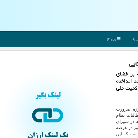
با ما
رپورتاژ
ایی
ت بر فضای
د انداخته
اكمیت ملی
ژه ضرورت
البات نظام
ه در شورای
ور در عرصه
ست كه این