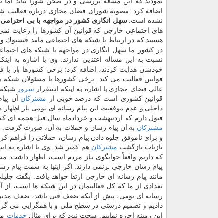
نمودند كه این مساله بررسی و در صحن شورا بیاید اما تاب
اضافه كرد: مصوبه شورای فضای مجازی درباره فعالیت شب
نشده است.
سهل انگاری كشور در مواجهه با بی احترامی
های اجتماعی خارجی كه قوانین آن كشورها را رعایت نمی ك
هستند كه در ارتباط با شبكه های اجتماعی مانند فیسبوك 
در كشور ما سهل انگاری در مواجهه با شبكه های اجتماعی
نسبت به این مساله اعتنایی ندارند. وی با اشاره به ای
خودشان هدایت كردند، اضافه كرد: برخی كشورها باز با فع
قوانین فعالیت می كند. برخی كشورها با مسئولان شبكه ها
عالی فضای مجازی با اشاره به اینكه استقرار
سرور
شبكه ا
قوانین كشوری است كه درصد خوبی از
مشتركان
آن پیام
داخلی و عدم موفقیت این پیام رسانه ای بومی باز اظهار 
قبول دارم كه اردیبهشت و خردادماه سال قبل هجمه ای كه به 
مشتركان
به آن پیام رسان و حملات به آن، صورت گرفت. جلی
و برای ناموفق جلوه دادن پیام رسان، حملاتی را فراهم كر
بازتاب بازگشت
مشتركان
هم كمتر شد. وی با اشاره به ای
كه داریم واقعاً جوابگوی نیاز مردم است، اظهار داشت:
پیام رسان خارجی برنمی دارند. اگر اینها به سمت پیام رس
مانند پیام رسانه ای خارجی ارتقا خواهد یافت. بگفته جل
تعدادی از ما كه كل فعالیتمان در این شبكه ها است، از
رسانه ای بومی، پیش از آنكه ضعف فنی باشد، ضعف مدیریتی
دادیم و تصمیم درستی در سطح ملی و با همگرایی می گرفتی
این زمینه اجاره نماییم. سخت نبود كه برای مثال
خدمات
میز