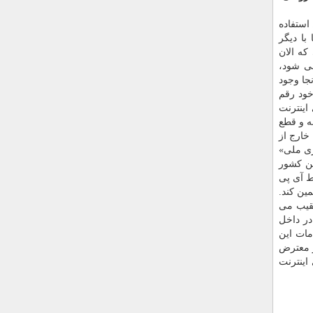
استفاده
با دیگر
كه الان
می شود،
جا وجود
خود رقم
اینترنت
ه و قطع
خارج از
د سایبری ملی»
ین كشور
ط آی پی
ین كند.
عقیب می
در داخل
مات این
ز معترض
اینترنت