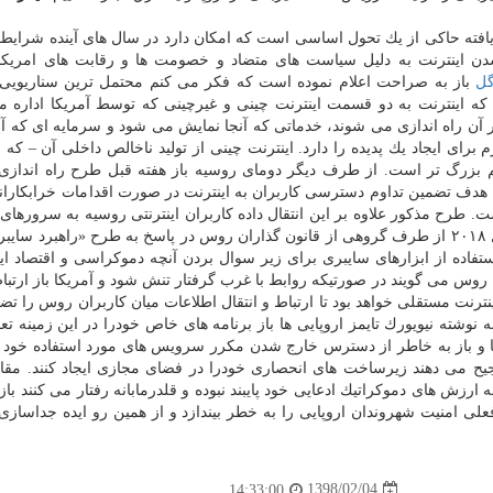
 یافته حاكی از یك تحول اساسی است كه امكان دارد در سال های آینده شرایط 
 شدن اینترنت به دلیل سیاست های متضاد و خصومت ها و رقابت های امریكا 
ل
باز به صراحت اعلام نموده است كه فكر می كنم محتمل ترین سناریویی 
كه اینترنت به دو قسمت اینترنت چینی و غیرچینی كه توسط آمریكا اداره 
 آن راه اندازی می شوند، خدماتی كه آنجا نمایش می شود و سرمایه ای كه آن
 برای ایجاد یك پدیده را دارد. اینترنت چینی از تولید ناخالص داخلی آن – كه 
 بزرگ تر است. از طرف دیگر دومای روسیه باز هفته قبل طرح راه اندازی 
 هدف تضمین تداوم دسترسی كاربران به اینترنت در صورت اقدامات خرابكاران
طرح مذكور علاوه بر این انتقال داده كاربران اینترنتی روسیه به سرورهای 
این كشور را محدود می كند. این طرح در ماه دسامبر سال ۲۰۱۸ از طرف گروهی از قانون گذاران روس در پاسخ به طرح «راهبر
ستفاده از ابزارهای سایبری برای زیر سوال بردن آنچه دموكراسی و اقتصاد ا
وس می گویند در صورتیكه روابط با غرب گرفتار تنش شود و آمریكا باز ارتبا
نترنت مستقلی خواهد بود تا ارتباط و انتقال اطلاعات میان كاربران روس را تضم
وشته نیویورك تایمز اروپایی ها باز برنامه های خاص خودرا در این زمینه ت
مریكا و باز به خاطر از دسترس خارج شدن مكرر سرویس های مورد استفاده خود 
یح می دهند زیرساخت های انحصاری خودرا در فضای مجازی ایجاد كنند. مقا
ارزش های دموكراتیك ادعایی خود پایبند نبوده و قلدرمابانه رفتار می كنند با
علی امنیت شهروندان اروپایی را به خطر بیندازد و از همین رو ایده جداسازی 
1398/02/04
14:33:00