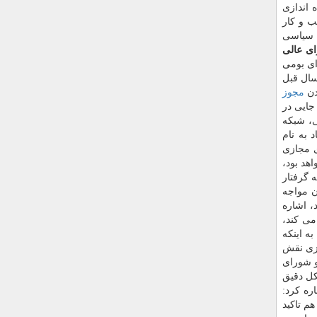
 اندازی
ب و كار
م سیاسی
ای عالی
ای بومی
رجی در كشور می گوید: ما باید مصوبه شورای عالی فضای مجازی را اجرا نماییم. مصوبه شورا كه ۲ سال قبل
دن
مجوز
جایی در
ی، شبكه
 به نام
ی مجازی
هد بود،
 گرفتار
ن مواجه
، اشاره
می كند،
ه اینكه
ازی نقش
و شورای
ل دقیق
ره كرد:
 هم تاكید