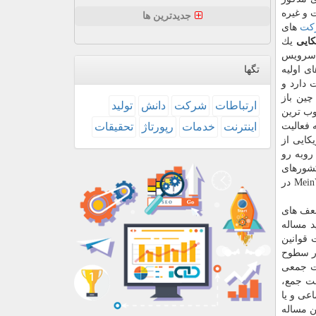
 و غیره
جدیدترین ها
كت
های
ایی
یك
ی سرویس
ی اولیه
تگها
د. بعنوان نمونه در روسیه، دو شبكه اجتماعی VKontakte كه به VK شهرت دارد و
 چین باز
ارتباطات
شركت
دانش
تولید
ت قابل توجهی داشت. در چین دو اپلیكیشن QQ و WeChat باز محبوب ترین
جای توئیتر از Sina Weibo استفاده كنند كه فعالیت
اینترنت
خدمات
رپورتاژ
تحقیقات
یكایی از
 روبه رو
كشورهای
اروپایی باز با فراز و نشیب هایی تداوم داشته كه همچون آنها می توان به Tuenti اسپانیایی، Yonja تركیه ای، StudiVZ، SchülerVZ و MeinVZ در
ضعف های
د مساله
 قوانین
در سطوح
حت جمعی
حت جمع،
عی و یا
ن مساله