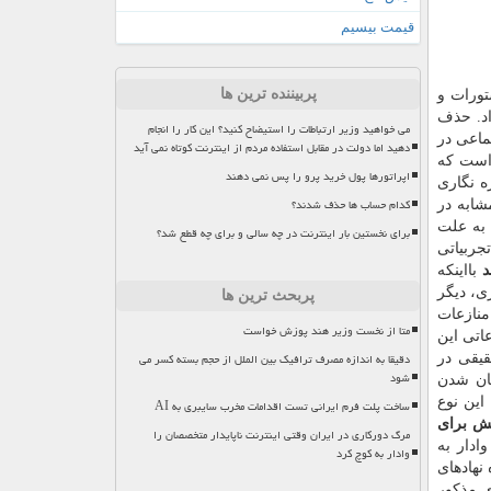
قیمت بیسیم
پربیننده ترین ها
تورات و
اد. حذف
می خواهید وزیر ارتباطات را استیضاح کنید؟ این کار را انجام
ماعی در
دهید اما دولت در مقابل استفاده مردم از اینترنت کوتاه نمی آید
 است كه
اپراتورها پول خرید پرو را پس نمی دهند
ه نگاری
کدام حساب ها حذف شدند؟
شابه در
به علت
برای نخستین بار اینترنت در چه سالی و برای چه قطع شد؟
جربیاتی
د
بااینكه
ی، دیگر
پربحث ترین ها
منازعات
متا از نخست وزیر هند پوزش خواست
اتی این
دقیقا به اندازه مصرف ترافیک بین الملل از حجم بسته کسر می
یقی در
شود
هان شدن
این نوع
ساخت پلت فرم ایرانی تست اقدامات مخرب سایبری به AI
ش برای
مرگ دورکاری در ایران وقتی اینترنت ناپایدار متخصصان را
ادار به
وادار به کوچ کرد
نهادهای
ی مذكور