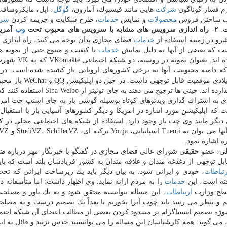
رم فشار گوناگون
شركت
هایی مانند فیسبوك، آمازون،
گوگل
، اپل، مایكروسافت
قف ساختن فروش
محصولات
و نمایش
خدمات
، طرح شكایت و جریمه كردن
شر
ت.
۲- راه اندازی سرویس های مشابه با سرویس های محبوب تحت
وب
آمریك
و در زمینه استفاده از
خدمات
فضای مجازی بدان توجه می كنند، راه انداز
ت كه بعضی از آنها به دلیل نمایش
خدمات
با كیفیت و متنوع حتی از نمونه ها
طراحی شده در ایالات متحده محبوبیت بیشتری كسب كرده ان
رطرفدار هستند كه دامنه محبوبیت آنها به برخی كشورهای اروپایی باز كشیده شده است. در
شبكه اجتماعی QZone با ۶۳۲ میلیون كاربر در سال قبل میلادی موفقی
برنامه های گپ موبایلی هستند و QZone را باز پشت سر گذارده اند. چینی ها ترجیح می دهند به 
این كشور برای به اشتراك گذاری ویدئوهای كوتاه بوسیله گوشی باز به جای اسنپ چت امر
جالب این است كه اپلیكیشن مورد اشاره در امریكا و دیگر كشورهای آسیایی باز با استقبال
دیگر مانند وی چت باز وجود دارد. استفاده از شبكه های اجتماعی محلی در 
، عضو حقیقی شورای عالی فضای مجازی در گفتگو با خبرنگار مهر درباره 
توجهی از دغدغه مندان و علاقه مندان به كشور فریادشان بلند است كه بای
رتباطات
، خودی و ایرانی شود. به بیان دیگر باید یك زیرساخت ایرانی كه تحت
ه است، این
خدمات
را به مردم ارائه نماید. وی اظهار داشت: اما متأسفانه 
سطح وزارت
ارتباطات
، این مساله نتوانسته محقق شود و به یك باور و مصل
م و بنظر می رسد باید چوب آنرا بخوریم تا بعداً یك تصمیم درست و به مصل
ه سوژه تصمیم اینستاگرام بر مسدود كردن بعضی از مطالب اعضای آن شبكه اجتما
می گوید: همه كارشناسان این مساله را می توانستند حدس بزنند و قائل به ای