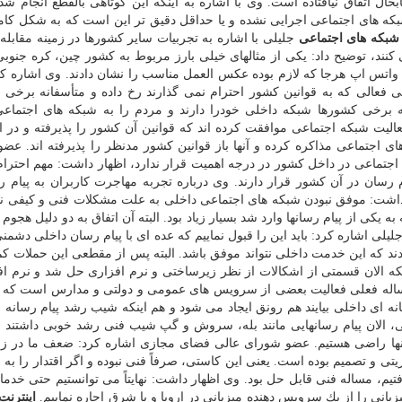
حال اتقاق نیافتاده است. وی با اشاره به اینكه این كوتاهی بالقطع انجام ش
كه های اجتماعی اجرایی نشده و یا حداقل دقیق تر این است كه به شكل كام
 شبكه های اجتماعی
جلیلی با اشاره به تجربیات سایر كشورها در زمینه مقابله 
نند، توضیح داد: یكی از مثالهای خیلی بارز مربوط به كشور چین، كره جنوبی 
و واتس اپ هرجا كه لازم بوده عكس العمل مناسب را نشان دادند. وی اشاره كر
 فعالی كه به قوانین كشور احترام نمی گذارند رخ داده و متأسفانه برخی 
نكه برخی كشورها شبكه داخلی خودرا دارند و مردم را به شبكه های اجتماع
الیت شبكه اجتماعی موافقت كرده اند كه قوانین آن كشور را پذیرفته و در ام
ی اجتماعی مذاكره كرده و آنها باز قوانین كشور مدنظر را پذیرفته اند. عض
جتماعی در داخل كشور در درجه اهمیت قرار ندارد، اظهار داشت: مهم احترام
 رسان در آن كشور قرار دارند. وی درباره تجربه مهاجرت كاربران به پیام ر
داشت: موفق نبودن شبكه های اجتماعی داخلی به علت مشكلات فنی و كیفی نبود
یكی از پیام رسانها وارد شد بسیار زیاد بود. البته آن اتفاق به دو دلیل هجوم
لی اشاره كرد: باید این را قبول نماییم كه عده ای با پیام رسان داخلی دشمنی
دند كه این خدمت داخلی نتواند موفق باشد. البته پس از مقطعی این حملات كم
نكه الان قسمتی از اشكالات از نظر زیرساختی و نرم افزاری حل شد و نرم اف
 مساله فعلی فعالیت بعضی از سرویس های عمومی و دولتی و مدارس است كه
انه ای داخلی بیایند هم رونق ایجاد می شود و هم اینكه شیب رشد پیام رسانه 
یلی، الان پیام رسانهایی مانند بله، سروش و گپ شیب فنی رشد خوبی داشتند 
 آنها راضی هستیم. عضو شورای عالی فضای مجازی اشاره كرد: ضعف ما در زمی
 و تصمیم بوده است. یعنی این كاستی، صرفاً فنی نبوده و اگر اقتدار را به
م، مساله فنی قابل حل بود. وی اظهار داشت: نهایتاً می توانستیم حتی خدمات
بانی را از یك سرویس دهنده میزبانی در اروپا و یا شرق اجاره نماییم.
اینترن