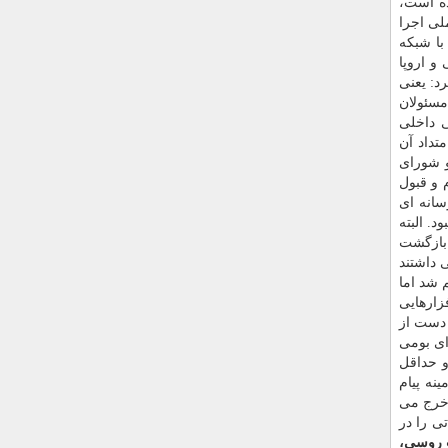
ده است،
لی اجرا
با شبكه
و اروپا
د: یعنی
مسئولان
ی داخلی
تداد آن
و شورای
 و قبول
سانه ای
. البته
 بازگشت
 داشتند
 شد اما
زارهایی
 دست از
ای بومی
و حداقل
نه پیام
 خرج می
ی را در
ت روسی،