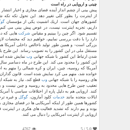
چینی و اروپایی در راه است
پیش بینی از چشم انداز آینده فضای مجازی و اخبار انتشار
از اینترنت را بطور كلی تغییر دهد. این تحول تكه تكه
كشورهای جهان است. اریك اشمیث یكی از مؤسسان
گوگ
داریم، تجزیه اینترنت نیست، در عوض پیش بینی می كنم 
تقسیم شود. اگر چین را ببینیم و مقیاس
شركت
هایی كه در
دارد را با دقت بررسی نماییم، خواهیم دید كه مختصات لازم
بزرگی است- و همین طور تولید ناخالص داخلی آمریكا هم
مستقل ملی در این كشور را به تصویب رساند. این طرح با
شدن ارتباط این كشور با شبكه جهانی
وب
نمایش شده است. 
آمریكا كه روسیه، چین، ایران و كره شمالی را متهم به ا
خوانده شد، متهم می كرد نمایش شده است. قانون گذاران ر
های روسیه را با شبكه جهانی
وب
قطع كند، نیاز به شبكه ای
تعقیب چنین طرح هایی محدود به روسیه و چین نیست و به ن
كنند. اروپایی هم به دلیل پاره از اختلافات سیاسی با آ
ایالات متحده مانند
خدمات
كلود آمازون،
گوگل
و غیره ترج
كشورها همین طور از اینكه آمریكایی ها در فضای مجازی به 
بوده و بیم دارند كه تشدید فعالیت های هكری در اینترنت ف
اروپایی از اینترنت امریكایی را دنبال می كنند.
4767
/ 5
5.0