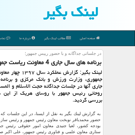
لینك بگیر
صفحه اصلی
مطالب لینك بگیر
درباره ما
تماس 
در جلساتی جداگانه و با حضور رییس جمهور؛
برنامه های سال جاری 4 معاونت ریاست جمهوری، وزارت ورزش و بانك مركزی بررسی گردید
لینك بگیر: گزارش عملكرد س
جمهوری، وزارت ورزش و بانك مركزی و برنامه
جاری آنها در جلسات جداگانه حجت الاسلام و الم
روحانی رئیس جمهور با روسای هریك از این د
بررسی گردید.
به گزارش لینك بگیر به نقل از ایسنا، در این جلسات كه 
حضور محمدباقر نوبخت معاون رئیس جمهور و رئیس سازما
بودجه كشور، لعیا جنیدی معاون امور حقوقی رئیس جم
ستاری معاون علمی و فناوری رئیس جمهور، علی اكبر ص