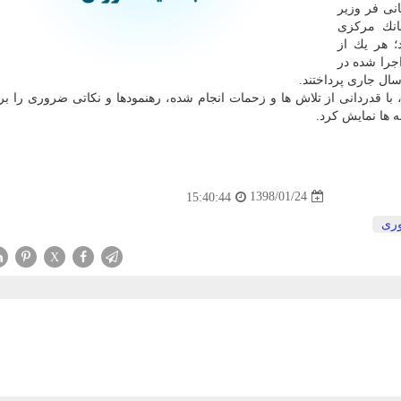
نی فر وزیر
انك مركزی
 هر یك از
اجرا شده در
 قدردانی از تلاش ها و زحمات انجام شده، رهنمودها و نكاتی ضروری را برا
ه ها نمایش كرد.
1398/01/24
15:40:44
وری
X