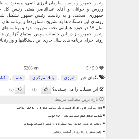
رئیس جمهور و رئیس سازمان انرژی اتمی، مسعود سلطا
ورزش و جوانان و آقای عبدالناصر همتی رئیس كل ب
جمهوری اسلامی و به ریاست رئیس جمهور تشكیل شد؛
روسای این دستگاه ها به تشریح دستاوردها و برنامه های 
سال ۹۷ در حوزه عملیاتی تحت مدیریت خود و برنامه های سال جاری پرداختند.
رئیس جمهور باز در این جلسات سپس استماع گزارش ها، با
روند اجرای برنامه های سال جاری این دستگاهها و وزارتخان
5266
/ 5
5.0
تگهای خبر:
انرژی
,
بانك مركزی
,
علم
,
فنا
این مطلب را می پسندید؟
(0)
(1)
تازه ترین مطالب مرتبط
عامل سرکش اوپن ای آی مشتری یک شرکت فناوری را به خطر انداخت
تکذیب ادعای قطع اینترنت بعد از جام جهانی
رونمایی از دیش جدید استارلینک با وزن کمتر و مصرف بهینه تر
اولین ماهواره راداری در آستانه رونمایی