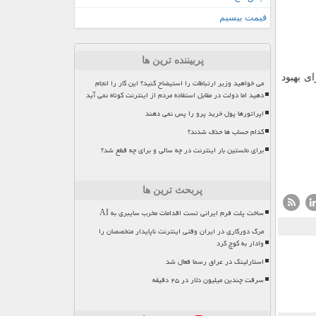
قیمت بیسیم
پربیننده ترین ها
ی بهبود
می خواهید وزیر ارتباطات را استیضاح کنید؟ این کار را انجام
دهید اما دولت در مقابل استفاده مردم از اینترنت کوتاه نمی آید
اپراتورها پول خرید پرو را پس نمی دهند
کدام حساب ها حذف شدند؟
برای نخستین بار اینترنت در چه سالی و برای چه قطع شد؟
پربحث ترین ها
ساخت پلت فرم ایرانی تست اقدامات مخرب سایبری به AI
مرگ دورکاری در ایران وقتی اینترنت ناپایدار متخصصان را
وادار به کوچ کرد
استارلینک در عراق رسما فعال شد
سرقت چندین میلیون دلار در ۲۵ دقیقه