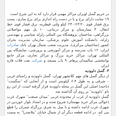
در حریم گسل لویزان مراكز مهمی قرار دارد كه به این شرح است:
۱۹ سایت دارای برج و یا در دست راه اندازی برای برج سازی، پست
برق فشار قوی ۲۳۰/۶۳/۲۰ كیلو ولتی قیطریه، برق فشار قوی خط
انتقال، ۳ بیمارستان و مركز درمانی، ۱۰ پل مهم مواصلاتی
بزرگراهی، ساختمان پژوهشگاه بین المللی زلزله شناسی و مهندسی
زلزله، دانشكده آموزش علوم پزشكی، سازمان مدیریت بحران
كشور (ساختمان مركزی)، مدیریت شعب شمال تهران بانك
صادرات
ایران، ۱۲ باب مدرسه و مركز آموزشی و پرورشی، نمایشگاه بین
المللی تهران، مراكز خرید بزرگ و مراكز تجاری، مركز جامع
توانبخشی سالمندان پرهام، ۹ باب مسجد و
شركت
نفت فلات قاره
ایران.
۳- گسل داوودیه
از دیگر گسل های مهم كلانشهر تهران، گسل داوودیه و راستای غربی
– شرقی و به طول ۶.۴ كیلومتر است و از آنجایی كه "سگمنت"
(ناحیه) اصلی این گسل در محله داوودیه قرار گرفته است، از این رو
نام "داوودیه" بر روی آن گذاشته شد.
گسل داوودیه از غرب از محدوده غربی "میدان صنعت" شهرك غرب
(حوالی مركز خرید مهستان) شروع شده و در امتداد بلوار خوردین در
شهرك غرب ادامه داشته و با میل به شرق بزرگراه چمران را قطع
می كند. در ادامه قطعه دیگر آن از شمال خیابان "ملاصدرا" به سمت