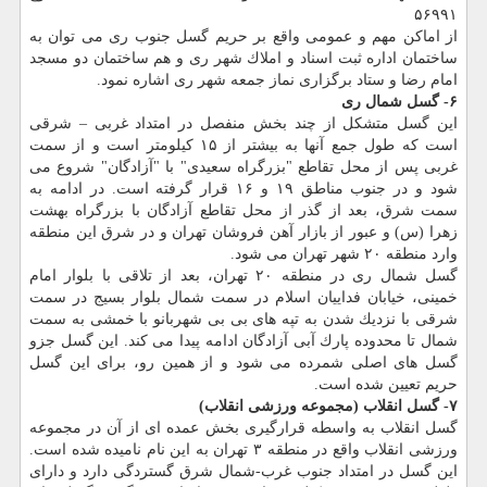
۵۶۹۹۱
از اماكن مهم و عمومی واقع بر حریم گسل جنوب ری می توان به
ساختمان اداره ثبت اسناد و املاك شهر ری و هم ساختمان دو مسجد
امام رضا و ستاد برگزاری نماز جمعه شهر ری اشاره نمود.
۶- گسل شمال ری
این گسل متشكل از چند بخش منفصل در امتداد غربی – شرقی
است كه طول جمع آنها به بیشتر از ۱۵ كیلومتر است و از سمت
غربی پس از محل تقاطع "بزرگراه سعیدی" با "آزادگان" شروع می
شود و در جنوب مناطق ۱۹ و ۱۶ قرار گرفته است. در ادامه به
سمت شرق، بعد از گذر از محل تقاطع آزادگان با بزرگراه بهشت
زهرا (س) و عبور از بازار آهن فروشان تهران و در شرق این منطقه
وارد منطقه ۲۰ شهر تهران می شود.
گسل شمال ری در منطقه ۲۰ تهران، بعد از تلاقی با بلوار امام
خمینی، خیابان فداییان اسلام در سمت شمال بلوار بسیج در سمت
شرقی با نزدیك شدن به تپه های بی بی شهربانو با خمشی به سمت
شمال تا محدوده پارك آبی آزادگان ادامه پیدا می كند. این گسل جزو
گسل های اصلی شمرده می شود و از همین رو، برای این گسل
حریم تعیین شده است.
۷- گسل انقلاب (مجموعه ورزشی انقلاب)
گسل انقلاب به واسطه قرارگیری بخش عمده ای از آن در مجموعه
ورزشی انقلاب واقع در منطقه ۳ تهران به این نام نامیده شده است.
این گسل در امتداد جنوب غرب-شمال شرق گستردگی دارد و دارای