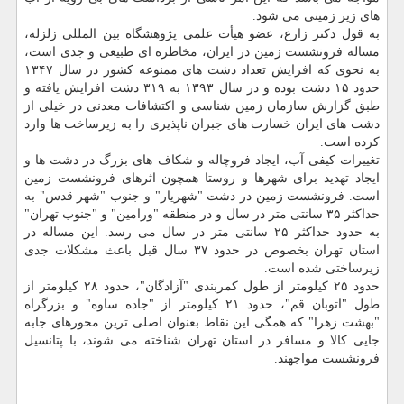
های زیر زمینی می شود.
به قول دكتر زارع، عضو هیأت علمی پژوهشگاه بین المللی زلزله،
مساله فرونشست زمین در ایران، مخاطره ای طبیعی و جدی است،
به نحوی كه افزایش تعداد دشت های ممنوعه كشور در سال ۱۳۴۷
حدود ۱۵ دشت بوده و در سال ۱۳۹۳ به ۳۱۹ دشت افزایش یافته و
طبق گزارش سازمان زمین شناسی و اكتشافات معدنی در خیلی از
دشت های ایران خسارت های جبران ناپذیری را به زیرساخت ها وارد
كرده است.
تغییرات كیفی آب، ایجاد فروچاله و شكاف های بزرگ در دشت ها و
ایجاد تهدید برای شهرها و روستا همچون اثرهای فرونشست زمین
است. فرونشست زمین در دشت "شهریار" و جنوب "شهر قدس" به
حداكثر ۳۵ سانتی متر در سال و در منطقه "ورامین" و "جنوب تهران"
به حدود حداكثر ۲۵ سانتی متر در سال می رسد. این مساله در
استان تهران بخصوص در حدود ۳۷ سال قبل باعث مشكلات جدی
زیرساختی شده است.
حدود ۲۵ كیلومتر از طول كمربندی "آزادگان"، حدود ۲۸ كیلومتر از
طول "اتوبان قم"، حدود ۲۱ كیلومتر از "جاده ساوه" و بزرگراه
"بهشت زهرا" كه همگی این نقاط بعنوان اصلی ترین محورهای جابه
جایی كالا و مسافر در استان تهران شناخته می شوند، با پتانسیل
فرونشست مواجهند.