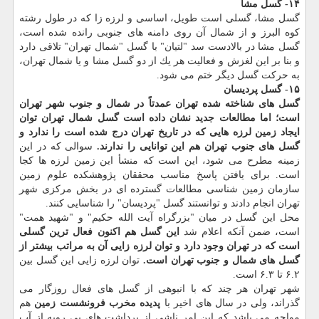
۱۴- گسل مشا
گسل مشا، گسلی است طویل، اساسی و لرزه زا كه در طول رشته
كوه البرز و از شمال آن روی دامنه های جنوبی رانده شده است،
گسل مشا در بالادست سد "لتیان" با گسل "شمال تهران" تلاقی دارد
و بنا بر این لغزش و فعالیت هر یك از دو گسل مشا و یا شمال تهران،
به حركت گسل دیگر ختم می شود.
۱۵- گسل پردیسان
گسل های شناخته شده تهران عمدتاً در شمال و جنوب شهر تهران
است؛ اما مطالعات جدید نشان داده است گسل شمال تهران توان
ایجاد زمین لرزه هایی كه در تاریخ تهران درج شده است را ندارد و
گسل های جنوب تهران هم این توانایی را ندارند.
سوالی كه در این
زمینه مطرح می شود، این است كه منشأ این زمین لرزه ها كجا
است. برای یافتن پاسخ مناسب محققان پژوهشكده علوم زمین
سازمان زمین شناسی مطالعات گسترده ای در بخش مركزی شهر
تهران انجام دادند و توانستند گسل "پردیسان" را شناسایی كنند.
محل این گسل در میان "بزرگراه آیت الله حكیم" و "شهید همت"
است، ضمن آنكه اعلام شد
این گسل هم اكنون فعال ترین گسلی
است كه در تهران وجود دارد و توان لرزه زایی آن به مراتب بیشتر از
گسل های شمال و جنوب تهران است.
توان لرزه زایی این گسل بین
۶.۲ تا ۶.۳ است.
شهر تهران هر چند كه با انبوهی از گسل های فعال روزگار می
گذراند، ولی در سال های اخیر با
پدیده مخرب فرونشست زمین
هم
مواجه می باشد كه این امر ناشی از برداشت های بی رویه از آب