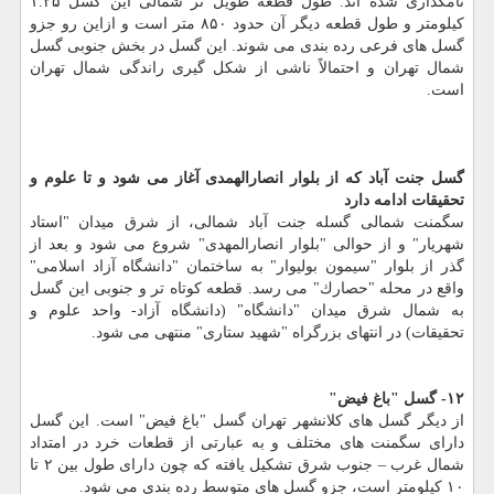
نامگذاری شده اند. طول قطعه طویل تر شمالی این گسل ۱.۲۵
كیلومتر و طول قطعه دیگر آن حدود ۸۵۰ متر است و ازاین رو جزو
گسل های فرعی رده بندی می شوند. این گسل در بخش جنوبی گسل
شمال تهران و احتمالاً ناشی از شكل گیری راندگی شمال تهران
است.
گسل جنت آباد كه از بلوار انصارالهمدی آغاز می شود و تا علوم و
تحقیقات ادامه دارد
سگمنت شمالی گسله جنت آباد شمالی، از شرق میدان "استاد
شهریار" و از حوالی "بلوار انصارالمهدی" شروع می شود و بعد از
گذر از بلوار "سیمون بولیوار" به ساختمان "دانشگاه آزاد اسلامی"
واقع در محله "حصارك" می رسد. قطعه كوتاه تر و جنوبی این گسل
به شمال شرق میدان "دانشگاه" (دانشگاه آزاد- واحد علوم و
تحقیقات) در انتهای بزرگراه "شهید ستاری" منتهی می شود.
۱۲- گسل "باغ فیض"
از دیگر گسل های كلانشهر تهران گسل "باغ فیض" است. این گسل
دارای سگمنت های مختلف و به عبارتی از قطعات خرد در امتداد
شمال غرب – جنوب شرق تشكیل یافته كه چون دارای طول بین ۲ تا
۱۰ كیلومتر است، جزو گسل های متوسط رده بندی می شود.