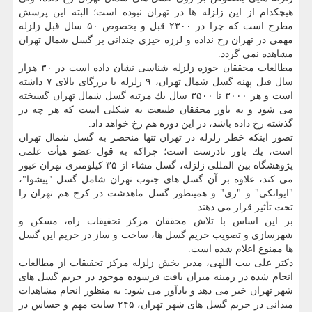
هیچكدام از این زلزله ها در تهران نبوده است؛ البته این پرسش
مطرح است كه چرا در ۲۳۰۰ قبل و بخصوص ۵۰ سال قبل زلزله
مهمی در تهران رخ نداده و لرزه خیزی چندانی بر گسل شمال تهران
مشاهده نمی گردد.
مطالعات محققان حوزه زلزله شناسی نشان داده است در ۳۰ هزار
سال قبل پهنه گسل شمال تهران، ۹ زلزله با بزرگای بالای ۷ داشته
است و هر ۳۰۰۰ تا ۳۵۰۰ سال یك مرتبه گسل شمال تهران گسیخته
می شود و به باور محققان طبیعت به شكلی است كه هر چه در
گذشته رخ داده باشد، در این دوره هم رخ خواهد داد.
تصور اینكه خطر زلزله در تهران تنها منحصر به گسل شمال تهران
است، یك باور نادرست است؛ چراكه به قول عضو هیأت علمی
پژوهشگاه بین المللی زلزله، گسل مشاء از ۳۵ كیلومتری تهران عبور
می كند، علاوه بر آن گسل های جنوب تهران شامل گسل "پیشوا"،
"ایوانكی" و "ری" و همینطور گسل ماهدشت در كرج هم تهران را
تحت تأثیر قرار می دهند.
بر این اساس با تلاش محققان مركز تحقیقات راه، مسكن و
شهرسازی و تصویب حریم گسل ها، ساخت و ساز در حریم این گسل
ها ممنوع اعلام شده است.
دكتر علی بیت اللهی، مدیر بخش زلزله مركز تحقیقات از مطالعات
انجام شده در زمینه میزان بافت فرسوده موجود در حریم گسل های
شهر تهران خبر می دهد و یادآور می شود: به منظور انجام مشاهدات
میدانی در حریم گسل های شهر تهران، ۲۴۵ سایت مهم و حساس در