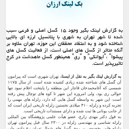
به گزارش لینك بگیر وجود ۱۵ گسل اصلی و فرعی سبب
شده تا شهر تهران به شهری با پتانسیل لرزه ای بالایی
شناخته شود و به اعتقاد محققان این حوزه، تهران علاوه بر
آنكه متاثر از گسل های اصلی است، از فعالیت گسل های
پیشواˮ، ˮایوانكیˮ و ˮریˮ همینطور گسل ماهدشت در كرج
تاثیرپذیر است.
به گزارش لینك بگیر به نقل از ایسنا،
تهران شهری است كه پیرامون
آن گسل های شناخته شده زیادی كشیده شده است. از سال ۱۱۷۵
شمسی كه آغامحمدخان قاجار این منطقه را پایتخت اعلام نمود تنها
حوالی ری بود، ولی امروزه این شهر تا كوه های توچال پیش رفته
است. این شهر به واسطه گسل هایی كه دارد، زلزله های مهمی را
تجربه كرده و زلزله ۳۱۰ میلادی نخستین زلزله تاریخی ایران است كه
از جانب یونانی ها ثبت شده و دارای مستندات تاریخی است.
به قول دكتر مهدی زارع، عضو هیأت علمی پژوهشگاه بین المللی
زلزله شناسی و مهندسی زلزله در ۲۳۰۰ سال قبل پیرامون تهران
زلزله هایی بخصوص بر روی گسل های شمال تهران رخ داده، ولی