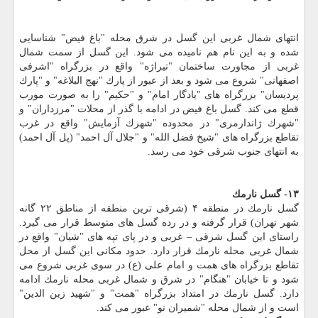
انتهای شمال غربی این گسل در شرق محله "باغ فیض" شناسایی
شده و به این نام هم نامیده می شود. این گسل از سمت شمال
غربی از مجاورت ساختمان "تیراژه" واقع در بزرگراه "اشرفی
اصفهانی" شروع می شود و بعد از عبور از پارك "نهج البلاغه" و "پارك
پردیسان" بزرگراه های "یادگار امام" و "حكیم" را به صورت مورب
قطع می كند. گسل باغ فیض در ادامه با گذر از محلات "مرزداران" و
"شهرك ژاندارمری" در محدوده "شهرك آزمایش" واقع در غرب
تقاطع بزرگراه های "شیخ فضل الله" و "جلال آل احمد" (پل آل احمد)
به انتهای جنوب شرقی خود می رسد.
۱۳- گسل نارمك
گسل نارمك در منطقه ۴ (شرقی ترین منطقه از مناطق ۲۲ گانه
شهر تهران) قرار گرفته و در رده گسل های متوسط قرار می گیرد.
راستای این گسل شرقی – غربی و در پای تپه های "شیان" واقع در
شمال غربی محله نارمك قرار دارد. حدود مكانی این گسل از محل
تقاطع بزرگراه های همت و امام علی (ع) در سوی غربی شروع می
شود و تا خیابان "هنگام" در شرق و شمال غربی محله نارمك ادامه
دارد. گسل نارمك در امتداد بزرگراه "همت" و "شهید زین الدین"
است و از شمال محله "شمیران نو" عبور می كند.