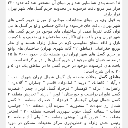
۱۸ دسته بندی شناسایی شد و بر مبنای آن مشخص شد كه حدود ۳۲۰
هزار متر مربع بافت فرسوده در محدوده حریم گسل های شهر تهران
قرار دارند.
به قول وی، بر مبنای مشاهدات میدانی از میزان حریم گسل های
شهر تهران، بافت های فرسوده و اماكن حساس واقع بر گسل ها می
توان گفت تقریباً نیمی از ساختمان های موجود در حریم گسل های
شهر تهران و در بافت های ناكارآمد، ساختمان های ضعیف و با كیفیت
نازل و فاقد سطح مقاومتی لازم در مقابل زلزله هستند و از نظر
توزیع جغرافیایی (مناطق ۲۲ گانه شهری تهران) ساختمان های واقع
بر حریم گسل های شهر تهران نیز، منطقه یك با حدود ۷۶۰۰ بنا ۶۵
درصد ساختمان های موجود در حریم گسل ها را در بر گرفته است.
بافت های فرسوده موجود در حریم گسل ها در مناطق یك، دو، ۵ و
۲۰ به این شرح است:
مناطق
گسل
محلات
منطقه یك گسل شمال تهران شهرك نفت "
دارآباد " كاشانك " دربند " امامزاده قاسم " جماران " گلابدره "
زعفرانیه " دركه " كوهسار " فرحزاد گسل لویزان چیذر " قیطریه
گسل نیاوران دزاشیب و جوزستان " اوین " دربند " تجریش منطقه ۲
گسل شمال تهران كوهسار " فرحزاد " حصارك منطقه ۲۰ گسل
شمال ری شهادت " منصوریه " سیزده آبان منطقه ۲۰ " جوانمرد
قصاب " سفائیه گسل جنوب شهرری اقدسیه منطقه ۲۰ " استخر
منطقه ۲۰ " فیروزآبادی " بهشتی منطقه ۲۰ " ولی آباد منطقه ۲۰
رئیس بخش زلزله و خطرپذیری مركز تحقیقات مسكن در مورد