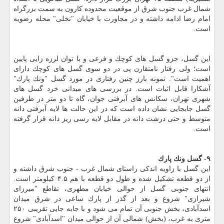
شمال غرب جنوب شرق از موقعیت محدوده كارون به سمت بزرگراه
امام رضا ادامه داشته و در مجاورت با خیابان "نخلی" محله رضویه
است.
این گسل، جزو گسل های كوچك و فرعی و با توان لرزه زایی پایین
است؛ ولی رفتار نامتقارن پی در دو سوی گسل های كوچك دارای
اهمیت است". نمونه بارز چنین رفتاری در مورد گسل "ونك پارك"
آشكارا قابل اثبات است. در بررسی های میدانی خرد گسل های
شهری تهران، سكانس های آبرفتی جوان، گاه تا دو متر در طرفین
گسل جابجایی نشان داده است كه در این حالت ها لایه آبرفتی دانه
متوسط و حتی درشت دانه در مقابل لایه رسی ریز دانه قرار گرفته
است.
۹- گسل ونك پارك
این گسل با زاویه اندكی راستای شمال غرب - جنوب شرق داشته و
از دو قطعه تشكیل شده و طول دو قطعه با هم ۴.۵ كیلومتر است.
انتهای جنوبی گسل از حوالی خیابان مطهری، تقاطع "میرزای
شیرازی" شروع و بعد از گذر از پارك ساعی در شرق میدان
اسدآبادی، بخش جنوبی آن تمام می شود و با جابه جایی تقریبی ۲۵۰
متری به غرب، (بخش) شمالی آن از حوالی میدان "اسدآبادی" شروع