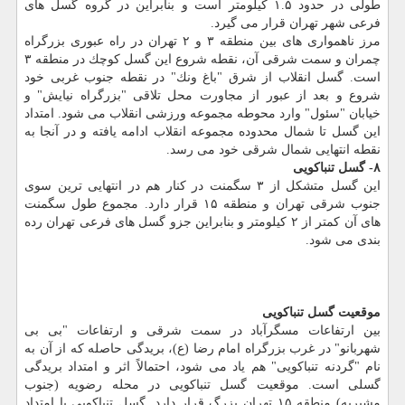
طولی در حدود ۱.۵ كیلومتر است و بنابراین در گروه گسل های
فرعی شهر تهران قرار می گیرد.
مرز ناهمواری های بین منطقه ۳ و ۲ تهران در راه عبوری بزرگراه
چمران و سمت شرقی آن، نقطه شروع این گسل كوچك در منطقه ۳
است. گسل انقلاب از شرق "باغ ونك" در نقطه جنوب غربی خود
شروع و بعد از عبور از مجاورت محل تلاقی "بزرگراه نیایش" و
خیابان "سئول" وارد محوطه مجموعه ورزشی انقلاب می شود. امتداد
این گسل تا شمال محدوده مجموعه انقلاب ادامه یافته و در آنجا به
نقطه انتهایی شمال شرقی خود می رسد.
۸- گسل تنباكویی
این گسل متشكل از ۳ سگمنت در كنار هم در انتهایی ترین سوی
جنوب شرقی تهران و منطقه ۱۵ قرار دارد. مجموع طول سگمنت
های آن كمتر از ۲ كیلومتر و بنابراین جزو گسل های فرعی تهران رده
بندی می شود.
موقعیت گسل تنباكویی
بین ارتفاعات مسگرآباد در سمت شرقی و ارتفاعات "بی بی
شهربانو" در غرب بزرگراه امام رضا (ع)، بریدگی حاصله كه از آن به
نام "گردنه تنباكویی" هم یاد می شود، احتمالاً اثر و امتداد بریدگی
گسلی است. موقعیت گسل تنباكویی در محله رضویه (جنوب
مشیریه) منطقه ۱۵ تهران بزرگ قرار دارد. گسل تنباكویی با امتداد