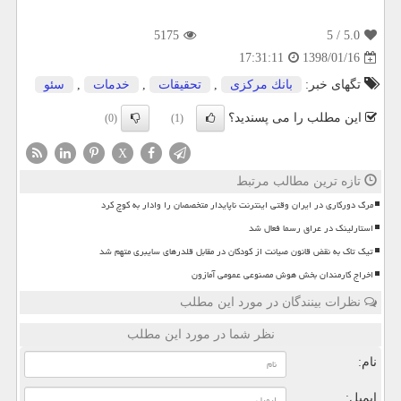
5175
/ 5
5.0
1398/01/16
17:31:11
تگهای خبر:
بانك مركزی
,
تحقیقات
,
خدمات
,
سئو
این مطلب را می پسندید؟
(0)
(1)
X
تازه ترین مطالب مرتبط
مرگ دورکاری در ایران وقتی اینترنت ناپایدار متخصصان را وادار به کوچ کرد
استارلینک در عراق رسما فعال شد
تیک تاک به نقض قانون صیانت از کودکان در مقابل قلدرهای سایبری متهم شد
اخراج کارمندان بخش هوش مصنوعی عمومی آمازون
نظرات بینندگان در مورد این مطلب
نظر شما در مورد این مطلب
نام:
ایمیل: