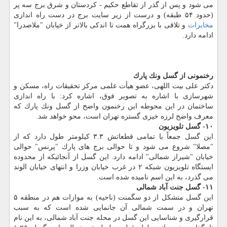
می شود و پس از گذر از تقاطع حكیم - كردستان و شرق برج سه پر
(حدود ۵۴ طبقه) و درست از زیر سایت برج در دست راه اندازی
مخابرات
و تلاقی با بزرگراه همت تا اندكی بالاتر از خیابان "ملاصدرا"
ادامه دارد.
رخنمونی از گسل ونك پارك
دكتر علی بیت اللهی، عضو هیأت علمی مركز تحقیقات راه، مسكن و
شهرسازی با اشاره به تصویر فوق، اشاره كرد: با راه اندازی
ساختمان در این محوطه این رخنمون واضح از گسل ونك پارك كه
معرف واضح لرزه خیزی گستره تهران است، محو خواهد شد.
۱۰- گسل تلویزیون
این گسل جمعاً با تمامی قطعاتش ۳.۳ كیلومتر طول دارد كه از
"مصلا" شروع می شود و تا حوالی برج های پارك "پرنس" حوالی
خیابان "شیراز شمالی" ادامه دارد. این گسل از آنجائیكه از محدوده
ایستگاه تلویزیون شبكه ۲ در غرب خیابان وزرا و انتهای خیابان الوند
می گذرد، به این اسم نامیده شده است.
۱۱- گسل جنت آباد شمالی
این گسل متشكل از دو سگمنت (ناحیه) به موازات هم در منطقه ۵
تهران و در سمت شمالی آن جانمایی شده است كه به سبب
قرارگیری و شناسایی این گسل در محله جنت آباد شمالی، به این نام