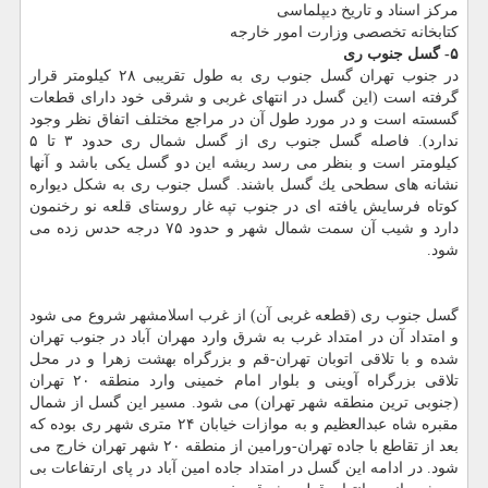
مركز اسناد و تاریخ دیپلماسی
كتابخانه تخصصی وزارت امور خارجه
۵- گسل جنوب ری
در جنوب تهران گسل جنوب ری به طول تقریبی ۲۸ كیلومتر قرار
گرفته است (این گسل در انتهای غربی و شرقی خود دارای قطعات
گسسته است و در مورد طول آن در مراجع مختلف اتفاق نظر وجود
ندارد). فاصله گسل جنوب ری از گسل شمال ری حدود ۳ تا ۵
كیلومتر است و بنظر می رسد ریشه این دو گسل یكی باشد و آنها
نشانه های سطحی یك گسل باشند. گسل جنوب ری به شكل دیواره
كوتاه فرسایش یافته ای در جنوب تپه غار روستای قلعه نو رخنمون
دارد و شیب آن سمت شمال شهر و حدود ۷۵ درجه حدس زده می
شود.
گسل جنوب ری (قطعه غربی آن) از غرب اسلامشهر شروع می شود
و امتداد آن در امتداد غرب به شرق وارد مهران آباد در جنوب تهران
شده و با تلاقی اتوبان تهران-قم و بزرگراه بهشت زهرا و در محل
تلاقی بزرگراه آوینی و بلوار امام خمینی وارد منطقه ۲۰ تهران
(جنوبی ترین منطقه شهر تهران) می شود. مسیر این گسل از شمال
مقبره شاه عبدالعظیم و به موازات خیابان ۲۴ متری شهر ری بوده كه
بعد از تقاطع با جاده تهران-ورامین از منطقه ۲۰ شهر تهران خارج می
شود. در ادامه این گسل در امتداد جاده امین آباد در پای ارتفاعات بی