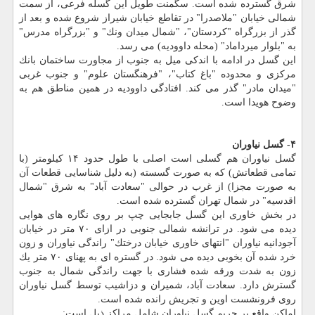
شرق گسترده شده است. سگمنت طویل این گسله فرعی، از سمت
شمالی خیابان "ملاصدرا" در تقاطع خیابان شیراز شروع شده و بعد از
گذر از بزرگراه "كردستان"، "شمال میدان ونك" و "بزرگراه مدرس"
به "بلوار میرداماد" (محله داوودیه) می رسد.
این گسل در ادامه با اندكی میل به جنوب از مجاورت ساختمان بانك
مركزی و محدوده "باغ كتاب"، "فرهنگستان علوم" و جنوب غربی
"میدان مادر" گذر می كند. افتادگی داوودیه در همین مناطق هم به
وضوح هویدا است.
۴- گسل نیاوران
گسل نیاوران هم گسلی است اصلی با طول حدود ۱۴ كیلومتر (با
تمامی قطعاتش) كه به صورت گسسته (به دلیل شناسایی قطعات آن
به صورت مجزا) از غرب در حوالی "سعادت آباد" به شرق "شمال
اقدسیه" در شمال تهران گسترده شده است.
در بخش خاوری این گسل جابجایی چپ بر روی نگاره های هوایی
دیده می شود. در ترانشه شمالی جنوبی در ازای ۷۰ متر در خیابان
آجودانیه نیاوران "انتهای خاوری خیابان درختك" راندگی نیاوران و زون
خرد شده آن بخوبی دیده می شود. در گستره ای به پهنای ۷۰ متر یك
زون به شدت ورقه شده فشاری با جهت راندگی شمال به جنوب
گسترش دارد. سعادت آباد، شمیران و دزاشیب توسط گسل نیاوران
روی فرونشست اوین و تجریش رانده شده است.
اماكن واقع بر حریم گسل نیاوران شامل مراكز ذیل است: