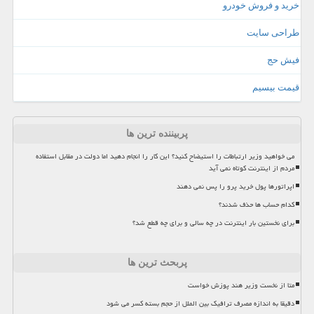
خرید و فروش خودرو
طراحی سایت
فیش حج
قیمت بیسیم
پربیننده ترین ها
می خواهید وزیر ارتباطات را استیضاح کنید؟ این کار را انجام دهید اما دولت در مقابل استفاده
مردم از اینترنت کوتاه نمی آید
اپراتورها پول خرید پرو را پس نمی دهند
کدام حساب ها حذف شدند؟
برای نخستین بار اینترنت در چه سالی و برای چه قطع شد؟
پربحث ترین ها
متا از نخست وزیر هند پوزش خواست
دقیقا به اندازه مصرف ترافیک بین الملل از حجم بسته کسر می شود