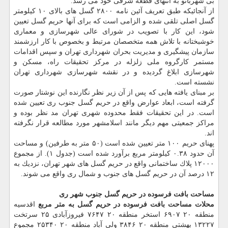
بی شهربانو به انتهای قطعه شرقی خود می رسد.
از آنجائیكه طبق تعریف آئین نامه ۲۸۰۰ گسل های بالای ۱۰ كیلومتر
گسل اصلی تلقی شده و الزامی است كه برای آنها حریم گسل تعیین
شود، این كار با تصویب در شورای عالی شهرسازی و معماری
خوشبختانه با تلاش همه متخصصان مرتبط و بخصوص با كار ارزشمند
سازمان پیشگیری و مدیریت بحران شهرداری تهران و سپس اقدامات
مستمر كارگروه ملی زلزله در مركز تحقیقات راه، مسكن و
شهرسازی ابلاغ گردیده و در نقشه شهرسازی شهرداری تهران
نشسته است.
بر مبنای یافته هایی كه پس از آن زیر نظر نگارنده این نوشتار صورت
گرفته است، ابعاد عوارض واقع در حریم گسل جنوب ری تعیین شده
است. در این تحقیقات فقط محدوده شهری تهران مد نظر بوده و
مراكز جمعیتی مهم دیگر مانند اسلامشهر مورد مطالعه قرار نگرفته
اند.
پهنای حریم ۱۰۰ متر تعیین شده است (۵۰ متر به طرفین) و مساحت
آن حدود ۰.۳۸ كیلومتر مربع برآورد شده است (جدول ۱). از مجموع
۱۲۰۰۰ پلاك ساختمانی واقع در حریم گسل های شهر تهران، نزدیك به
۱۲ درصد آن در حریم گسل های جنوب و شمال ری واقع می شوند.
مساحت بافت فرسوده در حریم گسل جنوب شهر ری
محلات
مساحت بافت فرسوده در حریم گسل به متر مربع
اقدسیه
منطقه ۲۰ ۶۹۰۷ استخر منطقه ۲۰ ۷۶۴۷ فیروزآبادی ۲۵ سرتخت
۱۳۲۲۷ بهشتی منطقه ۲۰ ۳۸۴۶ ولی آباد منطقه ۲۰ ۲۵۳۴۰ مجموع