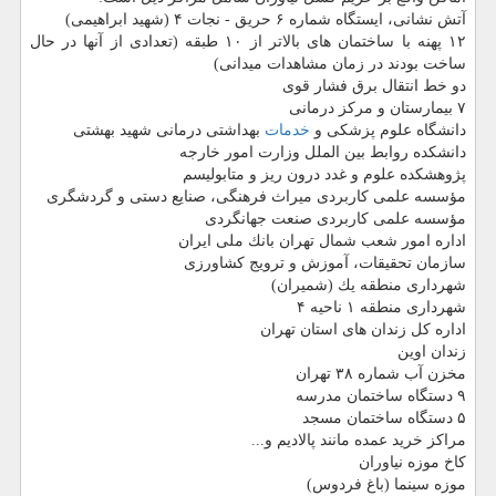
آتش نشانی، ایستگاه شماره ۶ حریق - نجات ۴ (شهید ابراهیمی)
۱۲ پهنه با ساختمان های بالاتر از ۱۰ طبقه (تعدادی از آنها در حال
ساخت بودند در زمان مشاهدات میدانی)
دو خط انتقال برق فشار قوی
۷ بیمارستان و مركز درمانی
دانشگاه علوم پزشكی و
خدمات
بهداشتی درمانی شهید بهشتی
دانشكده روابط بین الملل وزارت امور خارجه
پژوهشكده علوم و غدد درون ریز و متابولیسم
مؤسسه علمی كاربردی میراث فرهنگی، صنایع دستی و گردشگری
مؤسسه علمی كاربردی صنعت جهانگردی
اداره امور شعب شمال تهران بانك ملی ایران
سازمان تحقیقات، آموزش و ترویج كشاورزی
شهرداری منطقه یك (شمیران)
شهرداری منطقه ۱ ناحیه ۴
اداره كل زندان های استان تهران
زندان اوین
مخزن آب شماره ۳۸ تهران
۹ دستگاه ساختمان مدرسه
۵ دستگاه ساختمان مسجد
مراكز خرید عمده مانند پالادیم و...
كاخ موزه نیاوران
موزه سینما (باغ فردوس)