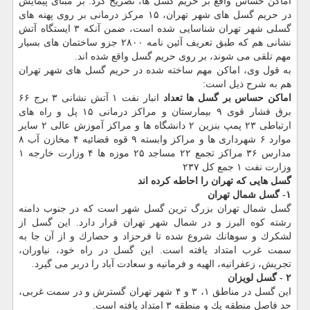
اماكن حساس واقع بر حریم گسل ها، تصریح كرد: بر مبنای پیمایش
در حریم گسل های شهر تهران، ۱۵ مركز درمانی بر روی پهنه های
گسلی شهر تهران شناسایی شده است، ضمن آنكه ۳ ایستگاه آتش
نشانی هم كه طبق تعریف آئین نامه ۲۸۰۰ جزو ساختمان های بسیار
مهم تلقی می شوند، بر روی حریم گسل واقع شده اند.
به قول وی، اماكن مهم ساخته شده در حریم گسل های شهر تهران
هم به شرح ذیل است:
اماكن حساس بر گسل ها
تعداد
انبار نفت ۱ آتش نشانی ۳ برج ۶۶
برق فشار قوی ۹ بیمارستان و مراكز درمانی ۱۵ پل و راه های
ارتباطی ۲۳ پمپ بنزین ۲ دانشگاه ها و مراكز آموزش عالی ۲ سایر
موارد ۶ شهرداری ها و مراكز وابسته ۹ قوه قضائیه ۴ مخازن آب ۸
مدارس ۳۶ مراكز تجمع ۲۲ مساجد ۲۵ موزه ها ۴ وزارت خارجه ۱
وزارت نفت ۱ جمع كل ۲۳۷
گسل هایی كه تهران را احاطه كرده اند
۱- گسل شمال تهران
گسل شمال تهران بزرگ ترین گسل شهر است كه در جنوب دامنه
رشته كوه البرز و در شمال شهر تهران قرار دارد. این گسل از
لشكرك و سوهانك شروع شده تا فرحزاد و حصارك و از آن جا به
سمت غرب امتداد یافته است. این گسل در راه خود، نیاوران،
تجریش، زعفرانیه، الهیه و فرمانیه و سعادت آباد را دربر می گیرد.
۲ - گسل لویزان
این گسل در مناطق ۱، ۳ و ۴ شهر تهران گسترش و در سمت غربی،
حد فاصل منطقه یك و منطقه ۳ امتداد یافته است.