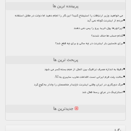
پربیننده ترین ها
می خواهید وزیر ارتباطات را استیضاح کنید؟ این کار را انجام دهید اما دولت در مقابل استفاده
مردم از اینترنت کوتاه نمی آید
اپراتورها پول خرید پرو را پس نمی دهند
کدام حساب ها حذف شدند؟
برای نخستین بار اینترنت در چه سالی و برای چه قطع شد؟
پربحث ترین ها
دقیقا به اندازه مصرف ترافیک بین الملل از حجم بسته کسر می شود
ساخت پلت فرم ایرانی تست اقدامات مخرب سایبری به AI
مرگ دورکاری در ایران وقتی اینترنت ناپایدار متخصصان را وادار به کوچ کرد
استارلینک در عراق رسما فعال شد
جدیدترین ها
تگها