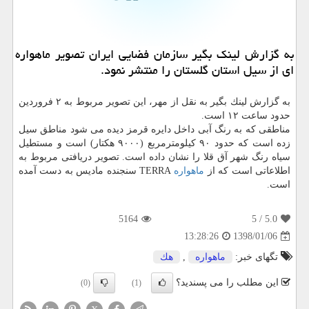
به گزارش لینك بگیر سازمان فضایی ایران تصویر ماهواره
ای از سیل استان گلستان را منتشر نمود.
به گزارش لینك بگیر به نقل از مهر، این تصویر مربوط به ۲ فروردین
حدود ساعت ۱۲ است.
مناطقی كه به رنگ آبی داخل دایره قرمز دیده می شود مناطق سیل
زده است كه حدود ۹۰ كیلومترمربع (۹۰۰۰ هكتار) است و مستطیل
سیاه رنگ شهر آق قلا را نشان داده است. ‏تصویر دریافتی مربوط به
اطلاعاتی است كه از
ماهواره
TERRA سنجنده مادیس به دست آمده
است.
5164
/ 5
5.0
1398/01/06
13:28:26
تگهای خبر:
ماهواره
,
هك
این مطلب را می پسندید؟
(0)
(1)