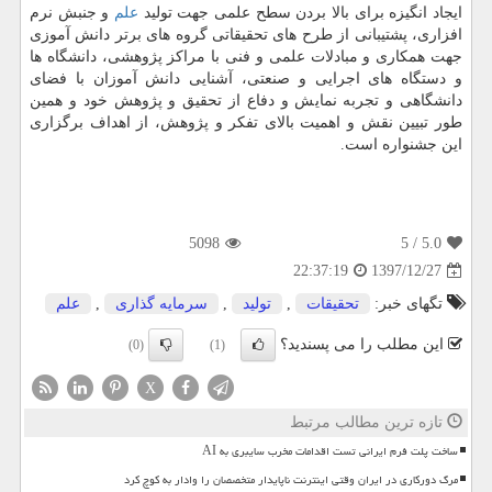
ایجاد انگیزه برای بالا بردن سطح علمی جهت تولید
علم
و جنبش نرم
افزاری، پشتیبانی از طرح های تحقیقاتی گروه های برتر دانش آموزی
جهت همكاری و مبادلات علمی و فنی با مراكز پژوهشی، دانشگاه ها
و دستگاه های اجرایی و صنعتی، آشنایی دانش آموزان با فضای
دانشگاهی و تجربه نمایش و دفاع از تحقیق و پژوهش خود و همین
طور تبیین نقش و اهمیت بالای تفكر و پژوهش، از اهداف برگزاری
این جشنواره است.
5098
/ 5
5.0
1397/12/27
22:37:19
تگهای خبر:
تحقیقات
,
تولید
,
سرمایه گذاری
,
علم
این مطلب را می پسندید؟
(0)
(1)
X
تازه ترین مطالب مرتبط
ساخت پلت فرم ایرانی تست اقدامات مخرب سایبری به AI
مرگ دورکاری در ایران وقتی اینترنت ناپایدار متخصصان را وادار به کوچ کرد