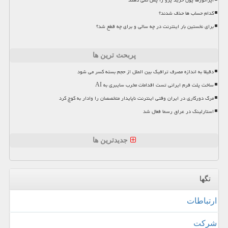
اپراتورها پول خرید پرو را پس نمی دهند
کدام حساب ها حذف شدند؟
برای نخستین بار اینترنت در چه سالی و برای چه قطع شد؟
پربحث ترین ها
دقیقا به اندازه مصرف ترافیک بین الملل از حجم بسته کسر می شود
ساخت پلت فرم ایرانی تست اقدامات مخرب سایبری به AI
مرگ دورکاری در ایران وقتی اینترنت ناپایدار متخصصان را وادار به کوچ کرد
استارلینک در عراق رسما فعال شد
جدیدترین ها
تگها
ارتباطات
شركت