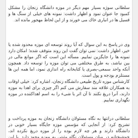
سلطانی سوژه بسیار مهم دیگر در موزه دانشگاه زنجان را مشكل
كمبود جا عنوان نمود و اظهار داشت: نمونه های خیلی از سنگ ها و
فسیل ها در انباری خاك می خورند و از این لحاظ مهجور مانده اند.
وی در پاسخ به این سوال كه آیا روند توسعه ای موزه محدود شده یا
خیر، اظهار داشت: نمی توان گفت این روند متوقف شده؛ امكان دارد
نمونه ها را جایگزین نماییم. مسأله این است كه اگر موانع مالی در
بین نباشد، به طرق مختلفی می توان موزه را توسعه داد. همچون
آنكه واحد سمعی-بصری یا كتابخانه راه اندازی نمود، اما همه این ها
مستلزم بودجه و پول است.
كارشناس موزه تاریخ طبیعی دانشگاه زنجان، اشاره كرد: خیلی اوقات
به همكاران علاقه مند سفارش می كنم اگر چیزی برای اهدا به موزه
دارند، آنرا دریغ نكنند تا آن اثر یا شیء را به اسم اهداكننده در موزه
نگهداری نماییم.
سلطانی درانتها به نگاه مسئولان دانشگاه زنجان به موزه پرداخت و
تشریح كرد: از آنجایی كه مؤسس موزه جایگاه بسیار خوبی در
دانشگاه دارند و هر چه لازم بوده را از موزه دریغ نكرده اند،
خوشبختانه در میان مسئولان نگاه مثبتی به موزه وجود دارد. با این