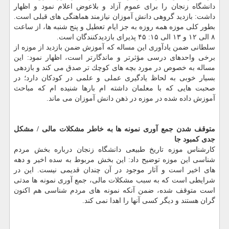
دانشگاه زنجان را برای عموم آزاد و بلاعوض اعلام نمود و اظهار
داشت: بازدید گروهی دانش آموزان نیازمند هماهنگی های قبلی است.
بطور كلی موزه همه روزه به جز ایام تعطیل و پنج شنبه ها، از ساعت
۸ الی ۱۲ و ۱۳ الی ۱۵: ۴۵ پذیرای بازدیدكنندگان است.
سلطانی ضمن یادآوری این مساله كه آموزش ضمن بازدید از موزه از
برخی واحدهای درسی مؤثرتر و ماندگارتر است، اظهار نمود: این
مساله به خصوص در مورد بچه های كوچك تر صدق می كند و بازدهی
بسیار خوبی به لحاظ یادگیری عملی و علمی در كودكان دارد؛ در
صحبت هایی كه با معلمان داشته ام بارها شنیده ام كه مباحث
آموزش داده شده در موزه در ذهن دانش آموزان می ماند.
متوقف شدن جمع آوری نمونه ها به خاطر مشكلات مالی / مشكل
جدی كمبود جا
كارشناس موزه تاریخ طبیعی دانشگاه زنجان درباره بخش مردم
شناسی این موزه توضیح داد: این بخش مربوط به سده اخیر و دهه
های اخیر است و آثار موجود در آن چندان قدیمی نیست. این در
شرایطی است كه به سبب مشكلات مالی، جمع آوری نمونه ها مدتی
است متوقف شده، ضمن آنكه نمونه های مردم شناسی هم اكنون
گران هستند و دیگر كسی آنها را اهدا نمی كند.