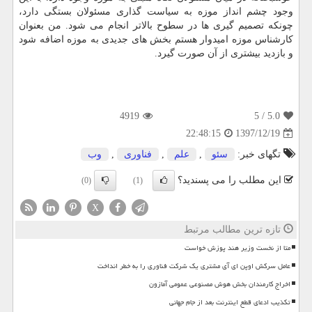
وجود چشم انداز موزه به سیاست گذاری مسئولان بستگی دارد،
چونكه تصمیم گیری ها در سطوح بالاتر انجام می شود. من بعنوان
كارشناس موزه امیدوار هستم بخش های جدیدی به موزه اضافه شود
و بازدید بیشتری از آن صورت گیرد.
4919
/ 5
5.0
1397/12/19
22:48:15
تگهای خبر:
سئو
,
علم
,
فناوری
,
وب
این مطلب را می پسندید؟
(0)
(1)
X
تازه ترین مطالب مرتبط
متا از نخست وزیر هند پوزش خواست
عامل سرکش اوپن ای آی مشتری یک شرکت فناوری را به خطر انداخت
اخراج کارمندان بخش هوش مصنوعی عمومی آمازون
تکذیب ادعای قطع اینترنت بعد از جام جهانی