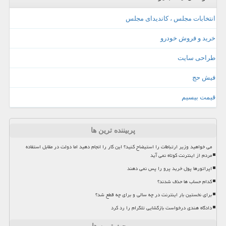
انتخابات مجلس ، کاندیدای مجلس
خرید و فروش خودرو
طراحی سایت
فیش حج
قیمت بیسیم
پربیننده ترین ها
می خواهید وزیر ارتباطات را استیضاح کنید؟ این کار را انجام دهید اما دولت در مقابل استفاده
مردم از اینترنت کوتاه نمی آید
اپراتورها پول خرید پرو را پس نمی دهند
کدام حساب ها حذف شدند؟
برای نخستین بار اینترنت در چه سالی و برای چه قطع شد؟
دادگاه هندی درخواست بازگشایی تلگرام را رد کرد