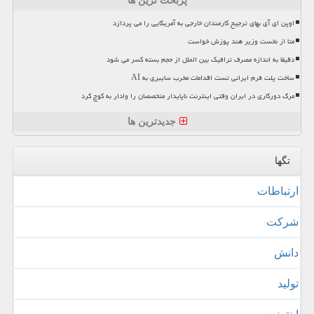
پربحث ترین ها
اوپن ای آی بهای ترجیح کارمندان خارجی به آمریکایی را می پردازد
متا از نخست وزیر هند پوزش خواست
دقیقا به اندازه مصرف ترافیک بین الملل از حجم بسته کسر می شود
ساخت پلت فرم ایرانی تست اقدامات مخرب سایبری به AI
مرگ دورکاری در ایران وقتی اینترنت ناپایدار متخصصان را وادار به کوچ کرد
جدیدترین ها
تگها
ارتباطات
شركت
دانش
تولید