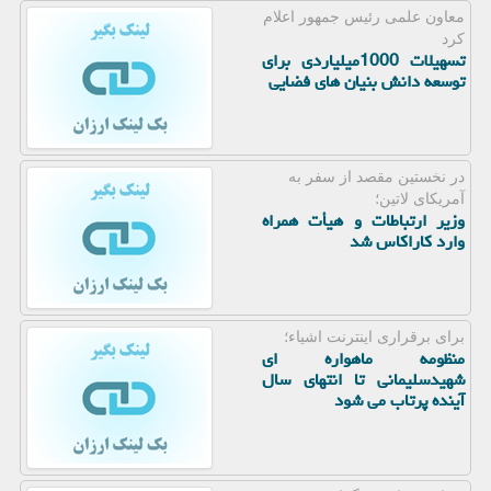
معاون علمی رئیس جمهور اعلام
كرد
تسهیلات 1000میلیاردی برای
توسعه دانش بنیان های فضایی
در نخستین مقصد از سفر به
آمریكای لاتین؛
وزیر ارتباطات و هیأت همراه
وارد کاراکاس شد
برای برقراری اینترنت اشیاء؛
منظومه ماهواره ای
شهیدسلیمانی تا انتهای سال
آینده پرتاب می شود