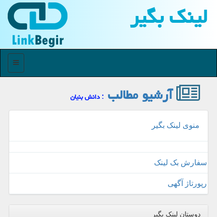
لینك بگیر
منو
آرشیو مطالب
: دانش بنیان
منوی لینک بگیر
سفارش بک لینک
رپورتاژ آگهی
دوستان لینک بگیر