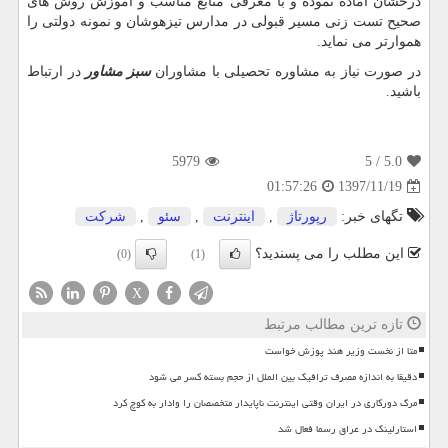
درخشان آماده نموده و با معرفی منابع مناسب و آموزش روش های
صحیح تست زنی مسیر قبولی در مدارس تیزهوشان و نمونه دولتی را
هموارتر می نماید.
در صورت نیاز به مشاوره تحصیلی با مشاوران
سبز مشاور
در ارتباط
باشید.
5979
/ 5
5.0
1397/11/19
01:57:26
تگهای خبر:
رپورتاژ
,
اینترنت
,
سئو
,
شركت
این مطلب را می پسندید؟
(0)
(1)
X
تازه ترین مطالب مرتبط
متا از نخست وزیر هند پوزش خواست
دقیقا به اندازه مصرف ترافیک بین الملل از حجم بسته کسر می شود
مرگ دورکاری در ایران وقتی اینترنت ناپایدار متخصصان را وادار به کوچ کرد
استارلینک در عراق رسما فعال شد