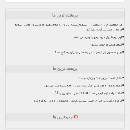
پربیننده ترین ها
می خواهید وزیر ارتباطات را استیضاح کنید؟ این کار را انجام دهید اما دولت در مقابل استفاده
مردم از اینترنت کوتاه نمی آید
اپراتورها پول خرید پرو را پس نمی دهند
کدام حساب ها حذف شدند؟
برای نخستین بار اینترنت در چه سالی و برای چه قطع شد؟
پربحث ترین ها
متا از نخست وزیر هند پوزش خواست
دقیقا به اندازه مصرف ترافیک بین الملل از حجم بسته کسر می شود
ساخت پلت فرم ایرانی تست اقدامات مخرب سایبری به AI
مرگ دورکاری در ایران وقتی اینترنت ناپایدار متخصصان را وادار به کوچ کرد
جدیدترین ها