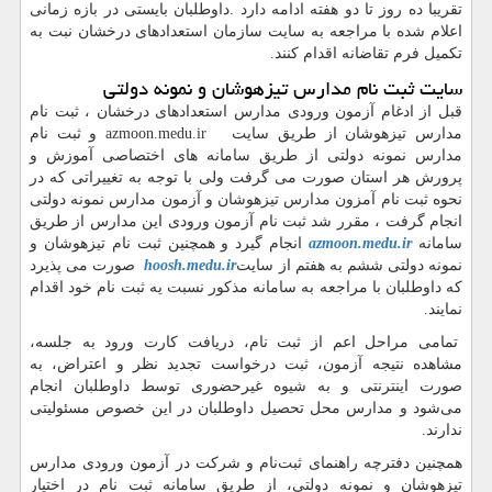
تقریبا ده روز تا دو هفته ادامه دارد
.
داوطلبان بایستی در بازه زمانی
اعلام شده با مراجعه به سایت سازمان استعدادهای درخشان نبت به
تکمیل فرم تقاضانه اقدام کنند
.
سایت ثبت نام مدارس تیزهوشان و نمونه دولتی
قبل از ادغام آزمون ورودی مدارس استعدادهای درخشان ، ثبت نام
مدارس تیزهوشان از طریق سایت
azmoon.medu.ir
و ثبت نام
مدارس نمونه دولتی از طریق سامانه های اختصاصی آموزش و
پرورش هر استان صورت می گرفت ولی با توجه به تغییراتی که در
نحوه ثبت نام آمزون مدارس تیزهوشان و آزمون مدارس نمونه دولتی
انجام گرفت ، مقرر شد ثبت نام آزمون ورودی این مدارس از طریق
سامانه
azmoon.medu.ir
انجام گیرد و همچنین ثبت نام تیزهوشان و
نمونه دولتی ششم به هفتم از سایت
hoosh.medu.ir
صورت می پذیرد
که داوطلبان با مراجعه به سامانه مذکور نسبت یه ثبت نام خود اقدام
نمایند.
تمامی مراحل اعم از ثبت ‌نام، دریافت کارت ورود به جلسه،
مشاهده نتیجه آزمون، ثبت درخواست تجدید نظر و اعتراض، به‌
صورت اینترنتی و به شیوه غیرحضوری توسط داوطلبان انجام
می‌شود و مدارس محل تحصیل داوطلبان در این خصوص مسئولیتی
ندارند.
همچنین دفترچه راهنمای ثبت‌نام و شرکت در آزمون ورودی مدارس
تیزهوشان و نمونه دولتی، از طریق سامانه ثبت ‌نام در اختیار