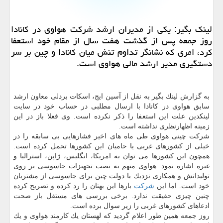
لینك بگیر: یكی از مدیران ارشد شركت هواوی در كانادا
روز جمعه پس از گذشت هفت سال از مقام خود استعفا
كرد، امری كه نشانگر تداوم تنش میان كانادا و چین بر سر
دستگیری مدیر ارشد مالی هواوی است.
به گزارش لینك بگیر به نقل از آسین ایج، اسكات بردلی معاون ارشد
سابق هواوی در كانادا با ارسال مطلبی در حساب خود در سایت
لینكدین علت این استعفا را ذكر نكرده است. وی فعلا باز در این
زمینه اظهارنظری نداشته است.
شركت چینی هواوی طی ماه های اخیر فشارهایی بی سابقه را در
خیلی از كشورهای غربی یا حامیان این كشورها تحمل كرده است.
همچون این كشورها می توان به امریكا، انگلیس، ژاپن، استرالیا و
غیره اشاره نمود. هواوی متهم به نصب تجهیزات جاسوسی بر روی
تولیداتش و همكاری نزدیك با دولت چین برای جاسوسی از مشتریان
خود است. اما این
شركت
بارها این بهتان را رد كرده و تصریح كرده
چنین چیزی حقیقت ندارد. برخی بررسی های مستقل باز صحت
ادعاهای كشورهای غربی را زیر سوال برده است.
روز جمعه همین طور اعلام گردید كه لهستان یك كارمند هواوی و یك