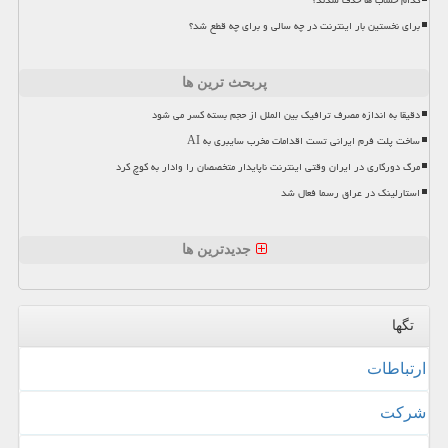
کدام حساب ها حذف شدند؟
برای نخستین بار اینترنت در چه سالی و برای چه قطع شد؟
پربحث ترین ها
دقیقا به اندازه مصرف ترافیک بین الملل از حجم بسته کسر می شود
ساخت پلت فرم ایرانی تست اقدامات مخرب سایبری به AI
مرگ دورکاری در ایران وقتی اینترنت ناپایدار متخصصان را وادار به کوچ کرد
استارلینک در عراق رسما فعال شد
جدیدترین ها
تگها
ارتباطات
شركت