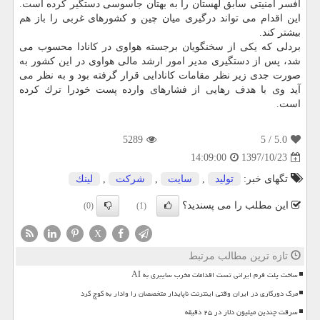
افسر امنیتی سابق لهستان را به بهتان جاسوسی دستگیر كرده است.
این اقدام می تواند درگیری میان چین و كشورهای غربی را باز هم
بیشتر كند.
بردلی كه یكی از سخنگویان برجسته هواوی در كانادا محسوب می
شد، پس از دستگیری مدیر امور ارشد مالی هواوی در این كشور به
صورت جدی زیر نظر مقامات كانادایی قرار گرفته بود و به نظر می
آید وی با هدف رهایی از فشارهای وارده پست خودرا ترك كرده
است.
5289
/ 5
5.0
1397/10/23
14:09:00
تگهای خبر:
تولید
,
سایت
,
شركت
,
لینك
این مطلب را می پسندید؟
(0)
(1)
X
تازه ترین مطالب مرتبط
ساخت پلت فرم ایرانی تست اقدامات مخرب سایبری به AI
مرگ دورکاری در ایران وقتی اینترنت ناپایدار متخصصان را وادار به کوچ کرد
سرقت چندین میلیون دلار در ۲۵ دقیقه