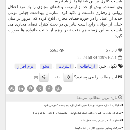
بایست كنترل بر این فضاها را از یاد نبریم.
وی استفاده بیش از حد از اینترنت و فضای مجازی را یك نوع اختلال
روانی و رفتاری دانست و تاكید كرد: سازمان بهداشت جهانی نوعی
جدید از اعتیاد را در حوزه فضای مجازی ابلاغ كرده كه امروز در میان
خیلی از جوانان رایج است بنابراین در بحث كنترل فضای مجازی می
بایست به این زمینه هم دقت نظر ویژه از جانب خانواده ها صورت
گیرد.
5561
/ 5
5.0
1397/10/21
22:23:50
تگهای خبر:
ارتباطات
,
اینترنت
,
سئو
,
نرم افزار
این مطلب را می پسندید؟
(0)
(1)
X
تازه ترین مطالب مرتبط
دقیقا به اندازه مصرف ترافیک بین الملل از حجم بسته کسر می شود
مرگ دورکاری در ایران وقتی اینترنت ناپایدار متخصصان را وادار به کوچ کرد
استارلینک در عراق رسما فعال شد
سرقت چندین میلیون دلار در ۲۵ دقیقه