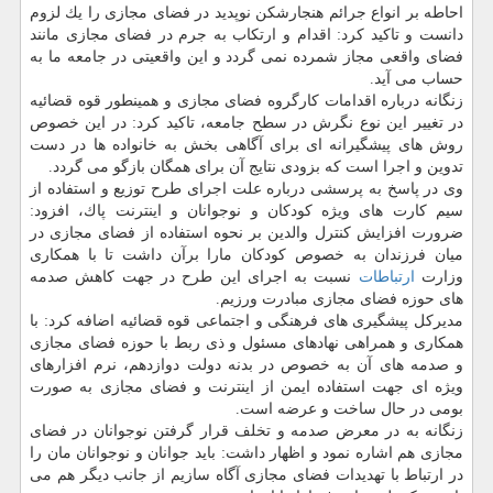
احاطه بر انواع جرائم هنجارشكن نوپدید در فضای مجازی را یك لزوم
دانست و تاكید كرد: اقدام و ارتكاب به جرم در فضای مجازی مانند
فضای واقعی مجاز شمرده نمی گردد و این واقعیتی در جامعه ما به
حساب می آید.
زنگانه درباره اقدامات كارگروه فضای مجازی و همینطور قوه قضائیه
در تغییر این نوع نگرش در سطح جامعه، تاكید كرد: در این خصوص
روش های پیشگیرانه ای برای آگاهی بخش به خانواده ها در دست
تدوین و اجرا است كه بزودی نتایج آن برای همگان بازگو می گردد.
وی در پاسخ به پرسشی درباره علت اجرای طرح توزیع و استفاده از
سیم كارت های ویژه كودكان و نوجوانان و اینترنت پاك، افزود:
ضرورت افزایش كنترل والدین بر نحوه استفاده از فضای مجازی در
میان فرزندان به خصوص كودكان مارا برآن داشت تا با همكاری
وزارت
ارتباطات
نسبت به اجرای این طرح در جهت كاهش صدمه
های حوزه فضای مجازی مبادرت ورزیم.
مدیركل پیشگیری های فرهنگی و اجتماعی قوه قضائیه اضافه كرد: با
همكاری و همراهی نهادهای مسئول و ذی ربط با حوزه فضای مجازی
و صدمه های آن به خصوص در بدنه دولت دوازدهم، نرم افزارهای
ویژه ای جهت استفاده ایمن از اینترنت و فضای مجازی به صورت
بومی در حال ساخت و عرضه است.
زنگانه به در معرض صدمه و تخلف قرار گرفتن نوجوانان در فضای
مجازی هم اشاره نمود و اظهار داشت: باید جوانان و نوجوانان مان را
در ارتباط با تهدیدات فضای مجازی آگاه سازیم از جانب دیگر هم می