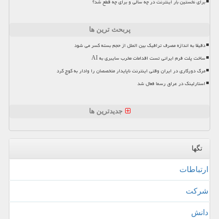
برای نخستین بار اینترنت در چه سالی و برای چه قطع شد؟
پربحث ترین ها
دقیقا به اندازه مصرف ترافیک بین الملل از حجم بسته کسر می شود
ساخت پلت فرم ایرانی تست اقدامات مخرب سایبری به AI
مرگ دورکاری در ایران وقتی اینترنت ناپایدار متخصصان را وادار به کوچ کرد
استارلینک در عراق رسما فعال شد
جدیدترین ها
تگها
ارتباطات
شركت
دانش