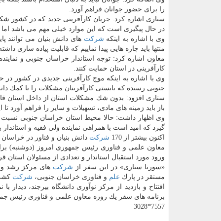
را برای حضور جوانان فراهم آورد.
ستاری اشاره كرد: جریان كارآفرینی جدید كه در كشور شكل
در حال پیگیری است كه این موارد خیلی مهم می باشد اما كار
وی با اشاره به اینكه
شركت
های دانش بنیان می توانند پا
منتها باید چاره هایی پیدا نماییم كه قابلیت پیاده سازی داشت
معاون اشاره كرد: توجه استاندار خراسان جنوبی و نماینده
كارآفرینی در استان حمایت كنند.
وی با اشاره به اینكه موج كارآفرینی جدیدی در كشور در
جنوبی رسیده كه بایستی كارآفرینان مشكلات را با كمك دان
ستاری افزود: بدون شك مشكلات استان از داخل استان قابل
باز باید زمینه های مادی، تسهیلات و سایر را فراهم آورد تا ای
وی اظهار داشت: حالا محیط استان خراسان جنوبی نسبت به 
گیرد كه امید است با همراهی نماینده ولی فقیه و استاندار 
اكنون بیشتر از 170
شركت
دانش بنیان و فناور در خراسان جن
معاون علمی و فناوری رئیس جمهوری امروز (دوشنبه) برای
ورود مورد استقبال استاندار و تعدادی از مسئولان استان ق
«سورنا ستاری» در این سفر از
شركت
های مركز رشد واح
مستقر در پارك
علم
و فناوری خراسان جنوبی،
شركت
كشت 
افتتاح و بازدید از مركز نوآوری دانشگاه بیرجند، دیدار با
برنامه های سفر یك روزه معاون علمی و فناوری رئیس جم
7557*3028