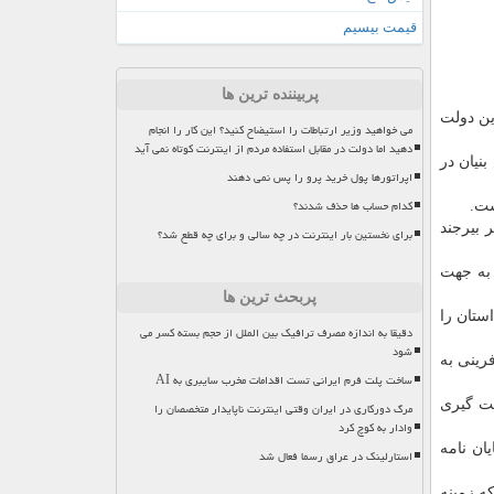
قیمت بیسیم
پربیننده ترین ها
ین دولت
می خواهید وزیر ارتباطات را استیضاح کنید؟ این کار را انجام
دهید اما دولت در مقابل استفاده مردم از اینترنت کوتاه نمی آید
نیان در
اپراتورها پول خرید پرو را پس نمی دهند
کدام حساب ها حذف شدند؟
ست.
 بیرجند
برای نخستین بار اینترنت در چه سالی و برای چه قطع شد؟
 به جهت
پربحث ترین ها
ستان را
دقیقا به اندازه مصرف ترافیک بین الملل از حجم بسته کسر می
شود
رینی به
ساخت پلت فرم ایرانی تست اقدامات مخرب سایبری به AI
هت گیری
مرگ دورکاری در ایران وقتی اینترنت ناپایدار متخصصان را
وادار به کوچ کرد
ان نامه
استارلینک در عراق رسما فعال شد
كه زمینه