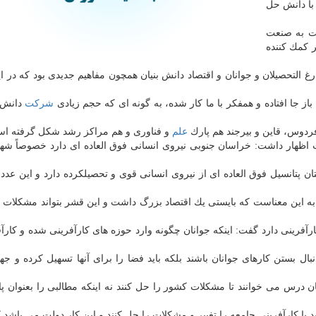
 با دانش حل
قت به صنعت
 كمك كننده
 التحصیلان و جوانان و اقتصاد دانش بنیان همچون مفاهیم جدیدی بود كه در ا
ز جا افتاده و همفكر با ما كار شده، به گونه ای كه حجم زیادی
شركت
دانش ب
دوس، قاین و بیرجند هم پارك
علم
و فناوری و هم مراكز رشد شكل گرفته ا
ست اظهار داشت: خراسان جنوبی نیروی انسانی فوق العاده ای دارد خصوصاً شهر
 پتانسیل فوق العاده ای از نیروی انسانی قوی و تحصیلكرده دارد و این عدد
به این معناست كه بایستی یك اقتصاد بزرگ داشت و این قشر بتواند مشكلات ا
آفرینی دارد گفت: اینكه جوانان چگونه وارد حوزه های كارآفرینی شده و كارآف
بال بستن كارهای جوانان باشند بلكه باید فضا را برای آنها تسهیل كرده و ج
 درس می خوانند تا مشكلات كشور را حل كنند نه اینكه مطالبی را بعنوان پای
اید با كارآفرینی جامعه را تغییر و مشكلات را حل كنند و این كار دولت می باشد 