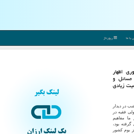
با ما
رپورتاژ
ری اظهار
مسائل و
یت زیادی
شب در دیدار
لی فقیه در
ما مفاهیم
گرفته بود،
از بوم كشور