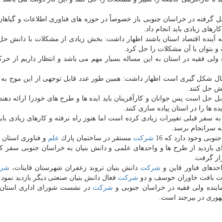
 گرفته در خراسان جنوبی باز خصوصاً در حوزه های فناوری اطلاعات و گیاهان
های زیادی باید انجام داد.
یه آینده اقتصاد استان باشند اظهار داشت: بخش زیادی از مشكلات با دانش حل
ه و بتوان با آن مشكلات را حل كرد.
 ولی فقیه در استان به این مساله بسیار مهم می باشد و انتظار داریم از حر
 حال شكل گیری است اظهار داشت: همین طور عدد قابل توجهی از این موج به
ش حل كنند.
 حل است پس جوانان و كارآفرینان باید ایده ها و طرح های خودرا ارائه دهند
ده ها را در استان پیاده سازی كنند.
سفر قبلی تغییرات زیادی كرده است اما هنوز راه نرفته و كارهای زیادی با
به سرانجام برسد.
وبی وجود دارد كه 16
شركت
مستقر در ساختمان پارك
علم
و فناوری استان 
 بازدید از طرح ها و واحدهای علمی و دانش بنیان به خراسان جنوبی سفر كر
رار گرفت.
دهای فناور قاین و
شركت
دانش بنیان تروند زعفران شهرستان قاینات،
شر
بافت خاوران خوسف و دو
شركت
فعال دانش بنیان صنعتی دیگر بازدید نمود.
 نماینده ولی فقیه در خراسان جنوبی و
شركت
در نشست شورای اداری استان ا
هوری در بیرجند است.