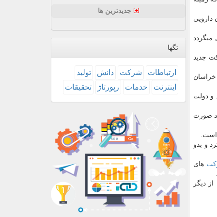
جدیدترین ها
 دارویی
 میگردد
تگها
كت جدید
ارتباطات
شركت
دانش
تولید
 خراسان
اینترنت
خدمات
رپورتاژ
تحقیقات
 و دولت
ید صورت
است.
د و بدو
كت
های
ز دیگر