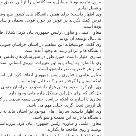
بیرون نیامده بود تا مسائل و مشكلاتمان را از این طریق و
و فصل نماییم.
وی اظهار داشت: برای همین دانشگاه های كشور هیچ و
فرش كمك نكردند در عوض در حوزه فولاد، سیمان و سایر
بوده است.
معاون علمی و فناوری رئیس جمهوری بیان كرد: اشتغال فارغ
به دنبال توسعه آن بودیم.
وی گفت: خوشبختانه این مفاهیم در استان خراسان جنوبی با
دانشگاه ها و مراكز رشد به وجود آمده است.
ستاری اظهار داشت: همین طور در شهرستان های طبس، فر
وی با اشاره به اینكه پایه این تغییرات، نیروی انسانی ا
كه از هر 6 نفر یك نفر دانشجو است.
معاون علمی و فناوری رئیس جمهوری اضافه كرد: این استان
اینكه استان را گرفتار تغییر كند، قابل توجه است.
وی بیان كرد: وجود چندین هزار دانشجو در خراسان جنوبی 
حل كند كه برای حل این مشكل چاره هایی وجود دارد.
ستاری با اشاره به اینكه خراسان جنوبی سبقه قدیمی در كار
یك ارزش تبدیل گردد، خیلی مهم می باشد.
وی اظهار داشت: سازمان های موجود در استان نباید به دن
دانشگاه ها باز به این سمت و سو باشد.
معاون علمی و فناوری رئیس جمهوری بیان كرد: فرزندانمان
نوشته و روی طاقچه ها بگذارند.
وی اضافه كرد: جوانان نباید به دنبال استخدام باشند بلكه ب