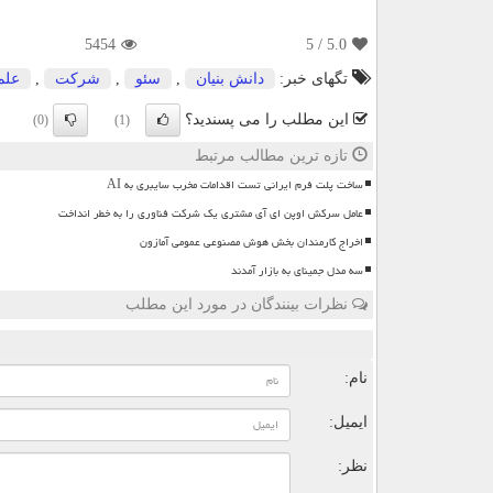
5454
/ 5
5.0
تگهای خبر:
دانش بنیان
,
سئو
,
شركت
,
علم
این مطلب را می پسندید؟
(0)
(1)
تازه ترین مطالب مرتبط
ساخت پلت فرم ایرانی تست اقدامات مخرب سایبری به AI
عامل سرکش اوپن ای آی مشتری یک شرکت فناوری را به خطر انداخت
اخراج کارمندان بخش هوش مصنوعی عمومی آمازون
سه مدل جمینای به بازار آمدند
نظرات بینندگان در مورد این مطلب
ن
نام:
ایمیل:
نظر: