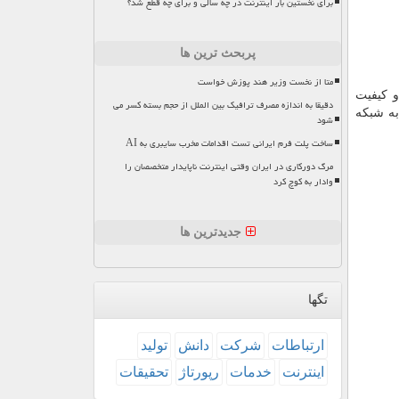
برای نخستین بار اینترنت در چه سالی و برای چه قطع شد؟
پربحث ترین ها
متا از نخست وزیر هند پوزش خواست
و کیفیت
دقیقا به اندازه مصرف ترافیک بین الملل از حجم بسته کسر می
به شبکه
شود
ساخت پلت فرم ایرانی تست اقدامات مخرب سایبری به AI
مرگ دورکاری در ایران وقتی اینترنت ناپایدار متخصصان را
وادار به کوچ کرد
جدیدترین ها
تگها
ارتباطات
شركت
دانش
تولید
اینترنت
خدمات
رپورتاژ
تحقیقات