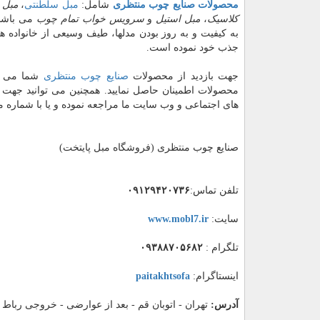
محصولات صنایع چوب منتظری
شامل:
مبل سلطنتی
،
مبل 
کلاسیک
،
مبل استیل
و
سرویس خواب تمام چوب
می باشد 
به کیفیت و به روز بودن مدلها، طیف وسیعی از خانواده ها
جذب خود نموده است.
جهت بازدید از محصولات
صنایع چوب منتظری
شما می تو
محصولات اطمینان حاصل نمایید. همچنین می توانید جهت 
های اجتماعی و وب سایت ما مراجعه نموده و یا با شمار
صنایع چوب منتظری (فروشگاه مبل پایتخت)
تلفن تماس:
۰۹۱۲۹۴۲۰۷۳۶
سایت:
www.mobl7.ir
تلگرام :
۰۹۳۸۸۷۰۵۶۸۲
اینستاگرام:
paitakhtsofa
آدرس:
تهران - اتوبان قم - بعد از عوارضی - خروجی رباط 