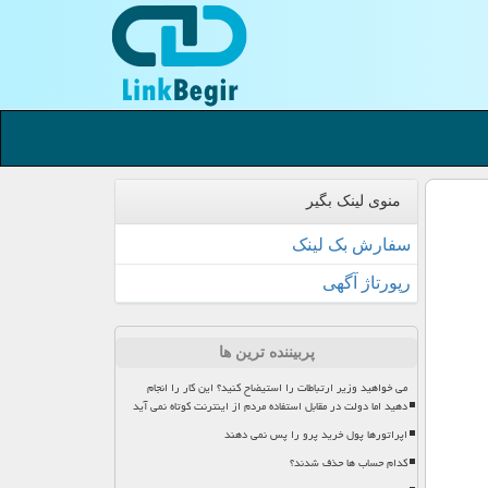
منوی لینک بگیر
سفارش بک لینک
رپورتاژ آگهی
پربیننده ترین ها
می خواهید وزیر ارتباطات را استیضاح کنید؟ این کار را انجام
دهید اما دولت در مقابل استفاده مردم از اینترنت کوتاه نمی آید
اپراتورها پول خرید پرو را پس نمی دهند
کدام حساب ها حذف شدند؟