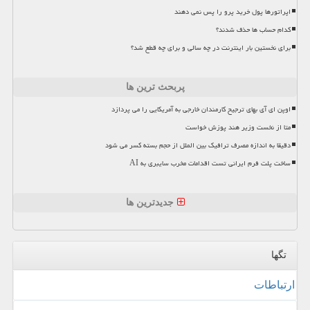
اپراتورها پول خرید پرو را پس نمی دهند
کدام حساب ها حذف شدند؟
برای نخستین بار اینترنت در چه سالی و برای چه قطع شد؟
پربحث ترین ها
اوپن ای آی بهای ترجیح کارمندان خارجی به آمریکایی را می پردازد
متا از نخست وزیر هند پوزش خواست
دقیقا به اندازه مصرف ترافیک بین الملل از حجم بسته کسر می شود
ساخت پلت فرم ایرانی تست اقدامات مخرب سایبری به AI
جدیدترین ها
تگها
ارتباطات