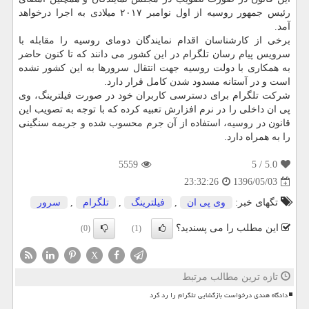
رئیس جمهور روسیه از اول نوامبر ۲۰۱۷ میلادی به اجرا درخواهد
آمد.
برخی از كارشناسان اقدام نمایندگان دومای روسیه را مقابله با
سرویس پیام رسان تلگرام در این كشور می دانند كه تا كنون حاضر
به همكاری با دولت روسیه جهت انتقال سرورها به این كشور نشده
است و در آستانه مسدود شدن كامل قرار دارد.
شركت تلگرام برای دسترسی كاربران خود در صورت فیلترینگ، وی
پی ان داخلی را در نرم افزارش تعبیه كرده كه با توجه به تصویب این
قانون در روسیه، استفاده از آن جرم محسوب شده و جریمه سنگینی
را به همراه دارد.
5559
/ 5
5.0
1396/05/03
23:32:26
تگهای خبر:
وی پی ان
,
فیلترینگ
,
تلگرام
,
سرور
این مطلب را می پسندید؟
(0)
(1)
X
تازه ترین مطالب مرتبط
دادگاه هندی درخواست بازگشایی تلگرام را رد کرد