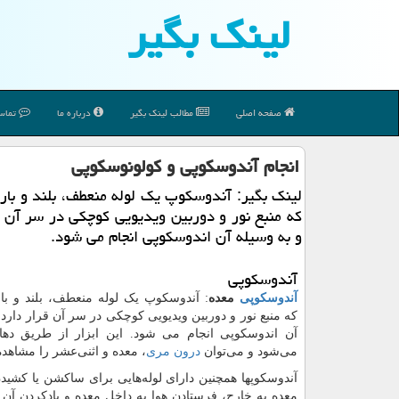
لینك بگیر
صفحه اصلی
مطالب لینك بگیر
درباره ما
تماس 
انجام آندوسكوپی و كولونوسكوپی
لینك بگیر: آندوسكوپ یك لوله منعطف، بلند و با
كه منبع نور و دوربین ویدیویی كوچكی در سر آن ق
و به وسیله آن اندوسكوپی انجام می شود.
آندوسکوپی
آندوسکوپی
معده
: آندوسکوپ یک لوله منعطف، بلند و ب
که منبع نور و دوربین ویدیویی کوچکی در سر آن قرار دارد،
آن اندوسکوپی انجام می شود. این ابزار از طریق دها
می‌شود و می‌توان
درون مری
، معده و اثنی‌عشر را مشاهده
آندوسکوپها همچنین دارای لوله‌هایی برای ساکشن یا کشید
معده به خارج، فرستادن هوا به داخل معده و بادکردن آن 