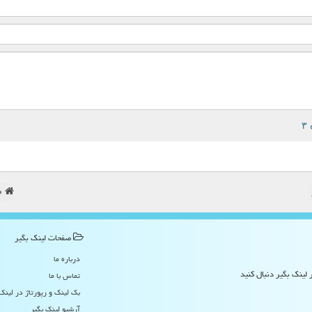
ص
صفحات لینك بگیر
درباره ما
 لینک بگیر دنبال کنید
تماس با ما
بک لینک و رپورتاژ در لینك
آرشیو لینك بگیر