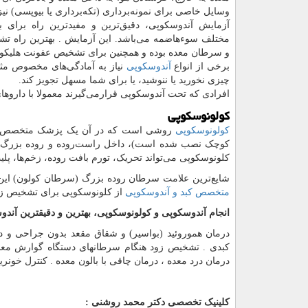
وسایل خاصی برای نمونه‌برداری (تکه‌برداری یا بیوپسی) نیز
آزمایش آندوسکوپی، دقیق‌ترین و مفیدترین راه برای
مختلف سوءهاضمه می‌باشد. این آزمایش . بهترین راه تش
و سرطان معده بوده و همچنین برای تشخیص عفونت هلیکوباک
برخی از انواع
آندوسکوپی
نیاز به آمادگی‌های مخصوص مثل
چیزی نخورید یا ننوشید، یا برای شما مسهل تجویز کند.
افرادی که تحت آندوسکوپی قرارمی‌گیرند معمولا با داروهای
کولونوسکوپی
کولونوسکوپی
روشی است که در آن یک پزشک متخصص با استف
کوچک نصب شده است)، داخل راست‌روده و روده بزرگ (کول
کلونوسکوپی می‌تواند تحریک، تورم بافت روده، زخم‌ها، پ
شایع‌ترین علامت سرطان روده بزرگ (سرطان کولون) این ا
متخصص کبد و آندوسکوپی
از کلونوسکوپی برای تشخیص زو
انجام آندوسکوپی و کولونوسکوپی، بهترین و دقیقترین آند
درمان هموروئید (بواسیر) و شقاق مقعد بدون جراحی و در
کبدی . تشخیص زود هنگام سرطانهای دستگاه گوارش مع
درمان درد معده ، درمان چاقی با بالون معده . کنترل خون
کلینیک تخصصی دکتر محمد روشنی :