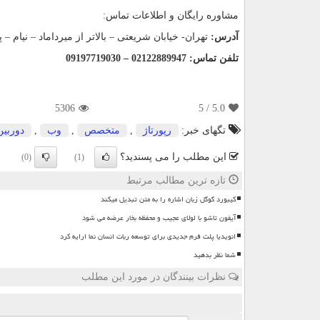
مشاوره رایگان و اطلاعات تماس:
آدرس:
تهران- خیابان شریعتی – بالاتر از میرداماد – نیام – پلاک 58 – طبقه اول – 
تلفن تماس: 02122889947
–
09197719030
5306
/ 5
5.0
تگهای خبر:
رپورتاژ
,
متخصص
,
وب
,
دوربین
این مطلب را می پسندید؟
(0)
(1)
تازه ترین مطالب مرتبط
کیبورد گوگل زبان اشاره را به متن تبدیل میکند
آیفون تاشو با لولای عجیب و محفظه بخار عرضه می شود
انویدیا پلت فرم جدیدی برای توسعه ربات انسان نما ارایه کرد
شما نظر بدهید
نظرات بینندگان در مورد این مطلب
ن