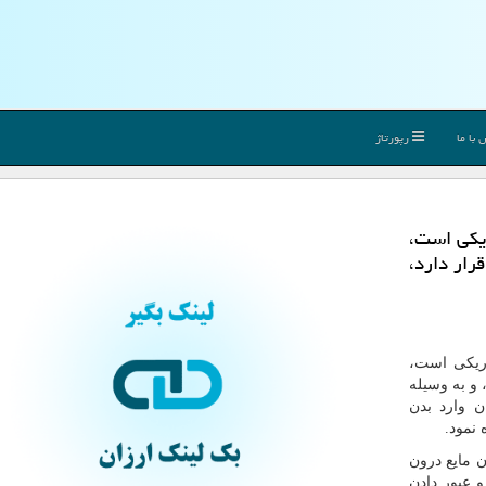
با ما
رپورتاژ
ریكی است،
رار دارد،
اریکی است،
 و به وسیله
ن وارد بدن
 نمود.
ن مایع درون
و عبور دادن