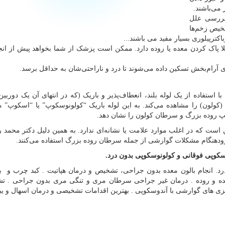
 می‌باشند.
 بررسی علل
خیص زخم‌ها
ترپیلوری بسیار مفید می باشند...
ا پاک کردن معده یا روده دارد. ممکن است پزشک از شما بخواهد پیش از ان
 آرام‌بخش تسکین داده می‌شوند تا درد و ناراحتی‌شان به حداقل برسد.
اده از یک لوله بلند، انعطاف‌پذیر و باریک (که در انتهای آن یک دوربین
ون) را مشاهده می‌کند. به این لوله باریک “کولونوسکوپ” یا “اسکوپ” می
لیپ روده بزرگ و سرطان کولون را نشان دهد
.
ست که در اغلب موارد علامت یا نشانه‌ای ندارد. به همین دلیل دکتر محمد 
دهنگام مشکلات گوارشی از جمله سرطان روده بزرگ استفاده می‌کنند
.
وسکوپی فوقانی و کولونوسکوپی بدون درد.
د. انجام بالون معده بدون جراحی، تشخیص و درمان هپاتیت . کبد چرب و بی
ده و روده . درمان غیر جراحی سرطان مری و تنگی مری بدون جراحی . ت
ریزی های گوارشی با آندوسکوپی . بهترین اقدامات تشخیصی و درمان اسهال و ی