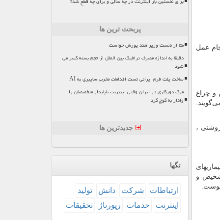
برای نخستین بار اینترنت در چه سالی و برای چه قطع شد؟
پربحث ترین ها
متا از نخست وزیر هند پوزش خواست
جام عمل
دقیقا به اندازه مصرف ترافیک بین الملل از حجم بسته کسر می
شود
ساخت پلت فرم ایرانی تست اقدامات مخرب سایبری به AI
مرگ دورکاری در ایران وقتی اینترنت ناپایدار متخصصان را
 و چراغ
وادار به کوچ کرد
‌گویند.
روشنی ،
جدیدترین ها
تگها
ماریهای
شخیص و
بوست.
ارتباطات
شركت
دانش
تولید
اینترنت
خدمات
رپورتاژ
تحقیقات