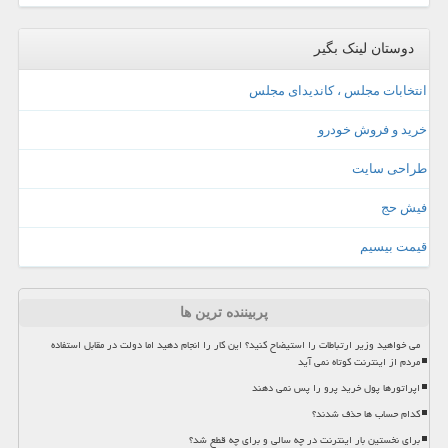
دوستان لینک بگیر
انتخابات مجلس ، کاندیدای مجلس
خرید و فروش خودرو
طراحی سایت
فیش حج
قیمت بیسیم
پربیننده ترین ها
می خواهید وزیر ارتباطات را استیضاح کنید؟ این کار را انجام دهید اما دولت در مقابل استفاده
مردم از اینترنت کوتاه نمی آید
اپراتورها پول خرید پرو را پس نمی دهند
کدام حساب ها حذف شدند؟
برای نخستین بار اینترنت در چه سالی و برای چه قطع شد؟