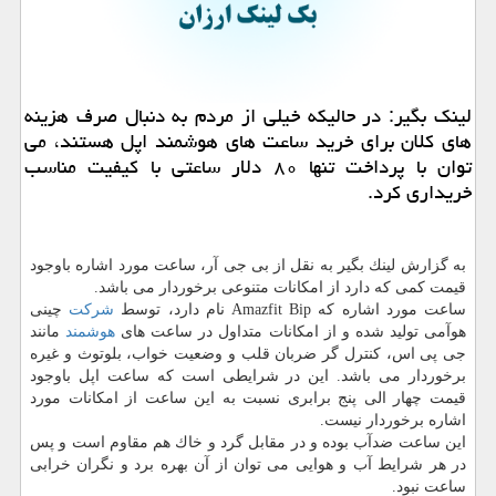
لینك بگیر: در حالیكه خیلی از مردم به دنبال صرف هزینه
های كلان برای خرید ساعت های هوشمند اپل هستند، می
توان با پرداخت تنها ۸۰ دلار ساعتی با كیفیت مناسب
خریداری كرد.
به گزارش لینك بگیر به نقل از بی جی آر، ساعت مورد اشاره باوجود
قیمت كمی كه دارد از امكانات متنوعی برخوردار می باشد.
ساعت مورد اشاره كه Amazfit Bip نام دارد، توسط
شركت
چینی
هوآمی تولید شده و از امكانات متداول در ساعت های
هوشمند
مانند
جی پی اس، كنترل گر ضربان قلب و وضعیت خواب، بلوتوث و غیره
برخوردار می باشد. این در شرایطی است كه ساعت اپل باوجود
قیمت چهار الی پنج برابری نسبت به این ساعت از امكانات مورد
اشاره برخوردار نیست.
این ساعت ضدآب بوده و در مقابل گرد و خاك هم مقاوم است و پس
در هر شرایط آب و هوایی می توان از آن بهره برد و نگران خرابی
ساعت نبود.