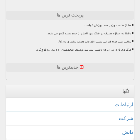
پربحث ترین ها
متا از نخست وزیر هند پوزش خواست
دقیقا به اندازه مصرف ترافیک بین الملل از حجم بسته کسر می شود
ساخت پلت فرم ایرانی تست اقدامات مخرب سایبری به AI
مرگ دورکاری در ایران وقتی اینترنت ناپایدار متخصصان را وادار به کوچ کرد
جدیدترین ها
تگها
ارتباطات
شركت
دانش