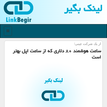
لینك بگیر
منو
از یك شركت چینی؛
ساعت هوشمند ۸۰ دلاری كه از ساعت اپل بهتر
است