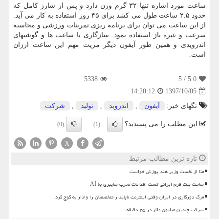
ساعت مورد اشاره تنها ۳۲ گرم وزن دارد و پس از شارژ كامل كه
حدود ۲.۵ ساعت طول می كشد برای ۴۵ روز استفاده به كار می آید.
از این ساعت می توان برای برنامه ریزی تمرینات ورزشی و محاسبه
سرعت و غیره باز استفاده نمود. سازگاری با ساعت ها و گوشیهای
اندرویدی و همین طور آیفون دیگر مزیت مهم این ساعت ارزان
است.
5338
/ 5
5.0
1397/10/05
14:20:12
تگهای خبر:
آیفون
,
اندروید
,
تولید
,
شركت
این مطلب را می پسندید؟
(0)
(1)
X
تازه ترین مطالب مرتبط
متا از نخست وزیر هند پوزش خواست
ساخت پلت فرم ایرانی تست اقدامات مخرب سایبری به AI
مرگ دورکاری در ایران وقتی اینترنت ناپایدار متخصصان را وادار به کوچ کرد
سرقت چندین میلیون دلار در ۲۵ دقیقه