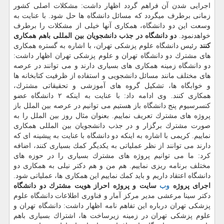
اجرایی شدن آن فراهم گردد اظهار داشت: مشكلات اصلی كشور
زمانی برطرف میگردد كه مسائل دانشگاه ها حل شود. با عنایت به
وسعت این دو دانشگاه، همكاری آنها خیلی از مشكلات را برطرف
خواهدنمود.
دو دانشگاه در جذب دانشجویان بین المللی باهم همكاری
كنند
رئیس دانشگاه علوم پزشكی تهران، با اشاره به گستره همكاری
های مشترك دو دانشگاه تهران و علوم پزشكی تهران اظهار داشت:
دو دانشگاه زمینه همكاری های بسیاری دارند و می توانند در عرصه
های مختلف مانند مسائل دانشجویی و استفاده از ظرفیت كتابخانه ها
و خوابگاه ها، تشكیل گروه های آموزشی و تحقیقاتی مشترك،
همكاری كنند. وی ادامه داد: با عنایت به اینكه ۲ دانشگاه عضو
كنسرسیوم پنج دانشگاه باز هستیم می توانیم در عرصه بین الملل باز
پروژه های مشترك تعریف نماییم. بعنوان مثال روز بین الملل را به
صورت مشترك برگزار و در جذب دانشجویان بین المللی همكاری
نماییم. كریمی با اشاره به اینكه دو دانشگاه با عنایت به پیشینه ای كه
دارند می توانند از نظر عملیاتی به یكدیگر كمك بسیاری كنند، اضافه
كرد: ما می توانیم پروژه های مشترك بسیاری را در حوزه های
مختلف برنامه ریزی نماییم. هم من و هم دكتر نیلی به همكاری دو
دانشگاه اعتقاد داریم و باید كمك نماییم این همكاری ها، عملیاتی شود.
اجرای پروژه
وب
سایت و پروژه احراز هویت مشترك دو دانشگاه
دكتر سینا مرعشی مدیر مركز آمار و فناوری اطلاعات دانشگاه علوم
پزشكی تهران درباره این تفاهم نامه اظهار داشت: دانشگاه تهران و
علوم پزشكی تهران در زمینه زیرساخت ها، اشتراك بسیاری باهم