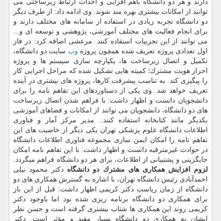
دارند و هر دو دانشگاه باهم افزایی و احداث ارتباط زیرساختی می
توانند از امكانات بیشتری بهره مند شوند. وی ادامه داد: از طرف دیگر
دو دانشگاه تجربه زیادی در استفاده از سامانه های مختلف دارند و
برای انجام فعالیت های مختلف آموزشی، پژوهشی و توسعه ای و...
می توانند از این تجربیات استفاده كنند. مرعشی اضافه كرد: در فاز
اول تعدادی پروژه تعریف شده همچون پروژه
وب
سایت دو دانشگاه،
تكمیل و اتصال زیرساخت ها، یكپارچه سازی سیستم ها و پروژه
احراز هویت مشترك؛ كمیته هایی تشكیل شده كه مراحل اجرایی كار
را پیگیری كند. به تناسب پیشرفت كارها، پروژه های بیشتری در آینده
تعریف خواهد شد. وی یكی از دستاوردهای این تفاهم نامه را برای
دانشجویان دانست و اظهار داشت: با فراهم شدن اتصال زیرساخت
های دو دانشگاه، دانشجویان می توانند از امكانات و فضاهای آموزشی
یكدیگر مانند كتابخانه استفاده كنند.. مدیر مركز آمار و فناوری
اطلاعات دانشگاه علوم پزشكی تهران یكی دیگر از خاصیت های این
تفاهم نامه را امكان ایمن سازی مجموعه فناوری اطلاعات دانشگاه
در حوادث غیرمترقبه دانست و اظهار داشت: با این تفاهم نامه امكان
جایگزینی و پشتیبانی از اطلاعات، برای هر دو دانشگاه فراهم میگردد.
لزوم افزایش همكاری های مشترك دو دانشگاه
دكتر محمود نیلی
احمدآبادی رئیس دانشگاه تهران، با اشاره به گسترش همكاری های دو
دانشگاه از زمان ریاست دكتر كریمی اظهار داشت: قبل از این باز
برای همكاری دو دانشگاه برنامه ریزی شده بود اما باوجود دكتر
كریمی روند این همكاری ها شتاب بیشتری گرفته است و حسن نظر
ایشان به همكاری دو دانشگاه بسیار مفید و مؤثر است. دكتر