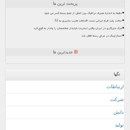
پربحث ترین ها
دقیقا به اندازه مصرف ترافیک بین الملل از حجم بسته کسر می شود
ساخت پلت فرم ایرانی تست اقدامات مخرب سایبری به AI
مرگ دورکاری در ایران وقتی اینترنت ناپایدار متخصصان را وادار به کوچ کرد
استارلینک در عراق رسما فعال شد
جدیدترین ها
تگها
ارتباطات
شركت
دانش
تولید