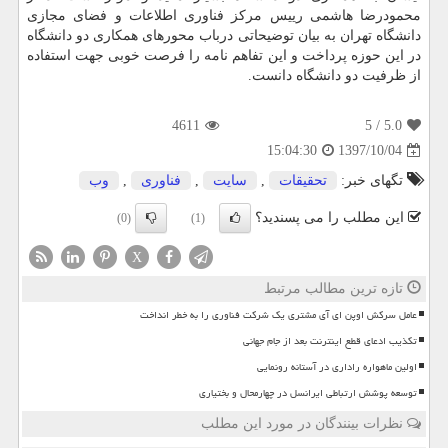
محمودرضا هاشمی رییس مركز فناوری اطلاعات و فضای مجازی
دانشگاه تهران به بیان توضیحاتی درباب محورهای همكاری دو دانشگاه
در این حوزه پرداخت و این تفاهم نامه را فرصت خوبی جهت استفاده
از ظرفیت دو دانشگاه دانست.
4611
/ 5
5.0
1397/10/04
15:04:30
تگهای خبر:
تحقیقات
,
سایت
,
فناوری
,
وب
این مطلب را می پسندید؟
(0)
(1)
X
تازه ترین مطالب مرتبط
عامل سرکش اوپن ای آی مشتری یک شرکت فناوری را به خطر انداخت
تکذیب ادعای قطع اینترنت بعد از جام جهانی
اولین ماهواره راداری در آستانه رونمایی
توسعه پوشش ارتباطی ایرانسل در چهارمحال و بختیاری
نظرات بینندگان در مورد این مطلب