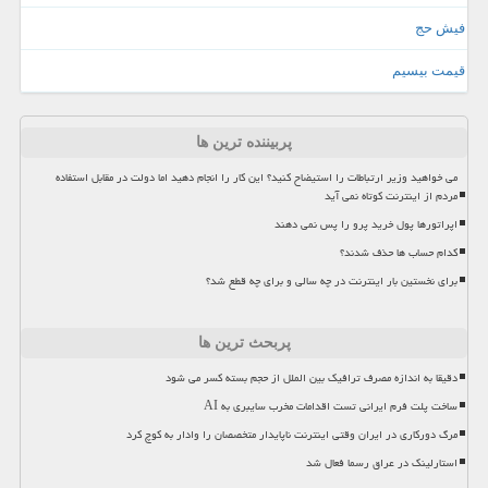
فیش حج
قیمت بیسیم
پربیننده ترین ها
می خواهید وزیر ارتباطات را استیضاح کنید؟ این کار را انجام دهید اما دولت در مقابل استفاده
مردم از اینترنت کوتاه نمی آید
اپراتورها پول خرید پرو را پس نمی دهند
کدام حساب ها حذف شدند؟
برای نخستین بار اینترنت در چه سالی و برای چه قطع شد؟
پربحث ترین ها
دقیقا به اندازه مصرف ترافیک بین الملل از حجم بسته کسر می شود
ساخت پلت فرم ایرانی تست اقدامات مخرب سایبری به AI
مرگ دورکاری در ایران وقتی اینترنت ناپایدار متخصصان را وادار به کوچ کرد
استارلینک در عراق رسما فعال شد