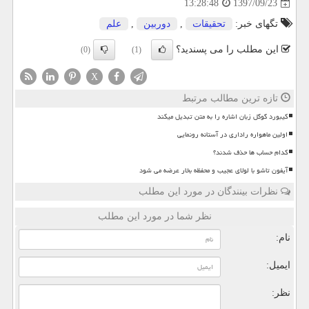
1397/09/23
13:28:48
تگهای خبر:
تحقیقات
,
دوربین
,
علم
این مطلب را می پسندید؟
(0)
(1)
X
تازه ترین مطالب مرتبط
کیبورد گوگل زبان اشاره را به متن تبدیل میکند
اولین ماهواره راداری در آستانه رونمایی
کدام حساب ها حذف شدند؟
آیفون تاشو با لولای عجیب و محفظه بخار عرضه می شود
نظرات بینندگان در مورد این مطلب
نظر شما در مورد این مطلب
نام:
ایمیل:
نظر: