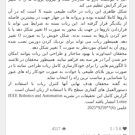
مركز گرانش تنظیم می كند.
شكل ظاهری این ربات در حالت طبیعی شبیه X است كه در آن
بازوها كاملا كشیده بوده و پروانه ها در چهار جهت در بیشترین فاصله
از یكدیگر قرار گرفته اند. این ربات بسته به شرایط می تواند با
قراردادن بازوها در جهت یك محور به صورت H تغییر شكل دهد یا با
خم كردن بازوها به سمت بدنه، شكل خویش را به صورت O تغییر
دهد. همینطور ربات می تواند برای نزدیك كردن دوربین نصب شده
روی آن به اشیای موردنظر به صورت T تغییر شكل دهد.
محققان امیداورند با بهبود ساختار و طراحی این ربات بتوانند امكان
خم شدن آنرا در هر سه بعد فراهم نمایند. همینطور محققان در تلاشند
تا الگوریتم هایی را برای خودكارسازی كامل ربات طراحی نمایند تا در
صورت بروز بلایای طبیعی یا حوادث به صورت خودكار راه های عبور
را شناسایی و مناسب ترین راه را انتخاب نماید.
به گفته محققان هدف نهایی آنها كنترل ربات با استفاده از
دستورالعمل های گفتاری سطح بالا با استفاده از زبان انسان است.
گزارش كامل این تحقیقات در نشریه IEEE Robotics and Automation
Letter انتشار یافته است.
علمی (6)**9259*2025
4517
/ 5
5.0