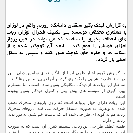
به گزارش لینك بگیر محققان دانشگاه زوریخ واقع در لوزان
با همكاری محققان موسسه پلی تكنیك فدرال لوزان ربات
های انعطاف پذیری را ساختند كه می تواند در حین پرواز
اجزای خویش را جمع كند تا ابعاد آن كوچكتر شده و از
شكاف ها و حفره های كوچك عبور كند و سپس به شكل
اصلی باز گردد.
به گزارش گروه اخبار علمی ایرنا از پایگاه خبری ساینس دیلی، این
ربات ها قادرند اشیایی را نگهداری كرده و آنرا در بین مسیر رها كنند.
ساختار این ربات ها از دیدگاه مكانیكی بسیار ساده است، اما مستلزم
بهره گیری از سیستم های پیش بینی و كنترل خودكار بسیار پیچیده
است.
این ربات دارای چهار پروانه است كه روی بازوهای متحرك نصب
شده اند و هریك به صورت مستقل حركت می كنند. بازوهای متحرك
ربات هم به گونه ای طراحی شده اند كه قابلیت خم شدن به دور بدنه
ربات را دارند.
نقطه عطف طراحی این ربات، سیستم كنترل آن است كه به صورت
آنی با موقعیت بازو ها سازگار شده و نیروی پروانه ها را با تغییر