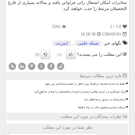
مخابرات امكان اشتغال زائی فراوانی یافته و سالانه بسیاری از فارغ
التحصیلان مرتبط را جذب خواهند كرد.
5591
/ 5
5.0
1396/05/01
18:28:38
تگهای خبر:
شبكه علمی
,
اینترنت
این مطلب را می پسندید؟
(0)
(1)
X
تازه ترین مطالب مرتبط
دقیقا به اندازه مصرف ترافیک بین الملل از حجم بسته کسر می شود
مرگ دورکاری در ایران وقتی اینترنت ناپایدار متخصصان را وادار به کوچ کرد
استارلینک در عراق رسما فعال شد
سرقت چندین میلیون دلار در ۲۵ دقیقه
نظرات بینندگان در مورد این مطلب
نظر شما در مورد این مطلب