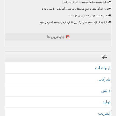
موبایلی که به ساعت هوشمند تبدیل می شود
اوپن ای آی بهای ترجیح کارمندان خارجی به آمریکایی را می پردازد
متا از نخست وزیر هند پوزش خواست
دقیقا به اندازه مصرف ترافیک بین الملل از حجم بسته کسر می شود
جدیدترین ها
تگها
ارتباطات
شركت
دانش
تولید
اینترنت