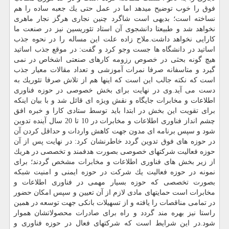
فوق را خوب توضیح میدهد اما در عمل حتی یك جعبه ساده را هم
نساخته است؛ بدیهی است شاگرد چنین نجاری هرگز نجار ماهری
نخواهد شد و طبیعتا دانشجوی آن استاد تئوریسین نیز در صنعت ما
كارایی نخواهد داشت.ملاح زاده علت این مساله را در نحوه جذب
اساتید در دانشگاه ها جست وجو كرد و گفت: در موقع جذب اساتید
هیچ گونه بحثی در خصوص رزومه كارهای صنعتی اشخاص در نمی
گیرد و متاسفانه صرفا نمرات آموزشی و تعداد مقالات معیار جذب
است كه نكته جالب این است كه اینها هم از تلاش صرفا تئوریك به
دست می آید.وی در نهایت برای بخش خصوصی در حوزه فناوری
اطلاعات و مخابرات جایگاه و نقش ویژه ای قائل شد و با بیان اینكه
برای تقویت این بخش در ابتدا باید توسط ستادی كارا و خبره افق
چشم انداز فناوری اطلاعات و مخابرات در 10 تا 20 سال آینده تدوین
شود و سپس برنامه ای مدون جهت كاهش واردات و حداقل كردن آن
در حوزه های فوق تدوین گردد خاطرنشان كرد: در نهایت پس از آن
حوزه فعالیت شركتهای خصوصی بصورت هدفمند و تخصصی در هریك
از زیر بخش های فناوری اطلاعات و مخابرات مشخص گردند؛ برای
نمونه در حوزه فعالیت یك شركت در حوزه ایمنی و امنیت شبكه
بصورت تخصصی كه حوزه بسیار مهمی در فناوری اطلاعات و
مخابرات است حمایتهای مادی لازم از آن تعیین و سپس امكان حضور
در تمامی مناقصات را یافته و از تسهیلات بانكی جهت توسعه در همین
راستا نیز بهره مند گردد و راه برای صادرات محصولاتشان هموار
شود.در این شرایط است كه شركتهای فعال در حوزه فناوری و