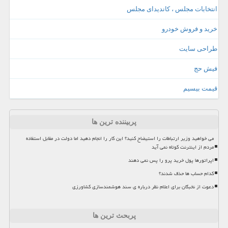
انتخابات مجلس ، کاندیدای مجلس
خرید و فروش خودرو
طراحی سایت
فیش حج
قیمت بیسیم
پربیننده ترین ها
می خواهید وزیر ارتباطات را استیضاح کنید؟ این کار را انجام دهید اما دولت در مقابل استفاده
مردم از اینترنت کوتاه نمی آید
اپراتورها پول خرید پرو را پس نمی دهند
کدام حساب ها حذف شدند؟
دعوت از نخبگان برای اعلام نظر درباره ی سند هوشمندسازی کشاورزی
پربحث ترین ها