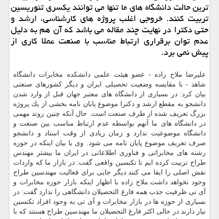
ترین حالت دانشگاه های ما تنها می توانند یكسری تئوریسین
تربیت كنند. خروجی اغلب پروژه های كارشناسی، ارشد و
حتی دكترا در نهایت چند مقاله می باشد كه آن هم به دلیل
عدم توان برقراری ارتباط مناسب با صنعت عملا كاری از
پیش نمی برد.
علیرضا ملاح زاده - عضو هیئت علمی دانشكده مخابرات دانشگاه
شاهد - با مقایسه وضعیت تحصیلی ایران و دیگر كشورهای صنعتی
بیان كرد: در بسیاری از دانشگاه های معتبر جهان قبل از وارد شدن
دانشجو به مقطع ارشد و دكترا موضوع پایان نامه بخشی از یك پروژه
بزرگ تعریف شده از طرف صنعت است. حال آنكه چنین روند مهمی
در دانشگاه های ما آنهم بواسطه عدم ارتباط مناسب بین صنعت و
دانشگاه موضوعیت ندارد و زمان زیادی از وقت استاد و دانشجو
صرف تعریف موضوع پایان نامه می شود. وی با بیان اینكه در حوزه
رشته های مخابراتی و فناوری اطلاعاتی در ایران ما بیشتر مهندس
طراح تربیت كرده ایم تا تكنسین واقعی گفت: در بازار ما كه واردات
نقش اصلی را ایفا می كنند دیگر جایی برای فعالیت مهندسین طراح
وجود نخواهد داشت.ملاح زاده با اظهار اینكه بازار حوزه مخابرات و
آی تی ظرفیت جذب همه فارغ التحصیلان دانشگاهی را ندارد گفت: در
بسیاری از حوزه ها در بازار مخابرات و آی تی به وجود افراد تكنسین
نیاز دارند در حالی اكثر فارغ التحصیلان ما مهندسین طراح هستند كه با