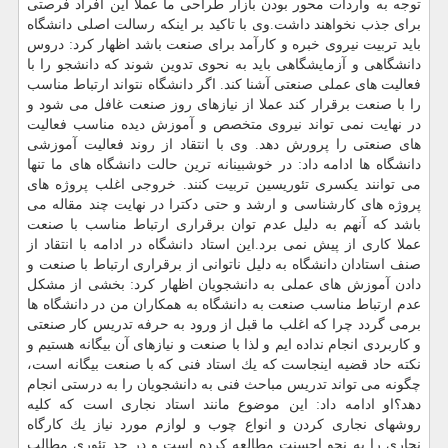
توجه به واردات محور بودن بازار طراحی ما عملا این افراد فرصتی
برای جذب نخواهند داشت.وی با تاكید بر اینكه رسالت اصلی دانشگاه
باید تربیت نیروی خبره و كارآمد برای صنعت باشد اظهار كرد: دروس
دانشگاهی و آزمایشگاهی باید به نحوی تدوین شوند كه دانشجو را با
فعالیت های عملی صنعتی آشنا كند. اگر دانشگاه نتواند ارتباط مناسب
را با صنعت برقرار كند عملا از نیازهای روز صنعت غافل می شود و
در نهایت نمی تواند نیروی متخصص و آموزش دیده مناسب فعالیت
های صنعتی را پرورش دهد. وی با انتقاد از روند فعالیت آموزشی
دانشگاه ها ادامه داد: در خوشبینانه ترین حالت دانشگاه های ما تنها
می توانند یكسری تئوریسین تربیت كنند. خروجی اغلب پروژه های
پروژه های كارشناسی و ارشد و حتی دكترا در نهایت چند مقاله می
باشد كه آنهم به دلیل عدم توان برقراری ارتباط مناسب با صنعت
عملا كاری از پیش نمی برد.این استاد دانشگاه در ادامه با انتقاد از
صنف استادان دانشگاه به دلیل ناتوانی از برقراری ارتباط با صنعت و
دادن آموزش های عملی به دانشجویان اظهار كرد: بخشی از مشكل
عدم ارتباط مناسب صنعت به دانشگاه به همكاران من در دانشگاه ها
برمی گردد چرا كه اغلب ما قبل از ورود به حرفه تدریس كار صنعتی
و كاربردی انجام نداده ایم و لذا با صنعت و نیازهای آن بیگانه هستیم و
نكته حاد قضیه اینجاست كه یك استاد فنی كه با صنعت بیگانه است،
چگونه می تواند تدریس مباحث فنی به دانشجویان را به درستی انجام
دهد؟او ادامه داد: این موضوع مانند استاد نجاری است كه كلیه
روشهای نجاری كردن و انواع چوب و لوازم مورد نیاز یك كارگاه
نجاری را به نحو احسنت مطالعه كرده است و در حد تئوری مطالب