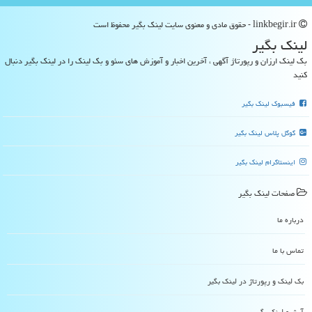
linkbegir.ir - حقوق مادی و معنوی سایت لینك بگیر محفوظ است
لینك بگیر
بک لینک ارزان و رپورتاژ آگهی ، آخرین اخبار و آموزش های سئو و بک لینک را در لینک بگیر دنبال
کنید
فیسبوک لینک بگیر
گوگل پلاس لینک بگیر
اینستاگرام لینک بگیر
صفحات لینك بگیر
درباره ما
تماس با ما
بک لینک و رپورتاژ در لینك بگیر
آرشیو لینك بگیر