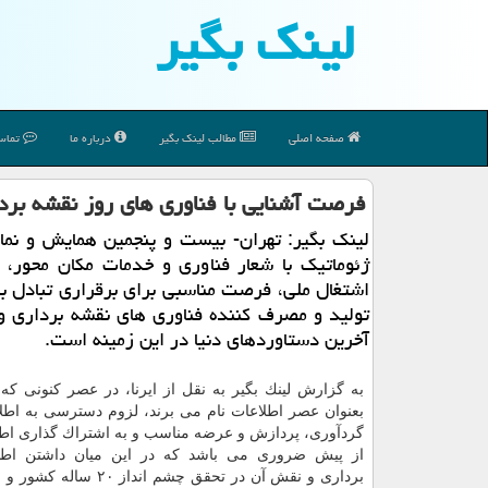
لینك بگیر
صفحه اصلی
مطالب لینك بگیر
درباره ما
تماس 
فرصت آشنایی با فناوری های روز نقشه بردا
لینك بگیر: تهران- بیست و پنجمین همایش و نما
ژئوماتیك با شعار فناوری و خدمات مكان محور، 
اشتغال ملی، فرصت مناسبی برای برقراری تبادل ب
تولید و مصرف كننده فناوری های نقشه برداری و 
آخرین دستاوردهای دنیا در این زمینه است.
به گزارش لینك بگیر به نقل از ایرنا، در عصر كنونی كه 
بعنوان عصر اطلاعات نام می برند، لزوم دسترسی به اطلاع
گردآوری، پردازش و عرضه مناسب و به اشتراك گذاری اطل
از پیش ضروری می باشد كه در این میان داشتن اطل
برداری و نقش آن در تحقق چشم انداز