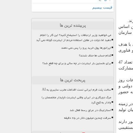
قیمت بیسیم
د.
پربیننده ترین ها
ین اساس
 سازمان
می خواهید وزیر ارتباطات را استیضاح کنید؟ این کار را انجام
دهید اما دولت در مقابل استفاده مردم از اینترنت کوتاه نمی آید
 با هدف
اپراتورها پول خرید پرو را پس نمی دهند
 فناوری
کدام حساب ها حذف شدند؟
وی اضافه كرد: با عنایت به غنای نمایشگاه، تعداد زیادی مقابله به دبیرخانه ارسال شد كه پس از داوری 127 مقاله پذیرفته شد كه از این تعداد 47
برای نخستین بار اینترنت در چه سالی و برای چه قطع شد؟
 23 كارگاه تخصصی هم با مشاركت
عات روز
پربحث ترین ها
دولتی و
ساخت پلت فرم ایرانی تست اقدامات مخرب سایبری به AI
عه حضور
مرگ دورکاری در ایران وقتی اینترنت ناپایدار متخصصان را
وادار به کوچ کرد
ر زمینه
استارلینک در عراق رسما فعال شد
ن تولید
سرقت چندین میلیون دلار در ۲۵ دقیقه
ر دارند
مستقیمی