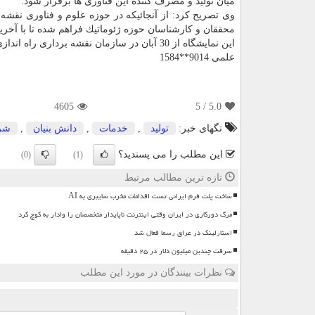
میان تولید و مصرف كننده این فناوری ها برقرار شود.
وی تصریح كرد: از آنجائیكه در حوزه علوم و فناوری نق
محققان و كارشناسان حوزه ژئوماتیك فراهم شده تا با آخرین 
این نمایشگاه از 30 آبان در سازمان نقشه برداری راه اندازی شد و تا دوم آذر ادامه دارد.
علمی 9014**1584
4605
/ 5
5.0
تگهای خبر:
تولید
,
خدمات
,
دانش بنیان
,
شر
این مطلب را می پسندید؟
(0)
(1)
تازه ترین مطالب مرتبط
ساخت پلت فرم ایرانی تست اقدامات مخرب سایبری به AI
مرگ دورکاری در ایران وقتی اینترنت ناپایدار متخصصان را وادار به کوچ کرد
استارلینک در عراق رسما فعال شد
سرقت چندین میلیون دلار در ۲۵ دقیقه
نظرات بینندگان در مورد این مطلب
ن