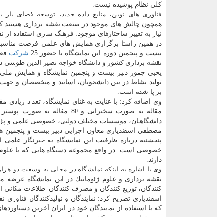
كلی نظام پوشیده نیست.
فناوری های نوین، منابع داده جدید، توسعه فضای باز بر
همچون چالش های موجود در صنعت نقشه برداری هستند ك
نیاز به تغییر ساختارهای موجود، فرهنگ سازی استفاده از 
در همین راستا برگزاری همایش های علمی فرصت مناسبی 
بیست و پنجمین دوره این نمایشگاه با حضور 25
شركت
فعا
نقشه برداری كشور و دانشگاه خواجه نصیر الدین طوسی د
یحیی جمور دبیر بیست و پنجمین نمایشگاه و همایش ملی ژ
تولید نشاط در بین دانشجویان، اساتید و متخصصان و جه
بر پا شده است.
دانشگاهیان، موسسات مختلف دولتی، خصوصی علمی و پژو
مصطفی اسفندیاری معاون اجرایی دبیر بیست و پنجمین ه
پنجشنبه درباره ظرفیت این نمایشگاه به خبرنگار علمی ا
خصوصی است. در واقع مجموعه دستگاه هایی كه با علوم ژ
دارند.
وی با اشاره به اینكه نمایشگاه در محلی به وسعت دو هزا
نقشه برداری و علوم ژئوماتیك در این نمایشگاه عرضه م
كنندگان، توزیع كنندگان و مصرف كنندگان اطلاعات مكانی 
اسفندیاری تصریح كرد: نمایندگان و تولیدكنندگان فناوری 
كه با استفاده از نمایندگان خود در ایران آخرین دستاورده