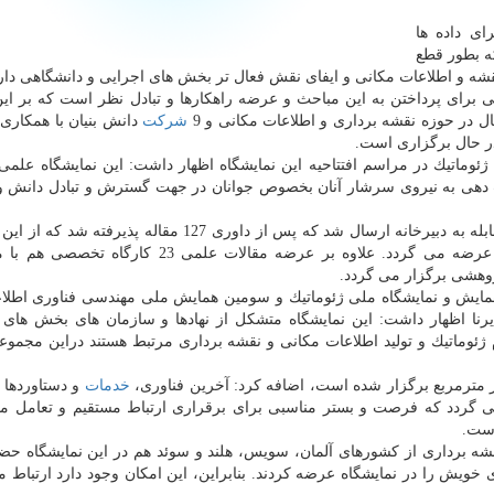
ای داده ها
ه بطور قطع
نقشه و اطلاعات مكانی و ایفای نقش فعال تر بخش های اجرایی و دانشگاهی دارن
برای پرداختن به این مباحث و عرضه راهكارها و تبادل نظر است كه بر ا
ل در حوزه نقشه برداری و اطلاعات مكانی و 9
شركت
دانش بنیان با همكاری
ر حال برگزاری است.
ئوماتیك در مراسم افتتاحیه این نمایشگاه اظهار داشت: این نمایشگاه علمی
ت دهی به نیروی سرشار آنان بخصوص جوانان در جهت گسترش و تبادل دانش و
مقاله به صورت سخنرانی و 80 مقاله به صورت پوستر عرضه می گردد. علاوه بر عرضه مقالات علمی
هشی برگزار می گردد.
مایش و نمایشگاه ملی ژئوماتیك و سومین همایش ملی مهندسی فناوری اطلا
یرنا اظهار داشت: این نمایشگاه متشكل از نهادها و سازمان های بخش های 
ئوماتیك و تولید اطلاعات مكانی و نقشه برداری مرتبط هستند دراین مجمو
ر مترمربع برگزار شده است، اضافه كرد: آخرین فناوری،
خدمات
و دستاوردها د
ی گردد كه فرصت و بستر مناسبی برای برقراری ارتباط مستقیم و تعامل میا
است.
نقشه برداری از كشورهای آلمان، سویس، هلند و سوئد هم در این نمایشگاه حضو
ای خویش را در نمایشگاه عرضه كردند. بنابراین، این امكان وجود دارد ارتباط 