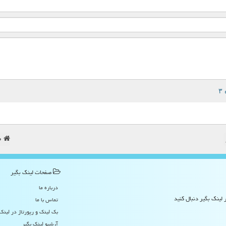
ص
صفحات لینك بگیر
درباره ما
 لینک بگیر دنبال کنید
تماس با ما
بک لینک و رپورتاژ در لینك
آرشیو لینك بگیر