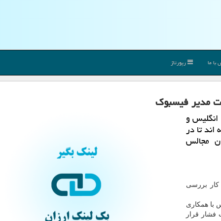
با ما
رپورتاژ
ست مدیر فیسبوك
انگلیس و
اند تا در
ان مجالس
 كار بررسی
س با همكاری
 فشار قرار