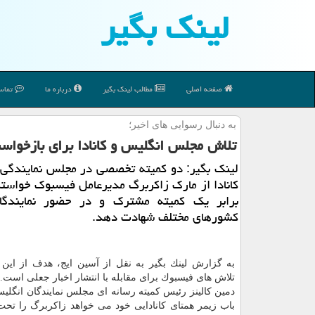
لینك بگیر
صفحه اصلی
مطالب لینك بگیر
درباره ما
تماس 
به دنبال رسوایی های اخیر؛
تلاش مجلس انگلیس و كانادا برای بازخوا
لینك بگیر: دو كمیته تخصصی در مجلس نمایندگی 
كانادا از مارك زاكربرگ مدیرعامل فیسبوك خواسته 
برابر یك كمیته مشترك و در حضور نمایندگ
كشورهای مختلف شهادت دهد.
به گزارش لینك بگیر به نقل از آسین ایج، هدف از این
تلاش های فیسبوك برای مقابله با انتشار اخبار جعلی است.
دمین كالینز رئیس كمیته رسانه ای مجلس نمایندگان انگلی
باب زیمر همتای كانادایی خود می خواهد زاكربرگ را تحت