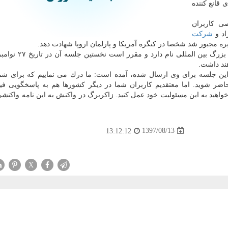
قانع كننده
ی كاربران
اد و
شركت
غیره مجبور شد شخصا در كنگره آمریكا و پارلمان اروپا شهادت دهد.
كمیته ای كه زاكربرگ باید در برابر آن شهادت دهد، كمیته 
ند داشت.
ین جلسه برای وی ارسال شده، آمده است: ما درك می نماییم كه برای شم
ر شوید. اما معتقدیم كاربران شما در دیگر كشورها هم به پاسخگویی فی
خواهید به این مسئولیت خود عمل كنید. زاكربرگ در واكنش به این نامه واكنشی
1397/08/13
13:12:12
X