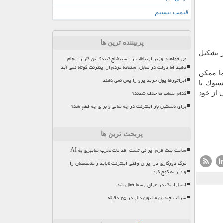
قیمت بیسیم
پربیننده ترین ها
بزرگ بین المللی نام دارد و مقرر است نخستین جلسه آن در تاریخ ۲۷ نوامبر تشكیل
می خواهید وزیر ارتباطات را استیضاح کنید؟ این کار را انجام
دهید اما دولت در مقابل استفاده مردم از اینترنت کوتاه نمی آید
ا ممكن
اپراتورها پول خرید پرو را پس نمی دهند
سبوك با
کدام حساب ها حذف شدند؟
 از خود
برای نخستین بار اینترنت در چه سالی و برای چه قطع شد؟
پربحث ترین ها
ساخت پلت فرم ایرانی تست اقدامات مخرب سایبری به AI
مرگ دورکاری در ایران وقتی اینترنت ناپایدار متخصصان را
وادار به کوچ کرد
استارلینک در عراق رسما فعال شد
سرقت چندین میلیون دلار در ۲۵ دقیقه