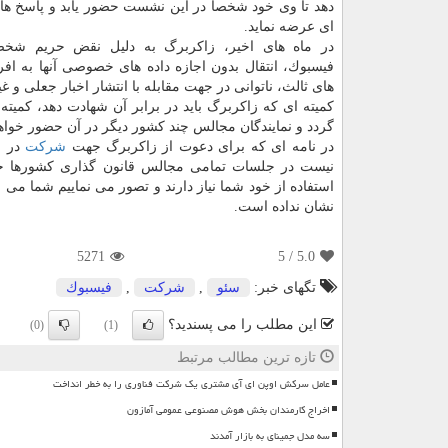
دهد تا وی خود شخصا در این نشست حضور یابد و پاسخ های 
ای عرضه نماید.
در ماه های اخیر، زاكربرگ به دلیل نقض حریم شخص
فیسبوك، انتقال بدون اجازه داده های خصوصی آنها به افر
های ثالث، ناتوانی در جهت مقابله با انتشار اخبار جعلی و 
گردد و نمایندگان مجالس چند كشور دیگر در آن حضور خواه
در نامه ای كه برای دعوت از زاكربرگ جهت
شركت
در ا
نیست در جلسات تمامی مجالس قانون گذاری كشورها حاض
استفاده از خود شما نیاز دارند و تصور می نماییم شما می 
نشان نداده است.
5271
/ 5
5.0
تگهای خبر:
سئو
,
شركت
,
فیسبوك
این مطلب را می پسندید؟
(0)
(1)
تازه ترین مطالب مرتبط
عامل سرکش اوپن ای آی مشتری یک شرکت فناوری را به خطر انداخت
اخراج کارمندان بخش هوش مصنوعی عمومی آمازون
سه مدل جمینای به بازار آمدند