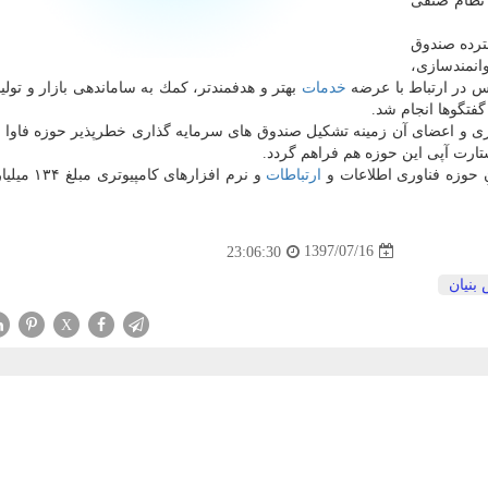
نظام صنفی
رده صندوق
انمندسازی،
پس در ارتباط با عرضه
خدمات
بهتر و هدفمندتر، كمك به ساماندهی بازار و تولی
فتگوها انجام شد.
ری و اعضای آن زمینه تشكیل صندوق های سرمایه گذاری خطرپذیر حوزه فاوا د
ارت آپی این حوزه هم فراهم گردد.
ِ حوزه فناوری اطلاعات و
ارتباطات
و نرم افزارهای كامپ
1397/07/16
23:06:30
بنیان
X