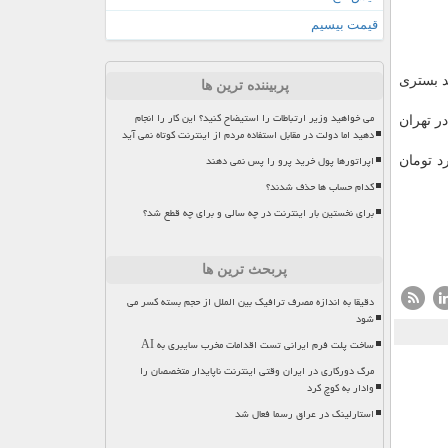
قیمت بیسیم
د بستری
پربیننده ترین ها
می خواهید وزیر ارتباطات را استیضاح کنید؟ این کار را انجام
ر تهران
دهید اما دولت در مقابل استفاده مردم از اینترنت کوتاه نمی آید
اپراتورها پول خرید پرو را پس نمی دهند
یوتری مبلغ ۱۳۴ میلیارد تومان
کدام حساب ها حذف شدند؟
برای نخستین بار اینترنت در چه سالی و برای چه قطع شد؟
پربحث ترین ها
دقیقا به اندازه مصرف ترافیک بین الملل از حجم بسته کسر می
شود
ساخت پلت فرم ایرانی تست اقدامات مخرب سایبری به AI
مرگ دورکاری در ایران وقتی اینترنت ناپایدار متخصصان را
وادار به کوچ کرد
استارلینک در عراق رسما فعال شد