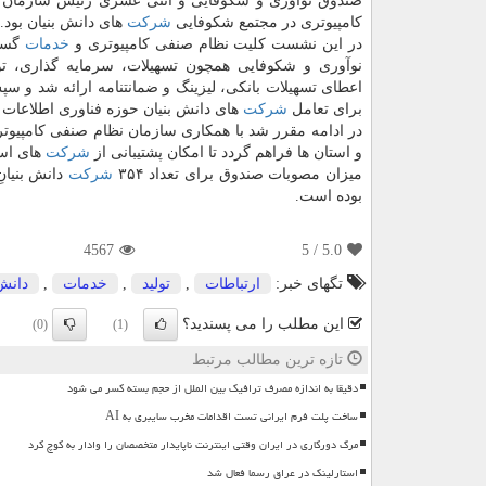
صندوق نوآوری و شكوفایی و اثنی عشری رئیس سازمان 
كامپیوتری در مجتمع شكوفایی
شركت
های دانش بنیان بود.
در این نشست كلیت نظام صنفی كامپیوتری و
خدمات
گست
نوآوری و شكوفایی همچون تسهیلات، سرمایه گذاری، تو
اعطای تسهیلات بانكی، لیزینگ و ضمانتنامه ارائه شد و س
برای تعامل
شركت
های دانش بنیان حوزه فناوری اطلاعات گ
در ادامه مقرر شد با همكاری سازمان نظام صنفی كامپیوت
و استان ها فراهم گردد تا امكان پشتیبانی از
شركت
های است
میزان مصوبات صندوق برای تعداد ۳۵۴
شركت
دانش بنیان
بوده است.
4567
/ 5
5.0
تگهای خبر:
ارتباطات
,
تولید
,
خدمات
,
دانش 
این مطلب را می پسندید؟
(0)
(1)
تازه ترین مطالب مرتبط
دقیقا به اندازه مصرف ترافیک بین الملل از حجم بسته کسر می شود
ساخت پلت فرم ایرانی تست اقدامات مخرب سایبری به AI
مرگ دورکاری در ایران وقتی اینترنت ناپایدار متخصصان را وادار به کوچ کرد
استارلینک در عراق رسما فعال شد