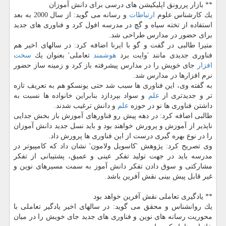
** بازار پررونق اپلیكیشن های درسی برای دانش آموزان
یك كارشناس علوم
ارتباطات
و رسانه می گوید: از سال 2000 به بعد
استفاده از تخته سیاه و گچ در مدرسه افول كرد و فناوری های جدید
برای حضور در مدارس طراحی شد.
متیرا طالبی در گفت و گو با ایرنا اضافه كرد: در سالهای اخیر هم
فناوری جدیدی مانند 'وایت برد
هوشمند
تعاملی' بعنوان یك
سخت
افزار
جای خویش را در مدارس پیشرفته باز كرد و زمینه ساز حضور
نرم افزارها در مدارس شد.
به گفته وی، این فناوری ها سبب شد حتی یونسكو هم به تعریف تازه
تر و جدیدتری از
علم
و سواد بپردازد بنابراین خانواده ها نسبت به
داشتن فناوری ها نو در حوزه
علم
و دانش ترغیب شدند.
طالبی اضافه كرد: در دهه پیش رو فناورهای آموزش باز بخش جدایی
ناپذیر از آموزش و پرورش خواهند بود و باید نسل جدید دانش آموزان
را در نوع بهره گیری درست از این فناوری ها پرورش داد.
وی تصریح كرد: پژوهش 'كاسویل ولامون' نشان داد كه كامپیوتر در
مدرسه باید در جهت تولید تفكر عینی و عمیق، پشتیبانی از تفكر
مشاركتی و سوق دادن تفكر دانش آموز به سمت مسیرهای نوین و
غیر قابل پیش بینی نقش آفرین باشد.
** یادگیری تعاملی نقش آفرین خواهد بود
یك روانشناس و محقق می گوید: در سالهای اخیر یادگیر تعاملی با
محوریت رسانه های نوین و فناوری های جدید جای خویش را در میان