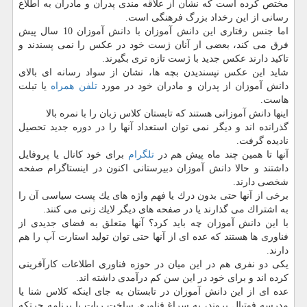
مختص كرده است كه نشان از علاقه مندی پدران و مادران به اطلاع
رسانی از این رخداد بزرگ فرهنگی است.
اما جنس رفتاری این دانش آموزان با دانش آموزان 10 سال پیش
فرق می كند، بعضی از آنان ژست خود در عكس را نمی پسندند و
تاكید دارند عكس جدید با ژست تازه تری بگیرند.
شاید این عكس نپسندیدن بچه ها، نشان از سواد رسانه ای بالای
دانش آموزان از پدران و مادران خود در مورد
تلفن همراه
یا تبلت
هاست.
اینها دانش آموزانی هستند كه تابستان كلاس زبان را با نمره بالا
گذرانده اند و دیگر نمی توان استعداد آنها را در دوره جدید تحصیل
نادیده گرفت.
آنها تا همین چند ماه پیش هم در
تلگرام
برای خود كانال یا پروفایل
داشتند و حالا دانش آموزان دبیرستانی اكنون در اینستاگرام صفحه
شخصی دارند.
برخی از آنها حتی بدون درك یا فهم واژه های یك پست سیاسی آن را
به اشتراك می گذارند یا در صفحه های دیگر لایك زنی می كنند.
با این دانش آموزان چه باید كرد؟ آنها متعلق به فضای جدیدی از
فناوری ها هستند كه عده ای از آنها حتی توان تولید استارت آپ را هم
دارند.
یكی دو نفری هم در این میان در حوزه فناوری اطلاعات كارآفرینی
كرده اند و برای خود در این سن كم درآمدی داشته اند.
عده ای از این دانش آموزان در تابستان به جای اینكه كلاس شنا یا
مدرسه فوتبال بروند، به سراغ فناوری ساخت ربات یا برنامه چرتكه