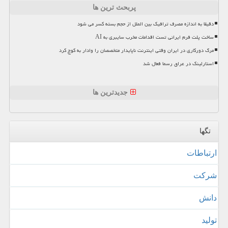
پربحث ترین ها
دقیقا به اندازه مصرف ترافیک بین الملل از حجم بسته کسر می شود
ساخت پلت فرم ایرانی تست اقدامات مخرب سایبری به AI
مرگ دورکاری در ایران وقتی اینترنت ناپایدار متخصصان را وادار به کوچ کرد
استارلینک در عراق رسما فعال شد
جدیدترین ها
تگها
ارتباطات
شركت
دانش
تولید