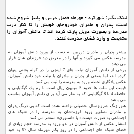
لینك بگیر: شهركرد - مهرماه فصل درس و پاییز شروع شده
است، پدران و مادران خودروهای خویش را تا كنار درب
مدرسه و بصورت دوبل پارك كرده اند تا دانش آموزان را
مشایعت و وارد فضای مدرسه كنند.
بیشتر پدران و مادران دوربین به دست از ورود دانش آموزان به
مدرسه عكس می گیرند و آنها را در معرض دید فرزندان شان قرار
می دهند.
برخی از دانش آموزان تبلت های 7 اینچی را در كوله پشتی پنهان
كرده اند، اما بعضی از پدران و مادران با تبلت خود دانش آموزان،
عكس یادگاری لحظه ورود به مدرسه را ثبت می كنند.
قیمت این تبلت ها حدود 5 میلیون ریال است با رم یك گیگابایتی و
حافظه 4 تا 8 گیگابایتی كه به نظر می آید برای دانش آموزان مناسب
می باشد.
هنوز زنگ شروع سال تحصیلی نواخته نشده است كه بی درنگ پدران
و مادران تصاویر ورود فرزندشان به مدرسه را در شبكه های
اجتماعی به صورت «پست» یا «استوری» منتشر می كنند.
انتشار عكس از دانش آموزان در بدو ورود به مدرسه حجم زیادی از
فضای شبكه های اجتماعی را در روز یكم مهرماه سال 97 به خود