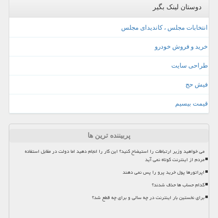
دوستان لینک بگیر
انتخابات مجلس ، کاندیدای مجلس
خرید و فروش خودرو
طراحی سایت
فیش حج
قیمت بیسیم
پربیننده ترین ها
می خواهید وزیر ارتباطات را استیضاح کنید؟ این کار را انجام دهید اما دولت در مقابل استفاده
مردم از اینترنت کوتاه نمی آید
اپراتورها پول خرید پرو را پس نمی دهند
کدام حساب ها حذف شدند؟
برای نخستین بار اینترنت در چه سالی و برای چه قطع شد؟