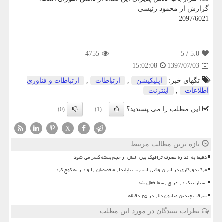
گزارش از محمود رئیسی
2097/6021
4755
/ 5
5.0
1397/07/03
15:02:08
تگهای خبر:
اپلیكیشن
,
ارتباطات
,
ارتباطات و فناوری
اطلاعات
,
اینترنت
این مطلب را می پسندید؟
(0)
(1)
X
تازه ترین مطالب مرتبط
دقیقا به اندازه مصرف ترافیک بین الملل از حجم بسته کسر می شود
مرگ دورکاری در ایران وقتی اینترنت ناپایدار متخصصان را وادار به کوچ کرد
استارلینک در عراق رسما فعال شد
سرقت چندین میلیون دلار در ۲۵ دقیقه
نظرات بینندگان در مورد این مطلب