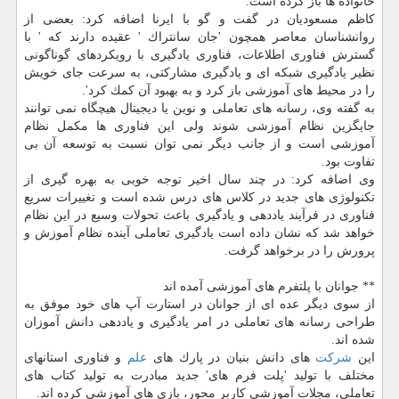
خانواده ها باز كرده است.
كاظم مسعودیان در گفت و گو با ایرنا اضافه كرد: بعضی از
روانشناسان معاصر همچون 'جان سانتراك ' عقیده دارند كه ' با
گسترش فناوری اطلاعات، فناوری یادگیری با رویكردهای گوناگونی
نظیر یادگیری شبكه ای و یادگیری مشاركتی، به سرعت جای خویش
را در محیط های آموزشی باز كرد و به بهبود آن كمك كرد'.
به گفته وی، رسانه های تعاملی و نوین یا دیجیتال هیچگاه نمی توانند
جایگزین نظام آموزشی شوند ولی این فناوری ها مكمل نظام
آموزشی است و از جانب دیگر نمی توان نسبت به توسعه آن بی
تفاوت بود.
وی اضافه كرد: در چند سال اخیر توجه خوبی به بهره گیری از
تكنولوژی های جدید در كلاس های درس شده است و تغییرات سریع
فناوری در فرآیند یاددهی و یادگیری باعث تحولات وسیع در این نظام
خواهد شد كه نشان داده است یادگیری تعاملی آینده نظام آموزش و
پرورش را در برخواهد گرفت.
** جوانان با پلتفرم های آموزشی آمده اند
از سوی دیگر عده ای از جوانان در استارت آپ های خود موفق به
طراحی رسانه های تعاملی در امر یادگیری و یاددهی دانش آموزان
شده اند.
این
شركت
های دانش بنیان در پارك های
علم
و فناوری استانهای
مختلف با تولید 'پلت فرم های' جدید مبادرت به تولید كتاب های
تعاملی، مجلات آموزشی كاربر محور، بازی های آموزشی كرده اند.