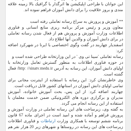
این جوانان با طراحی اپلیكیشن ها اثرگذار با گرافیك بالا زمینه علاقه
مندی و بروز خلاقیت را برای دانش آموزان فراهم نموده اند.
** آموزش و پرورش به سراغ رسانه تعاملی رفته است
معاون وزیر و رئیس مركز برنامه ریزی منابع انسانی و فناوری
اطلاعات وزارت آموزش و پرورش هم از فعال شدن رسانه تعاملی
در برای دانش آموزان و والدین آنها اطلاع داد.
اسفندیار چهاربند در گفت وگوی اختصاصی با ایرنا در شهركرد اضافه
كرد:
رسانه تعاملی 'سینا تی وی ' در این وزارتخانه طراحی شده است و
در حوزه فناوری اطلاعات به منظور گسترش تعامل وزارتخانه با
اولیای دانش آموزان، این رسانه به آدرس http: //sinatv.medu.ir/ فعال
گشته است.
وی خاطرنشان كرد: این رسانه با استفاده از اینترنت مجانی برای
تمامی اولیای دانش آموزان در استانهای كشور قابل دریافت است.
چهاربند اضافه كرد: از این پس، بحث آموزش خانواده، آموزش
مدیران و برگزاری دوره های الكترونیكی ضمن خدمت معلمان با
استفاده از این رسانه انجام می گردد.
به گفته وی، زیرساخت های این رسانه تعاملی در وزارت آموزش و
پرورش فراهم و آماده شده و امید است در اجرای ماده 67 قانون
برنامه ششم توسعه با همكاری وزارت
ارتباطات
و فناوری اطلاعات
زیرساخت های این رسانه در روستاها و شهرهای زیر 20 هزار نفر هم