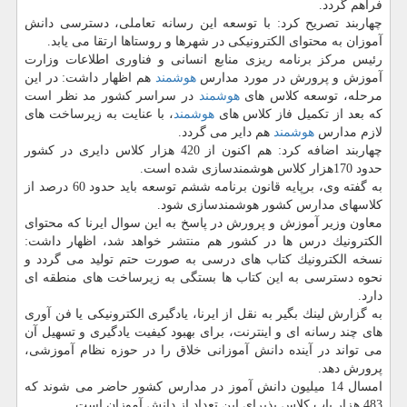
فراهم گردد.
چهاربند تصریح كرد: با توسعه این رسانه تعاملی، دسترسی دانش
آموزان به محتوای الكترونیكی در شهرها و روستاها ارتقا می یابد.
رئیس مركز برنامه ریزی منابع انسانی و فناوری اطلاعات وزارت
آموزش و پرورش در مورد مدارس
هوشمند
هم اظهار داشت: در این
مرحله، توسعه كلاس های
هوشمند
در سراسر كشور مد نظر است
كه بعد از تكمیل فاز كلاس های
هوشمند
، با عنایت به زیرساخت های
لازم مدارس
هوشمند
هم دایر می گردد.
چهاربند اضافه كرد: هم اكنون از 420 هزار كلاس دایری در كشور
حدود 170هزار كلاس هوشمندسازی شده است.
به گفته وی، برپایه قانون برنامه ششم توسعه باید حدود 60 درصد از
كلاسهای مدارس كشور هوشمندسازی شود.
معاون وزیر آموزش و پرورش در پاسخ به این سوال ایرنا كه محتوای
الكترونیك درس ها در كشور هم منتشر خواهد شد، اظهار داشت:
نسخه الكترونیك كتاب های درسی به صورت حتم تولید می گردد و
نحوه دسترسی به این كتاب ها بستگی به زیرساخت های منطقه ای
دارد.
به گزارش لینك بگیر به نقل از ایرنا، یادگیری الكترونیكی یا فن آوری
های چند رسانه ای و اینترنت، برای بهبود كیفیت یادگیری و تسهیل آن
می تواند در آینده دانش آموزانی خلاق را در حوزه نظام آموزشی،
پرورش دهد.
امسال 14 میلیون دانش آموز در مدارس كشور حاضر می شوند كه
483 هزار باب كلاس پذیرای این تعداد از دانش آموزان است.