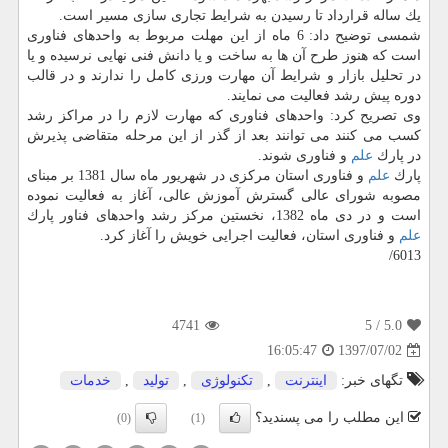
یك ساله قرارداد تا رسیدن به شرایط تجاری سازی مسیر است.
شمسی توضیح داد: 6 ماه از این مهلت مربوط به واحدهای فناوری
است كه هنوز طرح آن ها به ساخت و یا دانش فنی نهایی نرسیده و یا
در تحلیل بازار و شرایط آن مهارت ورزی كامل را ندارند و در قالب
دوره پیش رشد فعالیت می نمایند.
وی تصریح كرد: واحدهای فناوری كه مهارت لازم را در مراكز رشد
كسب می كنند می توانند بعد از گذر از این مرحله متقاضی پذیرش
در پارك
علم
و فناوری شوند.
پارك
علم
و فناوری استان مركزی در شهریور ماه سال 1381 بر مبنای
مصوبه شورای عالی گسترش آموزش عالی، آغاز به فعالیت نموده
است و در دی ماه 1382، نخستین مركز رشد واحدهای فناور پارك
علم
و فناوری استان، فعالیت اجرایی خویش را آغاز كرد.
6013/
4741
/ 5
5.0
1397/07/02
16:05:47
تگهای خبر:
اینترنت
,
تكنولوژی
,
تولید
,
خدمات
این مطلب را می پسندید؟
(0)
(1)