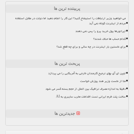
پربیننده ترین ها
می خواهید وزیر ارتباطات را استیضاح کنید؟ این کار را انجام دهید اما دولت در مقابل استفاده
مردم از اینترنت کوتاه نمی آید
اپراتورها پول خرید پرو را پس نمی دهند
کدام حساب ها حذف شدند؟
برای نخستین بار اینترنت در چه سالی و برای چه قطع شد؟
پربحث ترین ها
اوپن ای آی بهای ترجیح کارمندان خارجی به آمریکایی را می پردازد
متا از نخست وزیر هند پوزش خواست
دقیقا به اندازه مصرف ترافیک بین الملل از حجم بسته کسر می شود
ساخت پلت فرم ایرانی تست اقدامات مخرب سایبری به AI
جدیدترین ها