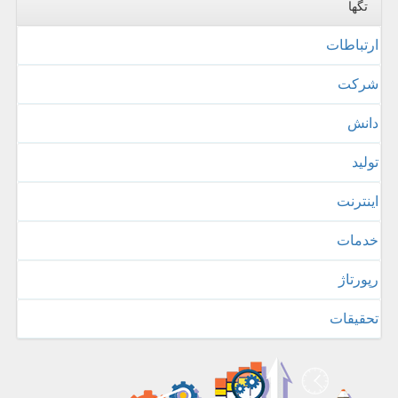
تگها
ارتباطات
شركت
دانش
تولید
اینترنت
خدمات
رپورتاژ
تحقیقات