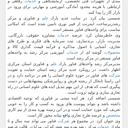
مندی از تجهیزات فنی تخصصی، آزمایشگاهی و
خدمات
رفاهی و
ارتباطی با هزینه محدود آمادگی آموزشی و مهارتی برای ورود در
بازار كار را پیدا كنند.
شمسی بیان كرد: در سایت جدید پارك
علم
و فناوری و مركز
رشدزیرساخت اینترنت از فیبر نوری تامین شده است كه امكانی
مناسب برای واحدهای فناور مستقر است.
وی خاطرنشان كرد: عرضه
خدمات
مشاوره حقوقی، بازرگانی،
مدیریت بازار، برندسازی، ثبت سرمایه های فكری و طرح های
تجاری، آشنایی با اصول مذاكره و فرآیند قیمت گذاری كالا و
محصولات
گوشه ای از
خدمات
آموزشی مركز رشد به واحدهای
فناور مستقر در مركز رشد است.
مدیرمركز رشد واحدهای فناور پارك
علم
و فناوری استان مركزی
اظهار داشت: در رویكرد جدید مركز رشد استان حمایت و تقویت
شركت
های فناور در حوزه علوم انسانی را هم در برنامه دارد و در
این راستا تابحال از رشته فرش و روانپزشكی پیشنهادهایی در دست
پیگیری است كه هدف از این مهم تبدیل ایده های علوم انسانی در راه
تجاری سازی و تولید ثروت است.
شمسی اضافه كرد: هر ایده مبتنی بر فناوری كه توجیه اقتصادی
داشته باشد و بتواند پیوست های ورود به كسب و كار را به خوبی
تعریف كند مورد حمایت است و در این زمینه بهره مندی از تیم كاری
متخصص
و عرضه طرح تجاری واقع بینانه محور كار است.
وی عنوان كرد: در مجموع هر
شركت
فناور می تواند سه سال و 6
ماه از
خدمات
مركز رشد بهره مند شود كه این مزایا در قالب عرضه