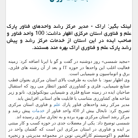
لینك بگیر: اراك - مدیر مركز رشد واحدهای فناور پارك
علم و فناوری استان مركزی اظهار داشت: 100 واحد فناور و
صاحب ایده در این استان از خدمات مركز رشد و پیش
رشد پارك علم و فناوری اراك بهره مند هستند.
«مجید شمسی» روز دوشنبه در گفت و گو با ایرنا اضافه كرد: زمینه
فعالیت اغلب این واحدها در حوزه IT و بعد از آن رشته های فلزی،
برق و اتوماسیون و شیمیایی است.
وی اظهار نمود: با عنایت به ظرفیت بالای استان مركزی بعنوان قطب
صنایع شیمیایی، فلزی و كشاورزی كشور انتظار می رود كه استقبال
صاحبان ایده در زمینه صنایع فلزی و شیمیایی بیوتكنولوژی، نانو و زیر
شاخه های كشاورزی متناسب با قابلیت های استانی افزایش یابد.
مدیر مركز رشد واحدهای فناور پارك
علم
و فناوری استان مركزی
تصریح كرد: تابحال بیش از 450 واحد فناور از
خدمات
پیش رشد و
مركز رشد استان مركزی بهره برده و به تجاری سازی رسیده اند.
شمسی توضیح داد: یكی از معضلات جدی در حوزه كسب و كار مبتنی
بر ایده و فناوری در استان مركزی این است كه گفتمان واحد در
مفاهیم و اكوسیستم كارآفرینی نوین در مجموعه مدیریتی و زنجیره