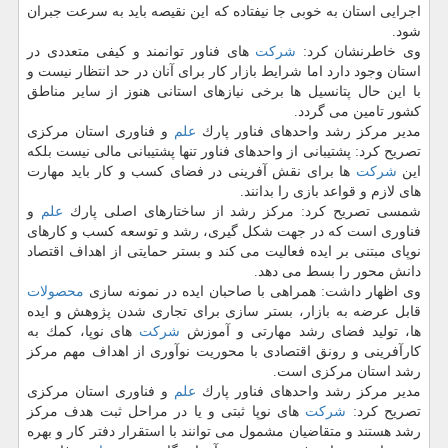
اجرایی استان به خوبی جا نیفتاده كه این نقیصه باید به سرعت جبران
شود.
وی خاطرنشان كرد:
شركت
های فناور توانمند و كیفی متعددی در
استان وجود دارد اما شرایط بازار كار برای آنان در حد انتظار نیست و
با این حال پتانسیل ها برخی نیازهای استانی هنوز از سایر مناطق
كشور تامین می گردد.
مدیر مركز رشد واحدهای فناور پارك
علم
و فناوری استان مركزی
تصریح كرد: پشتیبانی از واحدهای فناور تنها پشتیبانی مالی نیست بلكه
این
شركت
ها برای نقش آفرینی در فضای كسب و كار باید مهارت
های لازم و قواعد بازی را بدانند.
شمسی تصریح كرد: مركز رشد از ساختارهای اصلی پارك
علم
و
فناوری است كه در جهت شكل گیری، رشد و توسعه كسب و كارهای
نوپای مبتنی بر ایده فعالیت می كند و بستر حمایتی از اهداف اقتصاد
دانش محور را بسط می دهد.
وی اظهار داشت: همراهی با صاحبان ایده در نمونه سازی
محصولات
قابل عرضه به بازار، بستر سازی برای تجاری شدن پژوهش و ایده
ها، تولید فضای رشد مهارتی و آموزش
شركت
های نوپا، كمك به
كارآفرینی و رونق اقتصادی با محوریت نوآوری از اهداف مهم مركز
رشد استان مركزی است.
مدیر مركز رشد واحدهای فناور پارك
علم
و فناوری استان مركزی
تصریح كرد:
شركت
های نوپا ثبتی و یا در مراحل ثبت هدف مركز
رشد هستند و متقاضیان مشمول می توانند با استقرار دفتر كار و بهره