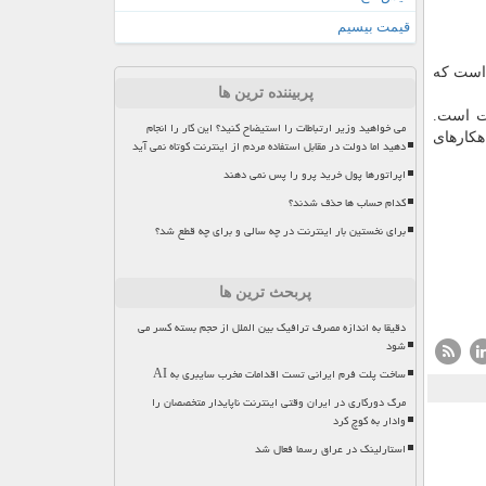
قیمت بیسیم
 است كه
پربیننده ترین ها
شت است.
می خواهید وزیر ارتباطات را استیضاح کنید؟ این کار را انجام
هكارهای
دهید اما دولت در مقابل استفاده مردم از اینترنت کوتاه نمی آید
اپراتورها پول خرید پرو را پس نمی دهند
کدام حساب ها حذف شدند؟
برای نخستین بار اینترنت در چه سالی و برای چه قطع شد؟
پربحث ترین ها
دقیقا به اندازه مصرف ترافیک بین الملل از حجم بسته کسر می
شود
ساخت پلت فرم ایرانی تست اقدامات مخرب سایبری به AI
مرگ دورکاری در ایران وقتی اینترنت ناپایدار متخصصان را
وادار به کوچ کرد
استارلینک در عراق رسما فعال شد