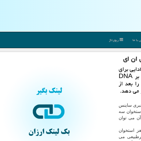
با ما
رپورتاژ
 ان ای
دایی برای
نخستین بار موفق به توسعه یك آزمایش مبتنی بر DNA
ا بعد از
 می دهد.
 خبری ساینس
ستخوان سه
 آن می توان
ز استخوان
رطبیعی می