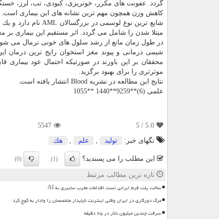
گردد. عفونت های مكرر، خونریزی، كبودی، تب، لرز، خستگی
كاهش وزن همچون مهم ترین نشانه های این بیماری است.
شایع ترین نوع لوسمی در بزرگسالان L
مبتلا شدن را شامل می گردد. اثر مستقیم این بیماری بر م
در طول زمان مانع از رشد سلول های خونی نرمال می شوند.
شیمی درمانی و پیوند مغز استخوان رایج ترین درمان این
محققان بر این باورند در صورتیكه احتمال عود بیماری قا
موثرتری را برای بهبود برگزید.
نتایج این مطالعه در نشریه Blood انتشار یافته است.
علمی (6)**9259**1440 **1055
5547
/ 5
5.0
تگهای خبر:
تولید
,
علم
,
هك
این مطلب را می پسندید؟
(0)
(1)
تازه ترین مطالب مرتبط
ساخت پلت فرم ایرانی تست اقدامات مخرب سایبری به AI
مرگ دورکاری در ایران وقتی اینترنت ناپایدار متخصصان را وادار به کوچ کرد
سرقت چندین میلیون دلار در ۲۵ دقیقه