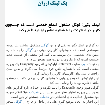
لینك بگیر: گوگل مشغول ابداع خدمتی است كه جستجوی
كاربر در اینترنت را با شماره تماس او مرتبط می كند.
به گزارش لینك بگیر به نقل از ورج،
گوگل
مشغول ساخت یك نمونه
سیستمی است كه كاوشهای كاربران چینی در
گوگل
را به شماره
تلفن های شخصی آنان مرتبط می كند. این بخشی از خدمت جدید
جستجو است كه با ملزومات دولت چین همخوانی دارد.
به نوشته
وب
سایت Intercept، اپلیكیشن اندروید Dragonfly یك پروژه
مخفی است كه با شماره تلفن فرد مرتبط می گردد و بدین سان
راحت تر می توان كاوشهای كاربر را ردیابی كرد.
این اپلیكیشن علاوه برردیابی كاوشهای كاربر، برخی كلمات جستجو
مانند «جایزه نوبل» را ردیابی می كند.
گوگل هنوز وجود Dragonfly را تایید نكرده و احیانا درباره گزارش های
وجود این پروژه اظهار نظر نمی نماید. این
شركت
قبلا اعلام نموده
بود مشغول فعالیت های اكتشافی در
خدمات
جستجو در چین است.
این اخبار به ایجاد موضع گیری هایی در داخل و خارج از
گوگل
منجر