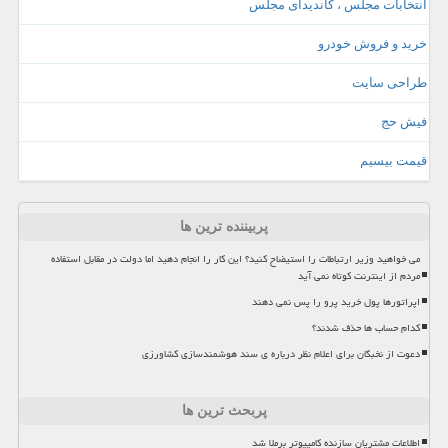
انتخابات مجلس ، کاندیدای مجلس
خرید و فروش خودرو
طراحی سایت
فیش حج
قیمت بیسیم
پربیننده ترین ها
می خواهید وزیر ارتباطات را استیضاح کنید؟ این کار را انجام دهید اما دولت در مقابل استفاده
مردم از اینترنت کوتاه نمی آید
اپراتورها پول خرید پرو را پس نمی دهند
کدام حساب ها حذف شدند؟
دعوت از نخبگان برای اعلام نظر درباره ی سند هوشمندسازی کشاورزی
پربحث ترین ها
اطلاعات مشتریان سازنده کامپیوتر برملا شد