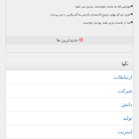
موبایلی که به ساعت هوشمند تبدیل می شود
اوپن ای آی بهای ترجیح کارمندان خارجی به آمریکایی را می پردازد
متا از نخست وزیر هند پوزش خواست
جدیدترین ها
تگها
ارتباطات
شركت
دانش
تولید
اینترنت