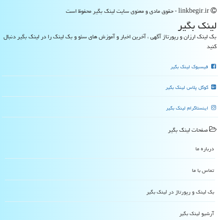
linkbegir.ir - حقوق مادی و معنوی سایت لینك بگیر محفوظ است
لینك بگیر
بک لینک ارزان و رپورتاژ آگهی ، آخرین اخبار و آموزش های سئو و بک لینک را در لینک بگیر دنبال
کنید
فیسبوک لینک بگیر
گوگل پلاس لینک بگیر
اینستاگرام لینک بگیر
صفحات لینك بگیر
درباره ما
تماس با ما
بک لینک و رپورتاژ در لینك بگیر
آرشیو لینك بگیر