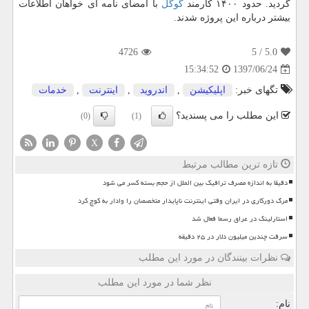
گردید. حدود ۱۴۰۰ كارمند
گوگل
با امضای نامه ای خواهان اطلاعات
بیشتر درباره این پروژه شدند.
4726
/ 5
5.0
1397/06/24
15:34:52
تگهای خبر:
اپلیكیشن
,
اندروید
,
اینترنت
,
خدمات
این مطلب را می پسندید؟
(0)
(1)
X
تازه ترین مطالب مرتبط
دقیقا به اندازه مصرف ترافیک بین الملل از حجم بسته کسر می شود
مرگ دورکاری در ایران وقتی اینترنت ناپایدار متخصصان را وادار به کوچ کرد
استارلینک در عراق رسما فعال شد
سرقت چندین میلیون دلار در ۲۵ دقیقه
نظرات بینندگان در مورد این مطلب
نظر شما در مورد این مطلب
نام: