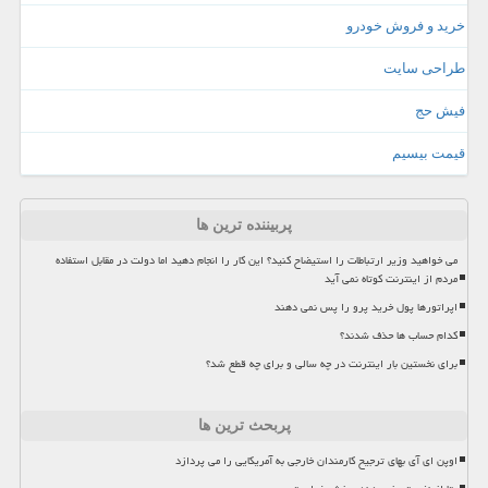
خرید و فروش خودرو
طراحی سایت
فیش حج
قیمت بیسیم
پربیننده ترین ها
می خواهید وزیر ارتباطات را استیضاح کنید؟ این کار را انجام دهید اما دولت در مقابل استفاده
مردم از اینترنت کوتاه نمی آید
اپراتورها پول خرید پرو را پس نمی دهند
کدام حساب ها حذف شدند؟
برای نخستین بار اینترنت در چه سالی و برای چه قطع شد؟
پربحث ترین ها
اوپن ای آی بهای ترجیح کارمندان خارجی به آمریکایی را می پردازد