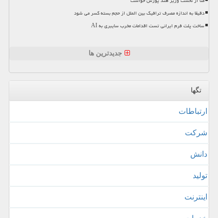
متا از نخست وزیر هند پوزش خواست
دقیقا به اندازه مصرف ترافیک بین الملل از حجم بسته کسر می شود
ساخت پلت فرم ایرانی تست اقدامات مخرب سایبری به AI
جدیدترین ها
تگها
ارتباطات
شركت
دانش
تولید
اینترنت