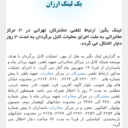
لینك بگیر: ارتباط تلفنی مشتركان تهرانی در ۳ مركز
مخابراتی به علت اجرای عملیات كابل برگردان به مدت ۳ روز
دچار اختلال می گردد.
به گزارش لینك بگیر به نقل از مهر، عملیات كابل برگردان با هدف
توسعه شبكه كابل در مراكز مخابراتی شهید باهنر، شهید یزدان پناه و
پاسداران از فردا ۱۹ شهریور ماه آغاز می گردد. با اجرای عملیات
مذكور ارتباط تلفنی
مشتركان
در مركز
مخابرات
شهید باهنر با پیش
شماره های ۲۲۰۰، ۲۲۶۰ الی ۲۲۶۴، ۲۶۶۰، ۲۶۶۴ در محدوده خیابان
های بهار جنوبی، بلوار كاوه، آفرین، فرد، تقوی، نادر، سعید عربی،
مطلبی به مدت ۳ روز با اختلال همراه می باشد. همینطور ارتباط
تلفنی
مشتركان
در مركز
مخابرات
شهید یزدان پناه با پیش شماره
های ۴۴۸۰ الی ۴۴۸۷ در محدوده خیابانهای كوهسار دوم، سیمون
بولیوار، اقبالپور، معین و در مركز
مخابرات
پاسداران با پیش شماره
های ۲۲۵۴ الی ۲۲۵۹، ۲۲۷۶ الی ۲۲۷۹، ۲۶۶۵ در محدوده خیابانهای
یارمحمدی، كماسایی از فردا به مدت ۷۲ ساعت دچار اختلال می
گردد.