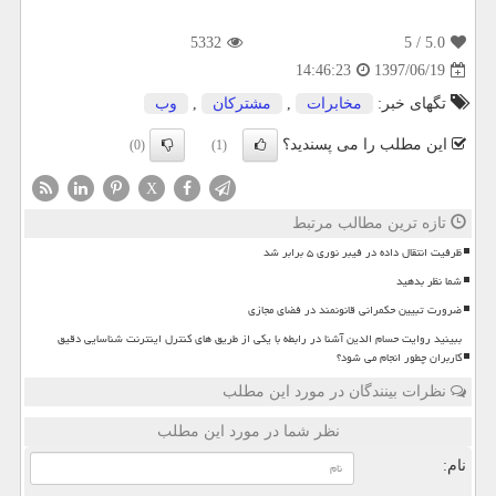
5332
/ 5
5.0
1397/06/19
14:46:23
تگهای خبر:
مخابرات
,
مشتركان
,
وب
این مطلب را می پسندید؟
(0)
(1)
X
تازه ترین مطالب مرتبط
ظرفیت انتقال داده در فیبر نوری ۵ برابر شد
شما نظر بدهید
ضرورت تبیین حکمرانی قانونمند در فضای مجازی
ببینید روایت حسام الدین آشنا در رابطه با یکی از طریق های کنترل اینترنت شناسایی دقیق
کاربران چطور انجام می شود؟
نظرات بینندگان در مورد این مطلب
نظر شما در مورد این مطلب
نام: