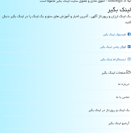
linkbegir.ir - حقوق مادی و معنوی سایت لینك بگیر محفوظ است
لینك بگیر
بک لینک ارزان و رپورتاژ آگهی ، آخرین اخبار و آموزش های سئو و بک لینک را در لینک بگیر دنبال
کنید
فیسبوک لینک بگیر
گوگل پلاس لینک بگیر
اینستاگرام لینک بگیر
صفحات لینك بگیر
درباره ما
تماس با ما
بک لینک و رپورتاژ در لینك بگیر
آرشیو لینك بگیر