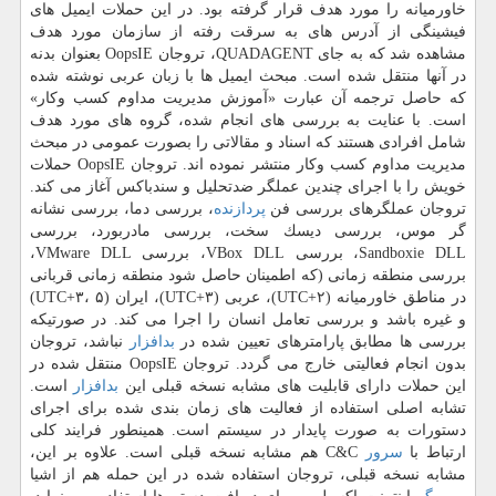
خاورمیانه را مورد هدف قرار گرفته بود. در این حملات ایمیل های
فیشینگی از آدرس های به سرقت رفته از سازمان مورد هدف
مشاهده شد كه به جای QUADAGENT، تروجان OopsIE بعنوان بدنه
در آنها منتقل شده است. مبحث ایمیل ها با زبان عربی نوشته شده
كه حاصل ترجمه آن عبارت «آموزش مدیریت مداوم كسب وكار»
است. با عنایت به بررسی های انجام شده، گروه های مورد هدف
شامل افرادی هستند كه اسناد و مقالاتی را بصورت عمومی در مبحث
مدیریت مداوم كسب وكار منتشر نموده اند. تروجان OopsIE حملات
خویش را با اجرای چندین عملگر ضدتحلیل و سندباكس آغاز می كند.
تروجان عملگرهای بررسی فن
پردازنده
، بررسی دما، بررسی نشانه
گر موس، بررسی دیسك سخت، بررسی مادربورد، بررسی
Sandboxie DLL، بررسی VBox DLL، بررسی VMware DLL،
بررسی منطقه زمانی (كه اطمینان حاصل شود منطقه زمانی قربانی
در مناطق خاورمیانه (UTC+۲)، عربی (UTC+۳)، ایران (UTC+۳، ۵)
و غیره باشد و بررسی تعامل انسان را اجرا می كند. در صورتیكه
بررسی ها مطابق پارامترهای تعیین شده در
بدافزار
نباشد، تروجان
بدون انجام فعالیتی خارج می گردد. تروجان OopsIE منتقل شده در
این حملات دارای قابلیت های مشابه نسخه قبلی این
بدافزار
است.
تشابه اصلی استفاده از فعالیت های زمان بندی شده برای اجرای
دستورات به صورت پایدار در سیستم است. همینطور فرایند كلی
ارتباط با
سرور
C&C هم مشابه نسخه قبلی است. علاوه بر این،
مشابه نسخه قبلی، تروجان استفاده شده در این حمله هم از اشیا