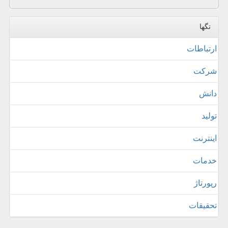
تگها
ارتباطات
شركت
دانش
تولید
اینترنت
خدمات
رپورتاژ
تحقیقات