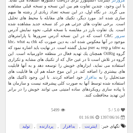
مرورگر
اینترنت اكسپلورر برای دریافت دستورها استفاده می نماید.
با این وجود، چندین تفاوت هم بین این نسخه و نسخه قبلی مشاهده
می گردد. در نگاه اول، در این نسخه تعداد زیادی از رشته ها مبهم
سازی شده اند. مورد دیگر، تكنیك های مقابله با محیط های تحلیل
است. برخی تفاوت های جزئی هم در كد نسخه جدید مشاهده شده
است. یك تفاوت بارز در مقایسه با نسخه قبلی، نحوه نمایش آدرس
سرور
C&C است كه در این نسخه آدرس سرورها یا پارامترهای
موجود در آنها معكوس شده اند، به دین صورت كه chk به khc، what
به tahw و resp به pser تبدیل گشته است. در نهایت باید اشاره نمود كه
گروه OilRig همچنان یك تهدید فعال در منطقه خاورمیانه است. این
گروه در تلاش است تا در عین حال كه از تكنیك های مشابه و تكراری
استفاده می نماید، ابزارهای خویش را توسعه دهد و به آنها قابلیت
های بیشتری را اضافه كند. در این موج حمله هم آن ها قابلیت های
ضدتحلیل را به
بدافزار
خود اضافه كردند. با این وجود تاكتیك های
استفاده شده توسط آنها به صورت كلی پیشرفته نیست و سازمان ها
با پیاده سازی رویكردهای ساده امنیتی می توانند خویش را در برابر
این تهدید محافظت كنند.
5499
/ 5
5.0
1397/06/16
01:16:06
تگهای خبر:
اینترنت
,
بدافزار
,
پردازنده
,
تولید