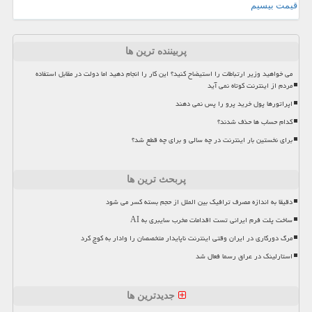
قیمت بیسیم
پربیننده ترین ها
می خواهید وزیر ارتباطات را استیضاح کنید؟ این کار را انجام دهید اما دولت در مقابل استفاده
مردم از اینترنت کوتاه نمی آید
اپراتورها پول خرید پرو را پس نمی دهند
کدام حساب ها حذف شدند؟
برای نخستین بار اینترنت در چه سالی و برای چه قطع شد؟
پربحث ترین ها
دقیقا به اندازه مصرف ترافیک بین الملل از حجم بسته کسر می شود
ساخت پلت فرم ایرانی تست اقدامات مخرب سایبری به AI
مرگ دورکاری در ایران وقتی اینترنت ناپایدار متخصصان را وادار به کوچ کرد
استارلینک در عراق رسما فعال شد
جدیدترین ها