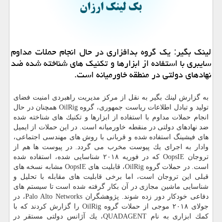
لینك بگیر: یك گروه بدافزاری در حال انجام حملات مداوم
سایبری با استفاده از ابزارها و تكنیك های شناخته شده ضد
نهادهای دولتی در منطقه خاورمیانه است.
به گزارش لینك بگیر به نقل از مركز مدیریت راهبردی امنیت فضای
تولید و تبادل اطلاعات ریاست جمهوری، گروه OilRig همچنان در حال
انجام حملات مداوم با استفاده از ابزارها و تكنیك های شناخته شده
ضد نهادهای دولتی در منقطه خاورمیانه است. در این حملات از ایمیل
های فیشینگ استفاده شده و قربانی با روش های مهندسی اجتماعی،
وادار به اجرای یك پیوست مخرب می گردد. در پیوست ها هم از
تروجان OopsIE كه در فوریه ۲۰۱۸ شناسایی شده، استفاده شده
است. در حملات گروه OilRig، قابلیت های OopsIE مشابه نسخه های
قبلی این تروجان است، اما برخی قابلیت های مقابله با تحلیل و
شناسایی ماشین مجازی در آن بكار گرفته شده است تا سیستم های
دفاعی خودكار دور زده شوند. پژوهشگران Palo Alto Networks، در
جولای ۲۰۱۸ موجی از حملات گروه OilRig را گزارش كردند كه با
كمك ابزاری به نام QUADAGENT، یك آژانس دولتی مستقر در