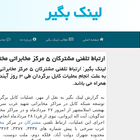
لینك بگیر
صفحه اصلی
مطالب لینك بگیر
درباره ما
تماس 
ارتباط تلفنی مشتركان ۵ مركز مخابراتی مختل می گردد
لینك بگیر: ارتباط تلفنی مشتركان 
به علت انجام عملیات كابل بر
همراه می باشد.
به گزارش لینك بگیر به نقل از مهر، عملیات كابل برگر
توسعه شبكه كابل در مراكز مخابراتی شهید عرب سر
بهشتی اسلامشهر از امروز ۲۷ مردادماه و در 
تندگویان، آیت اله ایروانی، نبوی از فردا
اجرای این عملیات، ارتباط تلفنی
مشتركان
در مركز
مخ
محدوده شهرك دولت آباد، فلكه دوم، ملت دوست، ع