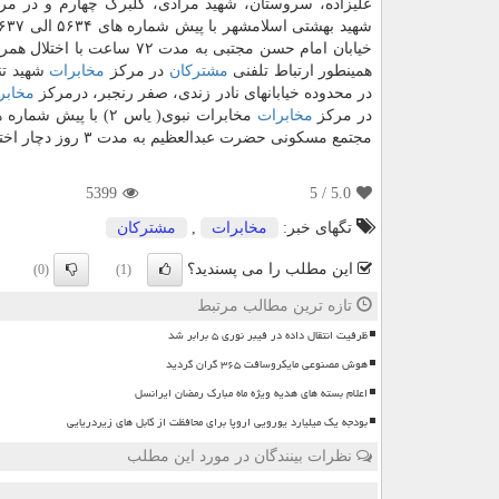
علیزاده، سروستان، شهید مرادی، گلبرگ چهارم و در م
خیابان امام حسن مجتبی به مدت ۷۲ ساعت با
همینطور ارتباط تلفنی
مشتركان
در مركز
مخابرات
در محدوده خیابانهای نادر زندی، صفر رنجبر، درمركز
مخابر
در مركز
مخابرات
مجتمع مسكونی حضرت عبدالعظیم به مدت ۳ روز دچار اختلال می گردد.
5399
/ 5
5.0
تگهای خبر:
مخابرات
,
مشتركان
این مطلب را می پسندید؟
(0)
(1)
تازه ترین مطالب مرتبط
ظرفیت انتقال داده در فیبر نوری ۵ برابر شد
هوش مصنوعی مایکروسافت ۳۶۵ گران گردید
اعلام بسته های هدیه ویژه ماه مبارک رمضان ایرانسل
بودجه یک میلیارد یورویی اروپا برای محافظت از کابل های زیردریایی
نظرات بینندگان در مورد این مطلب
ن