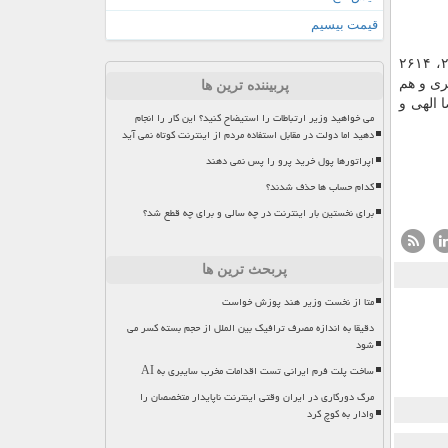
قیمت بیسیم
شهید تندگویان با پیش شماره های ۲۲۵۰ الی ۲۲۵۳، ۲۲۳۰ الی ۲۲۳۳، ۲۶۳۰ الی ۲۶۳۲، ۲۶۱۴
ه، مطهری و هم
پربیننده ترین ها
ه خیابانهای ۲۰ متری میثم جنوبی، ۱۲ متری رضا الهی و
می خواهید وزیر ارتباطات را استیضاح کنید؟ این کار را انجام
دهید اما دولت در مقابل استفاده مردم از اینترنت کوتاه نمی آید
اپراتورها پول خرید پرو را پس نمی دهند
کدام حساب ها حذف شدند؟
برای نخستین بار اینترنت در چه سالی و برای چه قطع شد؟
پربحث ترین ها
متا از نخست وزیر هند پوزش خواست
دقیقا به اندازه مصرف ترافیک بین الملل از حجم بسته کسر می
شود
ساخت پلت فرم ایرانی تست اقدامات مخرب سایبری به AI
مرگ دورکاری در ایران وقتی اینترنت ناپایدار متخصصان را
وادار به کوچ کرد