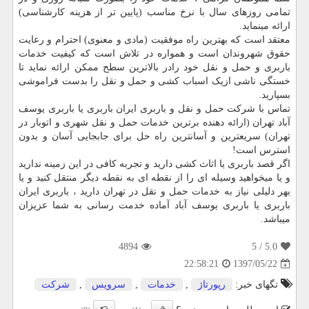
تمامی روزهای سال با نرخ مناسب (پایین تر از هزینه کارشناسی)
ارائه مینماید.
معتقد است که بهترین راه موفقیت (مادی و معنوی) احترام و رعایت
حقوق شهروندان است و همواره در تلاش است که کیفیت خدمات
باربری و حمل و نقل خود رادر بالاترین سطح ممکن ارائه نماید تا
خستگی ناشی ازیک اسباب کشی و حمل و نقل را بدست فراموشی
بسپارید.
تماس با شرکت حمل و نقل و باربری ایران باربری یا باربری یوسف
آباد تهران (ارائه دهنده برترین خدمات حمل و نقل شهری و اتوبار در
تهران) سریعترین و آسانترین راه حل برای جابجایی آسان و بدون
استرس است
!
اگر قصد باربری یا اثاث کشی دارید و تجربه کافی در این زمینه ندارید
و یا میخواهید وسیله ای را از نقطه ای به نقطه دیگر منتقل کنید و یا
بهر دلیلی نیاز به خدمات حمل و نقل در تهران دارید ، باربری ایران
باربری یا باربری یوسف آباد آماده خدمت رسانی به شما عزیزان
میباشد.
4894
/ 5
5.0
1397/05/22
22:58:21
تگهای خبر:
رپورتاژ
,
خدمات
,
سرویس
,
شركت