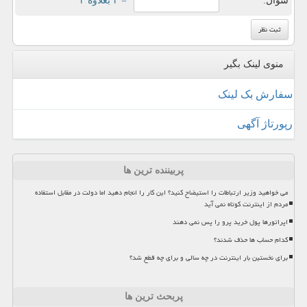
سوال:
= ۲ بعلاوه ۲
منوی لینک بگیر
سفارش بک لینک
رپورتاژ آگهی
پربیننده ترین ها
می خواهید وزیر ارتباطات را استیضاح کنید؟ این کار را انجام دهید اما دولت در مقابل استفاده
مردم از اینترنت کوتاه نمی آید
اپراتورها پول خرید پرو را پس نمی دهند
کدام حساب ها حذف شدند؟
برای نخستین بار اینترنت در چه سالی و برای چه قطع شد؟
پربحث ترین ها