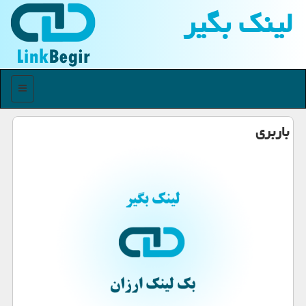
لینك بگیر
منو
باربری