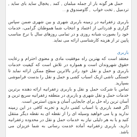
حمل هر گونه بار از جمله مبلمان , کمد , یخچال ساید بای ساید ,
تردمیل , تخت خواب , گاوصندوق و
…
باربری زعفرانیه در زمینه باربری شهری و بین شهری ضمن سپاس
گزاری و قدردانی از اعتماد و انتخاب شما هموطنان گرامی، خدمات
خود را بصورت شبانه روزی و در تمامی روزهای سال با نرخ مناسب
پایین تر از هزینه کارشناسی ارائه می نماید.
باربری
معتقد است که بهترین راه موفقیت مادی و معنوی احترام و رعایت
حقوق شهروندان است و همواره در تلاش است که کیفیت خدمات
باربری و حمل و نقل خود رادر بالاترین سطح ممکن ارائه نماید تا
خستگی ناشی ازیک اسباب کشی و حمل و نقل را بدست فراموشی
بسپارید.
تماس با شرکت حمل و نقل و باربری زعفرانیه ارائه دهنده برترین
خدمات حمل و نقل شهری و باربری در منطقه زعفرانیه سریع ترین و
آسان ترین راه حل برای جابجایی آسان و بدون استرس است.
اگر قصد باربری یا اسباب کشی دارید و تجربه کافی در این زمینه
ندارید و یا می خواهید وسیله ای را از نقطه ای به نقطه دیگر منتقل
کنید و یا به هر دلیلی نیاز به خدمات حمل و نقل در محدوده زعفرانیه
دارید، باربری زعفرانیه آماده خدمت رسانی به شما عزیزان می
باشد.