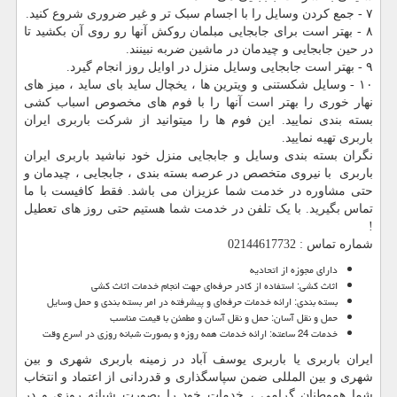
۷ - جمع کردن وسایل را با اجسام سبک تر و غیر ضروری شروع کنید.
۸ - بهتر است برای جابجایی مبلمان روکش آنها رو روی آن بکشید تا
در حین جابجایی و چیدمان در ماشین ضربه نبینند.
۹ - بهتر است جابجایی وسایل منزل در اوایل روز انجام گیرد.
۱۰ - وسایل شکستنی و ویترین ها ، یخچال ساید بای ساید ، میز های
نهار خوری را بهتر است آنها را با فوم های مخصوص اسباب کشی
بسته بندی نمایید. این فوم ها را میتوانید از شرکت باربری ایران
باربری تهیه نمایید.
نگران بسته بندی وسایل و جابجایی منزل خود نباشید باربری ایران
باربری با نیروی متخصص در عرصه بسته بندی ، جابجایی ، چیدمان و
حتی مشاوره در خدمت شما عزیزان می باشد. فقط کافیست با ما
تماس بگیرید. با یک تلفن در خدمت شما هستیم حتی روز های تعطیل
!
شماره تماس : 02144617732
دارای مجوزه از اتحادیه
اثاث کشی: استفاده از کادر حرفه‌ای جهت انجام خدمات اثاث کشی
بسته بندی: ارائه‌ خدمات حرفه‌ای و پیشرفته در امر بسته ‌بندی و حمل وسایل
حمل و نقل آسان: حمل و نقل آسان و مطمئن با قیمت مناسب
خدمات 24 ساعته: ارائه‌ خدمات همه روزه و بصورت شبانه‌ روزی در اسرع وقت
ایران باربری یا باربری یوسف آباد در زمینه باربری شهری و بین
شهری و بین المللی ضمن سپاسگذاری و قدردانی از اعتماد و انتخاب
شما هموطنان گرامی ، خدمات خود را بصورت شبانه روزی و در