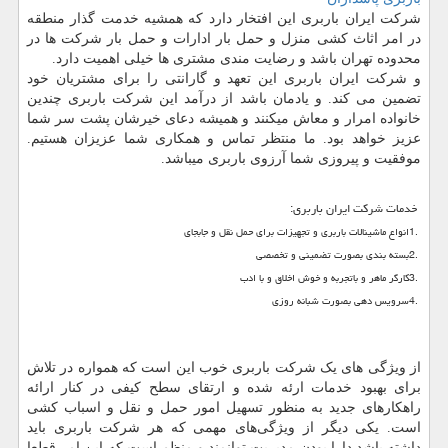
شرکت ایران باربری این افتخار دارد که همشیه خدمت گذار منطقه
در امر اثاث کشی منزل و حمل بار ادارات و حمل بار شرکت ها در
محدوده تهران باشد و رضایت مندی مشتری ها خیلی اهمیت دارد
.
و شرکت ایران باربری این تعهد و گارانتی را برای مشتریان خود
تضمین می کند. و یادمان باشد از درآمد این شرکت باربری چندین
خانواده امرار و معاش میکنند و همیشه دعای خیرشان پشت سر شما
عزیز خواهد بود. ما منتظر تماس و همکاری شما عزیزان هستیم.
موفقیت و پیروزی شما آرزوی باربری میباشد.
خدمات شرکت ایران باربری
:
1.
انواع ماشینالات باربری و تجهیزات برای حمل نقل و جابجای
2.
بسته بندی بصورت تضمینی و تخصصی
3.
کارگر ماهر و باتجربه و خوش اخلاق و با ادب
4.
سرویس دهی بصورت شبانه روزی
از ویژگی های یک شرکت باربری خوب این است که همواره در تلاش
برای بهبود خدمات ارئه شده و ارتقای سطح کیفی در کنار ارائه
راهکارهای جدید به منظور تسهیل امور حمل و نقل و اسباب کشی
است. یکی دیگر از ویژگی‌های مهمی که هر شرکت باربری باید
داشته باشد دارا بودن مدیریت توانمند و منظم است که این امر قطعا