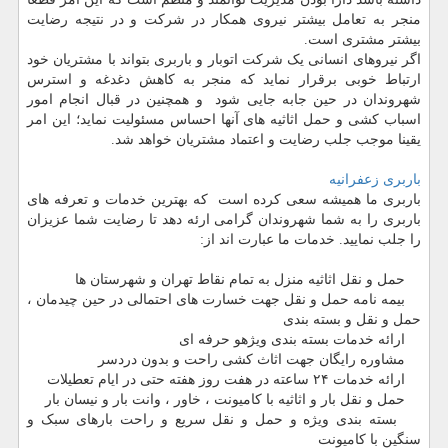
منجر به تعامل بیشتر نیروی همکار در شرکت و در نتیجه رضایت
بیشتر مشتری است.
اگر نیروهای انسانی یک شرکت اتوبار و باربری بتواند با مشتریان خود
ارتباط خوبی برقرار نماید که منجر به کاهش دغدغه و استرس
شهروندان در حین جابه جایی شود و همچنین در قبال انجام امور
اسباب کشی و حمل اثاثیه های آنها احساس مسئولیت نماید؛ این امر
یقینا موجب جلب رضایت و اعتماد مشتریان خواهد شد.
باربری زعفرانیه
باربری ما همیشه سعی کرده است که بهترین خدمات و تعرفه های
باربری را به شما شهروندان گرامی ارئه دهد تا رضایت شما عزیزان
را جلب نمایید. خدمات ما عبارت اند از
:
حمل و نقل اثاثیه منزل به تمام نقاط تهران و شهرستان ها
بیمه نامه حمل و نقل جهت خسارت های احتمالی در حین چیدمان ،
حمل و نقل و بسته بندی
ارائه خدمات بسته بندی ویژهو حرفه ای
مشاوره رایگان جهت اثاث کشی راحت و بدون دردسر
ارائه خدمات ۲۴ ساعته در هفت روز هفته حتی در ایام تعطیلات
حمل و نقل بار و اثاثیه با کامیونت ، خاور ، وانت بار و نیسان بار
بسته بندی ویژه و حمل و نقل سریع و راحت بارهای سبک و
سنگین با کامیونت