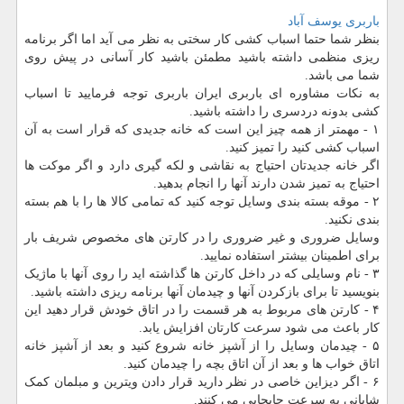
باربری یوسف آباد
بنظر شما حتما اسباب کشی کار سختی به نظر می آید اما اگر برنامه
ریزی منظمی داشته باشید مطمئن باشید کار آسانی در پیش روی
شما می باشد.
به نکات مشاوره ای باربری ایران باربری توجه فرمایید تا اسباب
کشی بدونه دردسری را داشته باشید.
۱ - مهمتر از همه چیز این است که خانه جدیدی که قرار است به آن
اسباب کشی کنید را تمیز کنید.
اگر خانه جدیدتان احتیاج به نقاشی و لکه گیری دارد و اگر موکت ها
احتیاج به تمیز شدن دارند آنها را انجام بدهید.
۲ - موقه بسته بندی وسایل توجه کنید که تمامی کالا ها را با هم بسته
بندی نکنید.
وسایل ضروری و غیر ضروری را در کارتن های مخصوص شریف بار
برای اطمینان بیشتر استفاده نمایید.
۳ - نام وسایلی که در داخل کارتن ها گذاشته اید را روی آنها با ماژیک
بنویسید تا برای بازکردن آنها و چیدمان آنها برنامه ریزی داشته باشید.
۴ - کارتن های مربوط به هر قسمت را در اتاق خودش قرار دهید این
کار باعث می شود سرعت کارتان افزایش یابد.
۵ - چیدمان وسایل را از آشپز خانه شروع کنید و بعد از آشپز خانه
اتاق خواب ها و بعد از آن اتاق بچه را چیدمان کنید.
۶ - اگر دیزاین خاصی در نظر دارید قرار دادن ویترین و مبلمان کمک
شایانی به سرعت جابجایی می کنند.