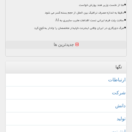
متا از نخست وزیر هند پوزش خواست
دقیقا به اندازه مصرف ترافیک بین الملل از حجم بسته کسر می شود
ساخت پلت فرم ایرانی تست اقدامات مخرب سایبری به AI
مرگ دورکاری در ایران وقتی اینترنت ناپایدار متخصصان را وادار به کوچ کرد
جدیدترین ها
تگها
ارتباطات
شركت
دانش
تولید
اینترنت