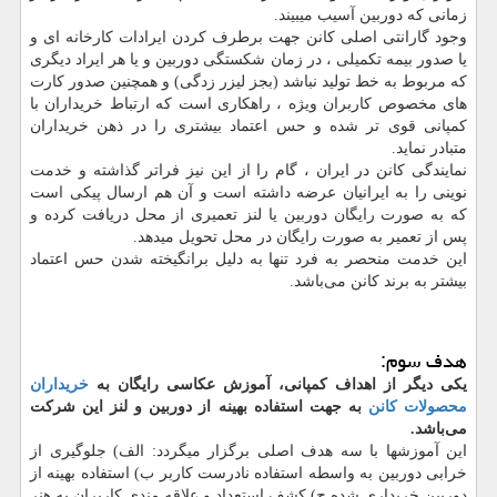
زمانی که دوربین آسیب میبیند.
وجود گارانتی اصلی کانن جهت برطرف کردن ایرادات کارخانه ای و
یا صدور بیمه تکمیلی ، در زمان شکستگی دوربین و یا هر ایراد دیگری
که مربوط به خط تولید نباشد (بجز لیزر زدگی) و همچنین صدور کارت
های مخصوص کاربران ویژه ، راهکاری است که ارتباط خریداران با
کمپانی قوی تر شده و حس اعتماد بیشتری را در ذهن خریداران
متبادر نماید.
نمایندگی کانن در ایران ، گام را از این نیز فراتر گذاشته و خدمت
نوینی را به ایرانیان عرضه داشته است و آن هم ارسال پیکی است
که به صورت رایگان دوربین یا لنز تعمیری از محل دریافت کرده و
پس از تعمیر به صورت رایگان در محل تحویل میدهد.
این خدمت منحصر به فرد تنها به دلیل برانگیخته شدن حس اعتماد
بیشتر به برند کانن می‌باشد.
هدف سوم:
یکی دیگر از اهداف کمپانی، آموزش عکاسی رایگان به
خریداران
محصولات کانن
به جهت استفاده بهینه از دوربین و لنز این شرکت
می‌باشد.
این آموزشها با سه هدف اصلی برگزار میگردد: الف) جلوگیری از
خرابی دوربین به واسطه استفاده نادرست کاربر ب) استفاده بهینه از
دوربین خریداری شده ج) کشف استعداد و علاقه مندی کاربران به هنر