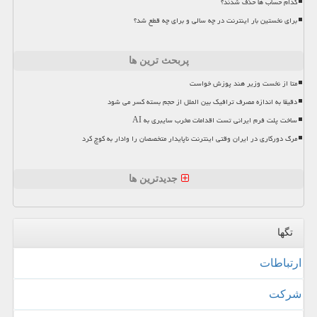
کدام حساب ها حذف شدند؟
برای نخستین بار اینترنت در چه سالی و برای چه قطع شد؟
پربحث ترین ها
متا از نخست وزیر هند پوزش خواست
دقیقا به اندازه مصرف ترافیک بین الملل از حجم بسته کسر می شود
ساخت پلت فرم ایرانی تست اقدامات مخرب سایبری به AI
مرگ دورکاری در ایران وقتی اینترنت ناپایدار متخصصان را وادار به کوچ کرد
جدیدترین ها
تگها
ارتباطات
شركت