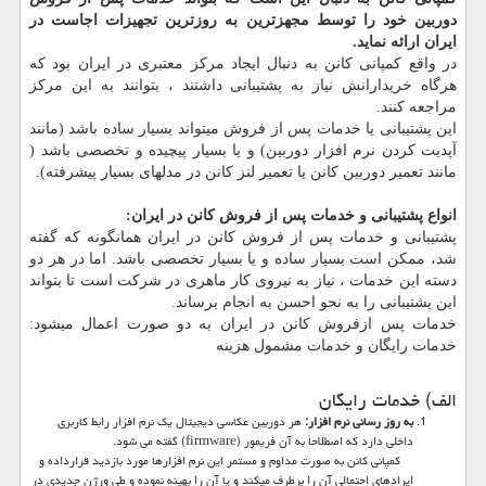
دوربین خود را توسط مجهزترین به روزترین تجهیزات اجاست در
ایران ارائه نماید.
در واقع کمپانی کانن به دنبال ایجاد مرکز معتبری در ایران بود که
هرگاه خریدارانش نیاز به پشتیبانی داشتند ، بتوانند به این مرکز
مراجعه کنند.
این پشتیبانی یا خدمات پس از فروش میتواند بسیار ساده باشد (مانند
آپدیت کردن نرم افزار دوربین) و یا بسیار پیچیده و تخصصی باشد (
مانند تعمیر دوربین کانن یا تعمیر لنز کانن در مدلهای بسیار پیشرفته).
انواع پشتیبانی و خدمات پس از فروش کانن در ایران:
پشتیبانی و خدمات پس از فروش کانن در ایران همانگونه که گفته
شد، ممکن است بسیار ساده و یا بسیار تخصصی باشد. اما در هر دو
دسته این خدمات ، نیاز به نیروی کار ماهری در شرکت است تا بتواند
این پشتیبانی را به نحو احسن به انجام برساند.
خدمات پس ازفروش کانن در ایران به دو صورت اعمال میشود:
خدمات رایگان و خدمات مشمول هزینه
الف) خدمات رایگان
به روز رسانی نرم افزار:
هر دوربین عکاسی دیجیتال یک نرم افزار رابط کاربری
داخلی دارد که اصطلاحاَ به آن فریمور (firmware) گفته می شود.
کمپانی کانن به صورت مداوم و مستمر این نرم افزارها مورد بازدید قرارداده و
ایرادهای احتمالی آن را برطرف میکند و یا آن را بهینه نموده و طی ورژن جدیدی در