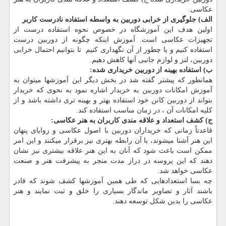
عکاسی.
الف) جلوگیری از خرابی دوربین به واسطه استفاده نادرست کاربر
اولین هدف این آموزشگاه در خصوص نحوه استفاده درست از
تجهیزات عکاسی است. آموزش اینکه چگونه از دوربین درست
استفاده کنیم و یا چطور از آن نگهداری کنیم تا بتوانیم احتمال خرابی
دوربین، لنز و لوازم جانبی آنها کاهش دهیم.
ب) استفاده بهینه از دوربین خریداری شده:
همانطور که پیشتر گفته شد در بخش دیگر این آموزشها میتوان به
آموزش امکانات دوربین به خریدار اشاره نمود به نحوی که خریدار
بتواند از دوربین کانن خود استفاده بهتر و بهینه تری داشته باشد و از
کلیه امکانات آن ، در زمان مناسب استفاده کند.
ج) کشف استعداد و علاقه مندی کاربران به هنر عکاسی:
قاعدتاً زمانی که خریداران دوربین با اصول عکاسی و زوایای پنهان
این هنر آشنا میشوند، با آن رابطه بهتری نیز برقرار میکنند و این امر
ممکن است باعث شود که آنان به این هنر علاقه بیشتری نیز نشان
دهند که این پروسه در دراز مدت منجر به پیشرفت هنر و صنعت
عکاسی خواهد شد.
چه بسا استعدادهایی که طی همین آموزشها کشف شوند که قادر
باشند آثار و تصاویر ماندگار بسیاری را خلق و ثبت نمایند و هنر
عکاسی را بدین شکل توسعه دهند.