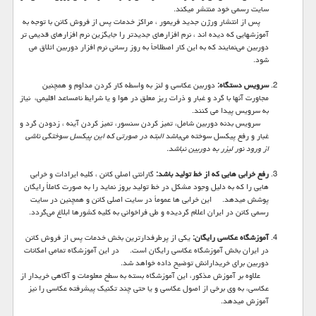
سایت رسمی خود منتشر میکند.
پس از انتشار ورژن جدید فریمور ، مراکز خدمات پس از فروش کانن با توجه به
آموزشهایی که دیده اند ، نرم افزارهای جدیدتر را جایگزین نرم افزارهای قدیمی تر
دوربین می‌نمایند که به این کار اصطلاحاً به روز رسانی نرم افزار دوربین اتلاق می
شود.
سرویس دستگاه:
دوربین عکاسی و لنز به واسطه کار کردن مداوم و همچنین
مجاورت آنها با گرد و غبار و ذرات ریز معلق در هوا و یا شرایط نامساعد اقلیمی، نیاز
به سرویس پیدا می کنند.
سرویس بدنه دوربین شامل، تمیز کردن سنسور، تمیز کردن آینه ، زدودن گرد و
غبار و رفع پیکسل سوخته می‌باشد
البته در صورتی که این پیکسل سوختگی ناشی
از ورود نور لیزر به دوربین نباشد.
رفع خرابی هایی که از خط تولید باشد:
گارانتی اصلی کانن ، کلیه ایرادات و خرابی
هایی را که به دلیل وجود مشکل در خط تولید بروز نماید را به صورت کاملاً رایگان
پوشش میدهد. این خرابی ها عموماً در سایت اصلی کانن و همچنین در سایت
رسمی کانن در ایران اعلام گردیده و طی فراخوانی به کلیه کشورها ابلاغ می‌گردد.
آموزشگاه عکاسی رایگان:
یکی از پرطرفدارترین بخش خدمات پس از فروش کانن
در ایران بخش آموزشگاه عکاسی رایگان است. در این آموزشگاه تمامی امکانات
دوربین برای خریدارانش توضیح داده خواهد شد.
علاوه بر آموزش مذکور، این آموزشگاه بسته به سطح معلومات و آگاهی خریدار از
عکاسی، به وی برخی از اصول عکاسی و یا حتی چند تکنیک پیشرفته عکاسی را نیز
آموزش میدهد.