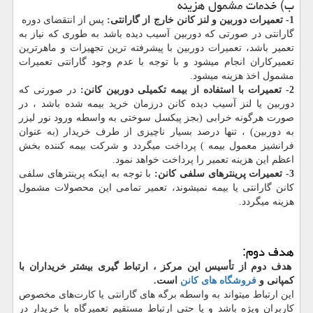
ب) خدمات مشمول هزینه
1- تعمیرات دوربین و لنز کانن خارج از گارانتی:
پس از انتقضای دوره
گارانتی در صورتی که دوربین آسیب دیده باشد به طوری که نیاز به
تعمیر باشد، تعمیرات دوربین با پیشرفته ترین تجهیزات و ماهرترین
تعمیرکاران انجام میشود و با توجه با عدم وجود گارانتی تعمیرات
مشمول اخذ هزینه میشود.
2- تعمیرات با استفاده از بیمه تکمیلی دوربین کانن:
در صورتی که
دوربین یا لنز آسیب دیده کانن درزمان خرید بیمه شده باشد ، در
صورت هرگونه خرابی (بجز پیکسل سوختی به واسطه ورود نور لیزر
به دوربین) ، تنها درصد بسیار ناچیزی از طرف خریدار (به عنوان
فرانشیز معمول بیمه ) پرداخت میگردد و شرکت بیمه کننده بخش
اعظم این هزینه تعمیر را پرداخت خواهد نمود.
3- تعمیرات پرینترهای سلفی کانن:
با توجه به اینکه پرینترهای سلفی
کانن گارانتی یا بیمه نمیشوند، تعمیر تمامی این محصولات مشمول
هزینه میگردد.
هدف دوم:
هدف دوم از تأسیس این مرکز ، ارتباط گیری بیشتر خریداران با
کمپانی و
فروشگاه های کانن
است.
این ارتباط میتواند به واسطه برگه های گارانتی یا کارت‌های مخصوص
کاربران ویژه باشد و یا حتی ارتباط مستقیم تعمیرگاه با خریدار در