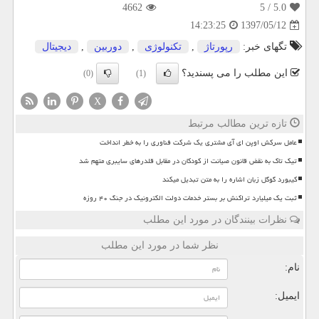
4662
/ 5
5.0
1397/05/12
14:23:25
تگهای خبر:
رپورتاژ
,
تكنولوژی
,
دوربین
,
دیجیتال
این مطلب را می پسندید؟
(0)
(1)
X
تازه ترین مطالب مرتبط
عامل سرکش اوپن ای آی مشتری یک شرکت فناوری را به خطر انداخت
تیک تاک به نقض قانون صیانت از کودکان در مقابل قلدرهای سایبری متهم شد
کیبورد گوگل زبان اشاره را به متن تبدیل میکند
ثبت یک میلیارد تراکنش بر بستر خدمات دولت الکترونیک در جنگ ۴۰ روزه
نظرات بینندگان در مورد این مطلب
نظر شما در مورد این مطلب
نام:
ایمیل: